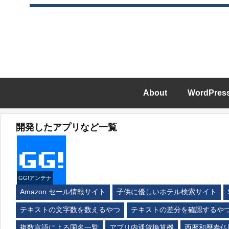
About
WordPres
開発したアプリなど一覧
GG!アンテナ
Amazon セール情報サイト
子供に優しいホテル検索サイト
テキストの文字数を数えるやつ
テキストの差分を確認するや
複数言語による国名一覧
アプリ内通貨換算機
西暦和暦泰仏