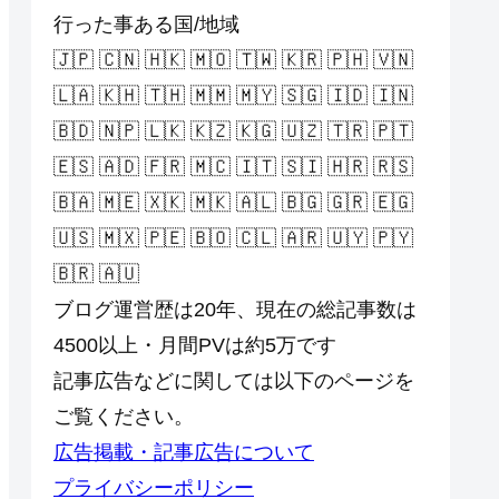
行った事ある国/地域
🇯🇵 🇨🇳 🇭🇰 🇲🇴 🇹🇼 🇰🇷 🇵🇭 🇻🇳
🇱🇦 🇰🇭 🇹🇭 🇲🇲 🇲🇾 🇸🇬 🇮🇩 🇮🇳
🇧🇩 🇳🇵 🇱🇰 🇰🇿 🇰🇬 🇺🇿 🇹🇷 🇵🇹
🇪🇸 🇦🇩 🇫🇷 🇲🇨 🇮🇹 🇸🇮 🇭🇷 🇷🇸
🇧🇦 🇲🇪 🇽🇰 🇲🇰 🇦🇱 🇧🇬 🇬🇷 🇪🇬
🇺🇸 🇲🇽 🇵🇪 🇧🇴 🇨🇱 🇦🇷 🇺🇾 🇵🇾
🇧🇷 🇦🇺
ブログ運営歴は20年、現在の総記事数は
4500以上・月間PVは約5万です
記事広告などに関しては以下のページを
ご覧ください。
広告掲載・記事広告について
プライバシーポリシー