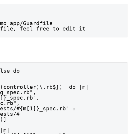
mo_app/Guardfile

file, feel free to edit it
lse do

)]
