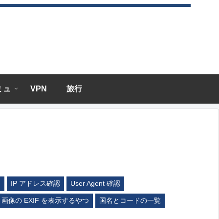
エミュ
VPN
旅行
ム
IP アドレス確認
User Agent 確認
画像の EXIF を表示するやつ
国名とコードの一覧