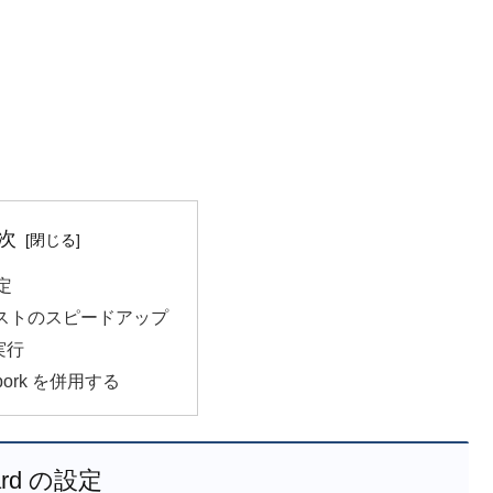
次
設定
でテストのスピードアップ
の実行
Spork を併用する
ard の設定