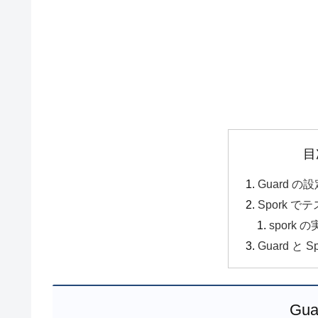
目
Guard の
Spork 
spork 
Guard と 
Gu