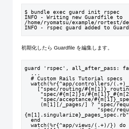
$ bundle exec guard init rspec

INFO - Writing new Guardfile to 
/home/ryomatsu/example/rortest/de
INFO - rspec guard added to Guard
初期化したら Guardfile を編集します。
guard 'rspec', all_after_pass: fa
  ...

  # Custom Rails Tutorial specs

  watch(%r{^app/controllers/(.+)_(controller)\.rb$})  do |m|

    ["spec/routing/#{m[1]}_routing_spec.rb",

     "spec/#{m[2]}s/#{m[1]}_#{m[2]}_spec.rb",

     "spec/acceptance/#{m[1]}_spec.rb",

     (m[1][/_pages/] ? "spec/requests/#{m[1]}_spec.rb" :

                       "spec/requests/#
{m[1].singularize}_pages_spec.rb"
  end

  watch(%r{^app/views/(.+)/}) do |m|
