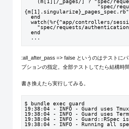
    (m[1][/_pages/] ? "spec/requests/#{m[1]}_spec.rb" :

                       "spec/requests/#
{m[1].singularize}_pages_spec.rb"
  end

  watch(%r{^app/controllers/sessions_controller\.rb$}) do |m|

    "spec/requests/authentication_pages_spec.rb"

  end

  ...
:all_after_pass => false とい
プションの指定。全部テストしてたら結構時
書き換えたら実行してみる。
$ bundle exec guard

19:38:04 - INFO - Guard uses Tmux
19:38:04 - INFO - Guard uses Term
19:38:04 - INFO - Guard::RSpec is
19:38:04 - INFO - Running all spe