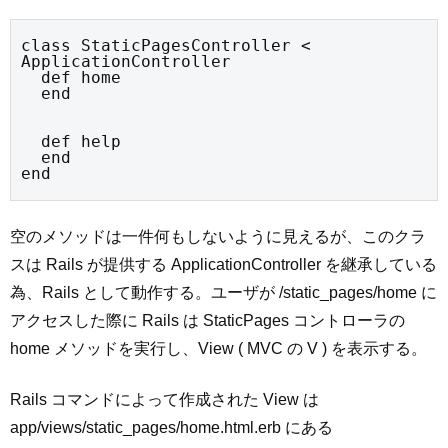
class StaticPagesController < 
ApplicationController

  def home

  end
  def help

  end

end
空のメソッドは一件何もしないように見えるが、このクラ
スは Rails が提供する ApplicationController を継承している
為、Rails として動作する。ユーザが /static_pages/home に
アクセスした際に Rails は StaticPages コントローラの
home メソッドを実行し、View ( MVC の V ) を表示する。
Rails コマンドによって作成された View は
app/views/static_pages/home.html.erb にある