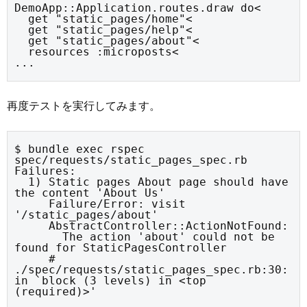
DemoApp::Application.routes.draw do<

  get "static_pages/home"<

  get "static_pages/help"<

  get "static_pages/about"<

  resources :microposts<

...
再度テストを実行してみます。
$ bundle exec rspec 
spec/requests/static_pages_spec.rb

Failures:

  1) Static pages About page should have 
the content 'About Us'

     Failure/Error: visit 
'/static_pages/about'

     AbstractController::ActionNotFound:

       The action 'about' could not be 
found for StaticPagesController

     # 
./spec/requests/static_pages_spec.rb:30:
in `block (3 levels) in <top 
(required)>'