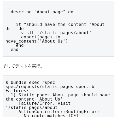
...

  describe "About page" do
    it "should have the content 'About 
Us'" do

      visit '/static_pages/about'

      expect(page).to 
have_content('About Us')

    end

  end
そしてテストを実行。
$ bundle exec rspec 
spec/requests/static_pages_spec.rb

Failures:

  1) Static pages About page should have 
the content 'About Us'

     Failure/Error: visit 
'/static_pages/about'

     ActionController::RoutingError:

       No route matches [GET] 