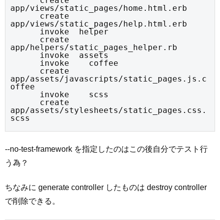
      create    
app/views/static_pages/home.html.erb

      create    
app/views/static_pages/help.html.erb

      invoke  helper

      create    
app/helpers/static_pages_helper.rb

      invoke  assets

      invoke    coffee

      create      
app/assets/javascripts/static_pages.js.c
offee

      invoke    scss

      create      
app/assets/stylesheets/static_pages.css.
scss
--no-test-framework を指定したのはこの後自分でテスト行
う為？
ちなみに generate controller したものは destroy controller
で削除できる。