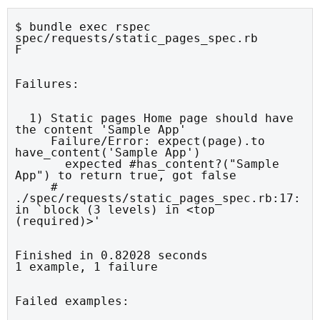
$ bundle exec rspec 
spec/requests/static_pages_spec.rb

F
Failures:
  1) Static pages Home page should have 
the content 'Sample App'

     Failure/Error: expect(page).to 
have_content('Sample App')

       expected #has_content?("Sample 
App") to return true, got false

     # 
./spec/requests/static_pages_spec.rb:17:
in `block (3 levels) in <top 
(required)>'
Finished in 0.82028 seconds

1 example, 1 failure
Failed examples: