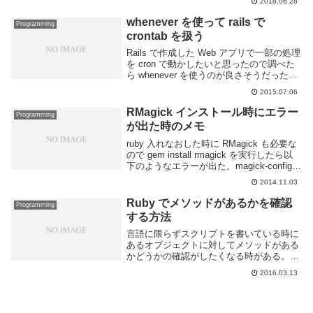
2018.06.28
only" ...
whenever を使って rails で
Programming
crontab を扱う
Rails で作成した Web アプリで一部の処理
を cron で動かしたいと思ったので調べた
ら whenever を使うのが良さそうだったの
でやってみた。この readme 通りにやれば
2015.07.06
動くがメモ代わりに残しておく。whenever
のイ...
RMagick インストール時にエラー
Programming
が出た時のメモ
ruby 入れなおした時に RMagick も必要な
ので gem install rmagick を実行したら以
下のようなエラーが出た。magick-config
が無いらしい。これを解決するには
2014.11.03
libmagickwand-dev を入れ...
Ruby でメソッドがあるかを確認
Programming
する方法
言語に限らずスクリプトを書いている時に
あるオブジェクトに対してメソッドがある
かどうかの確認がしたくなる時がある。
Ruby ではメソッドがあるかどうかの確認
2016.03.13
をするには respond_to? を使用する。標準
では public と prote...