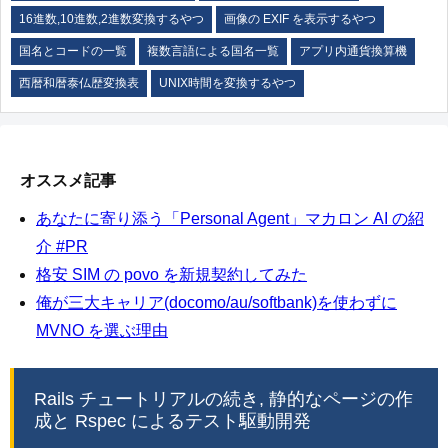
16進数,10進数,2進数変換するやつ
画像の EXIF を表示するやつ
国名とコードの一覧
複数言語による国名一覧
アプリ内通貨換算機
西暦和暦泰仏歴変換表
UNIX時間を変換するやつ
オススメ記事
あなたに寄り添う「Personal Agent」マカロン AI の紹
介 #PR
格安 SIM の povo を新規契約してみた
俺が三大キャリア(docomo/au/softbank)を使わずに
MVNO を選ぶ理由
Rails チュートリアルの続き, 静的なページの作
成と Rspec によるテスト駆動開発