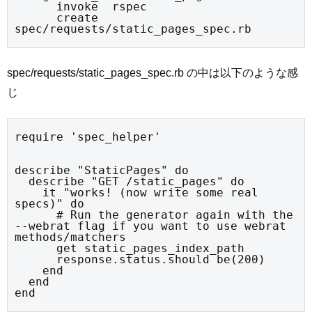
      invoke  rspec

      create    
spec/requests/static_pages_spec.rb
spec/requests/static_pages_spec.rb の中は以下のような感
じ
require 'spec_helper'
describe "StaticPages" do

  describe "GET /static_pages" do

    it "works! (now write some real 
specs)" do

      # Run the generator again with the 
--webrat flag if you want to use webrat 
methods/matchers

      get static_pages_index_path

      response.status.should be(200)

    end

  end

end