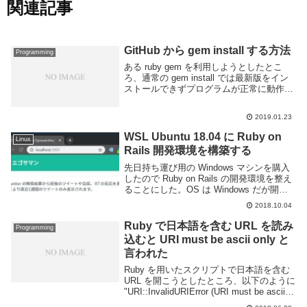
関連記事
GitHub から gem install する方法
Programming
ある ruby gem を利用しようとしたとこ
ろ、通常の gem install では最新版をイン
ストールできずプログラムが正常に動作し
ないという事があった。最新版は GitHub
上に公開されているので Gemfile では以下
2019.01.23
のように指...
WSL Ubuntu 18.04 に Ruby on
Linux
Rails 開発環境を構築する
先日持ち運び用の Windows マシンを購入
したので Ruby on Rails の開発環境を整え
ることにした。OS は Windows だが開発
環境は Windows Subsystem for Linux で動
2018.10.04
く Ubuntu に構築...
Ruby で日本語を含む URL を読み
Programming
込むと URI must be ascii only と
言われた
Ruby を用いたスクリプトで日本語を含む
URL を開こうとしたところ、以下のように
"URI::InvalidURIError (URI must be ascii
only..." というエラーが表示された。"ascii