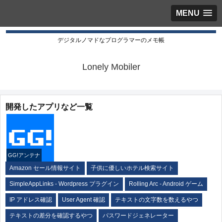
MENU
デジタルノマドなプログラマーのメモ帳
Lonely Mobiler
開発したアプリなど一覧
GG!アンテナ
Amazon セール情報サイト
子供に優しいホテル検索サイト
SimpleAppLinks - Wordpress プラグイン
Rolling Arc - Android ゲーム
IP アドレス確認
User Agent 確認
テキストの文字数を数えるやつ
テキストの差分を確認するやつ
パスワードジェネレーター