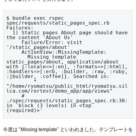
$ bundle exec rspec 
spec/requests/static_pages_spec.rb

Failures:

  1) Static pages About page should have 
the content 'About Us'

     Failure/Error: visit 
'/static_pages/about'

     ActionView::MissingTemplate:

       Missing template 
static_pages/about, application/about 
with {:locale=>[:en], :formats=>[:html], 
:handlers=>[:erb, :builder, :raw, :ruby, 
:jbuilder, :coffee]}. Searched in:

         * 
"/home/ryomatsu/public_html/ryomatsu.sil
lca.com/rortest/demo_app/app/views"

     # 
./spec/requests/static_pages_spec.rb:30:
in `block (3 levels) in <top 
(required)>'
今度は "Missing template" といわれました。テンプレートを