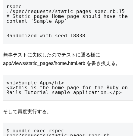
rspec 
./spec/requests/static_pages_spec.rb:15 
# Static pages Home page should have the 
content 'Sample App'
Randomized with seed 18838
無事テストに失敗したのでテストに通る様に
app/views/static_pages/home.html.erb を書き換える。
<h1>Sample App</h1>

<p>this is the home page for the Ruby on 
Rails Tutorial sample application.</p>
そして再度実行する。
$ bundle exec rspec 
spec/requests/static_pages_spec.rb
