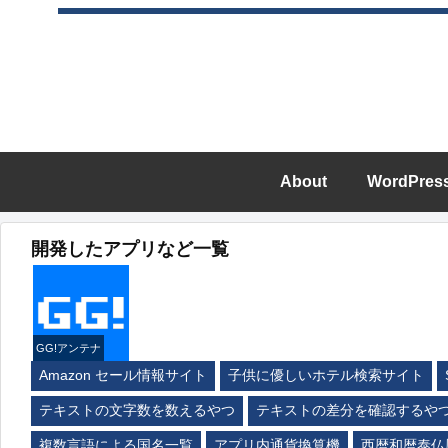
About
WordPres
開発したアプリなど一覧
GG!アンテナ
Amazon セール情報サイト
子供に優しいホテル検索サイト
テキストの文字数を数えるやつ
テキストの差分を確認するや
複数言語による国名一覧
アプリ内通貨換算機
西暦和暦泰仏