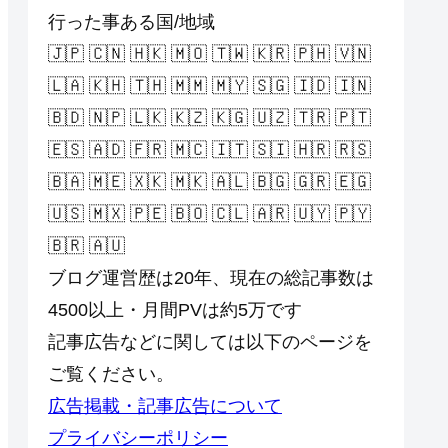
行った事ある国/地域
🇯🇵 🇨🇳 🇭🇰 🇲🇴 🇹🇼 🇰🇷 🇵🇭 🇻🇳
🇱🇦 🇰🇭 🇹🇭 🇲🇲 🇲🇾 🇸🇬 🇮🇩 🇮🇳
🇧🇩 🇳🇵 🇱🇰 🇰🇿 🇰🇬 🇺🇿 🇹🇷 🇵🇹
🇪🇸 🇦🇩 🇫🇷 🇲🇨 🇮🇹 🇸🇮 🇭🇷 🇷🇸
🇧🇦 🇲🇪 🇽🇰 🇲🇰 🇦🇱 🇧🇬 🇬🇷 🇪🇬
🇺🇸 🇲🇽 🇵🇪 🇧🇴 🇨🇱 🇦🇷 🇺🇾 🇵🇾
🇧🇷 🇦🇺
ブログ運営歴は20年、現在の総記事数は
4500以上・月間PVは約5万です
記事広告などに関しては以下のページを
ご覧ください。
広告掲載・記事広告について
プライバシーポリシー