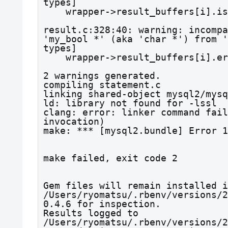
types]

    wrapper->result_buffers[i].is_null = &wrapper->is_null[i];

                                       ^ ~~~~~~~~~~~
result.c:328:40: warning: incompa
'my_bool *' (aka 'char *') from '
types]

    wrapper->result_buffers[i].error   = &wrapper->error[i];

                                       ^ ~~~~~~~~~
2 warnings generated.

compiling statement.c

linking shared-object mysql2/mysq
ld: library not found for -lssl

clang: error: linker command fail
invocation)

make: *** [mysql2.bundle] Error 1
make failed, exit code 2
Gem files will remain installed i
/Users/ryomatsu/.rbenv/versions/2
0.4.6 for inspection.

Results logged to 
/Users/ryomatsu/.rbenv/versions/2