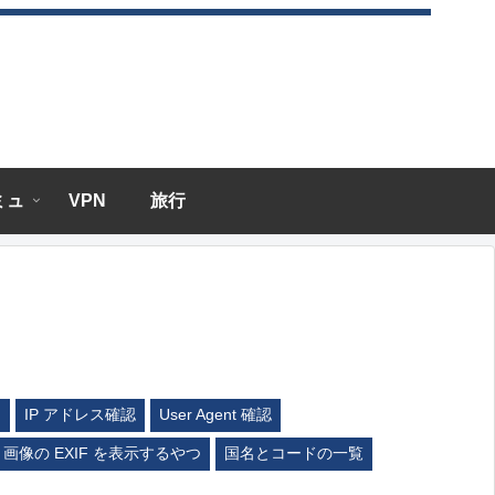
エミュ
VPN
旅行
ム
IP アドレス確認
User Agent 確認
画像の EXIF を表示するやつ
国名とコードの一覧