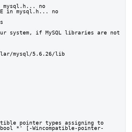
 mysql.h... no

E in mysql.h... no

s

ur system, if MySQL libraries are not 
lar/mysql/5.6.26/lib

tible pointer types assigning to 
bool *' [-Wincompatible-pointer-