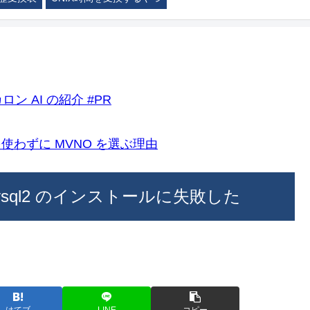
ロン AI の紹介 #PR
k)を使わずに MVNO を選ぶ理由
 時に mysql2 のインストールに失敗した
はてブ
LINE
コピー