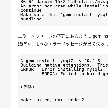
86_64-darwin-15/2.2.0-static/mysq
An error occurred while installin
continue.

Make sure that `gem install mysql
bundling.
エラーメッセージの下部にあるように gem install
ほぼ同じようなエラーメッセージが出て失敗
$ gem install mysql2 -v '0.4.6'

Building native extensions.  This
ERROR:  Error installing mysql2:

        ERROR: Failed to buil
(省略)
make failed, exit code 2