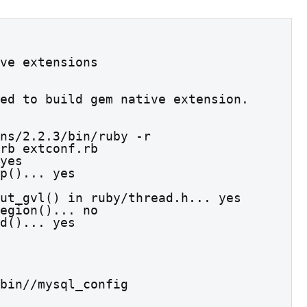
ve extensions
ed to build gem native extension.
rb extconf.rb

yes

p()... yes

ut_gvl() in ruby/thread.h... yes

egion()... no

d()... yes

bin//mysql_config
