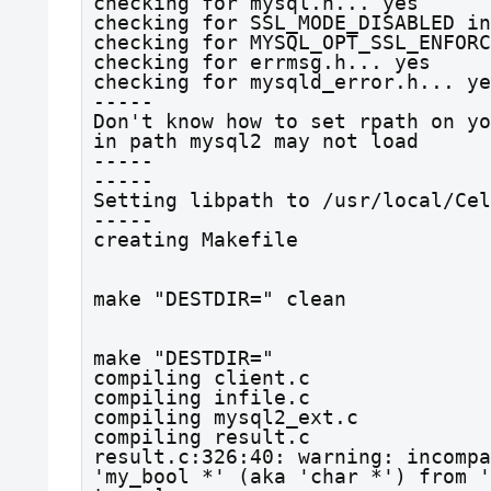
checking for mysql.h... yes

checking for SSL_MODE_DISABLED in
checking for MYSQL_OPT_SSL_ENFORC
checking for errmsg.h... yes

checking for mysqld_error.h... ye
-----

Don't know how to set rpath on yo
in path mysql2 may not load

-----

-----

Setting libpath to /usr/local/Cel
-----

creating Makefile
make "DESTDIR=" clean
make "DESTDIR="

compiling client.c

compiling infile.c

compiling mysql2_ext.c

compiling result.c

result.c:326:40: warning: incompa
'my_bool *' (aka 'char *') from '