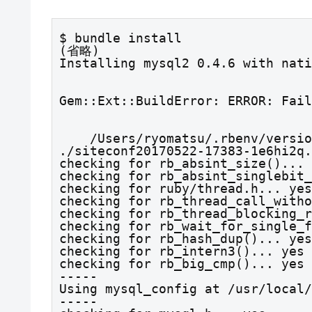
$ bundle install

(省略)

Installing mysql2 0.4.6 with nati
Gem::Ext::BuildError: ERROR: Fail
    /Users/ryomatsu/.rbenv/versions/2.2.3/bin/ruby -r 
./siteconf20170522-17383-1e6hi2q.
checking for rb_absint_size()... 
checking for rb_absint_singlebit_
checking for ruby/thread.h... yes

checking for rb_thread_call_witho
checking for rb_thread_blocking_r
checking for rb_wait_for_single_f
checking for rb_hash_dup()... yes

checking for rb_intern3()... yes

checking for rb_big_cmp()... yes

-----

Using mysql_config at /usr/local/
-----
