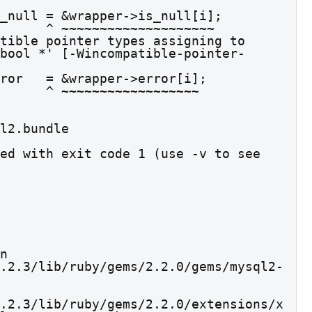
~~~~~~~~~

tible pointer types assigning to 
bool *' [-Wincompatible-pointer-
~~~~~~~~~

l2.bundle

ed with exit code 1 (use -v to see 
n 
.2.3/lib/ruby/gems/2.2.0/gems/mysql2-
.2.3/lib/ruby/gems/2.2.0/extensions/x