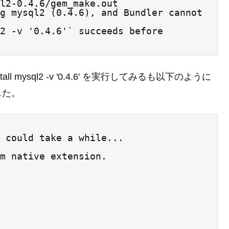
l2-0.4.6/gem_make.out

g mysql2 (0.4.6), and Bundler cannot 
2 -v '0.4.6'` succeeds before 
 mysql2 -v '0.4.6' を実行してみるも以下のように
した。
 could take a while...

d gem native extension.