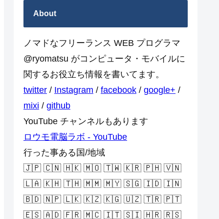
About
ノマドなフリーランス WEB プログラマ
@ryomatsu がコンピュータ・モバイルに
関するお役立ち情報を書いてます。
twitter
/
Instagram
/
facebook
/
google+
/
mixi
/
github
YouTube チャンネルもあります
ロウモ電脳ラボ - YouTube
行った事ある国/地域
🇯🇵 🇨🇳 🇭🇰 🇲🇴 🇹🇼 🇰🇷 🇵🇭 🇻🇳
🇱🇦 🇰🇭 🇹🇭 🇲🇲 🇲🇾 🇸🇬 🇮🇩 🇮🇳
🇧🇩 🇳🇵 🇱🇰 🇰🇿 🇰🇬 🇺🇿 🇹🇷 🇵🇹
🇪🇸 🇦🇩 🇫🇷 🇲🇨 🇮🇹 🇸🇮 🇭🇷 🇷🇸