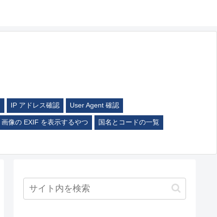
ム
IP アドレス確認
User Agent 確認
画像の EXIF を表示するやつ
国名とコードの一覧