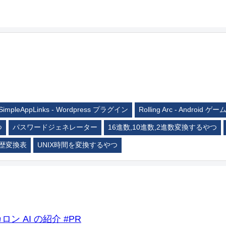
SimpleAppLinks - Wordpress プラグイン
Rolling Arc - Android ゲー
つ
パスワードジェネレーター
16進数,10進数,2進数変換するやつ
歴変換表
UNIX時間を変換するやつ
ロン AI の紹介 #PR