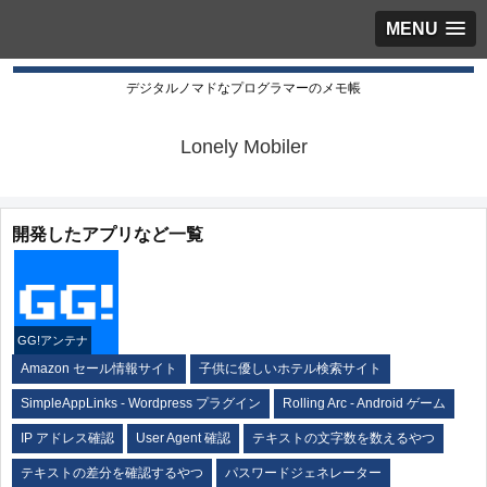
MENU
デジタルノマドなプログラマーのメモ帳
Lonely Mobiler
開発したアプリなど一覧
GG!アンテナ
Amazon セール情報サイト
子供に優しいホテル検索サイト
SimpleAppLinks - Wordpress プラグイン
Rolling Arc - Android ゲーム
IP アドレス確認
User Agent 確認
テキストの文字数を数えるやつ
テキストの差分を確認するやつ
パスワードジェネレーター