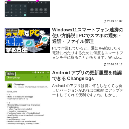
など様々な機能を内蔵しており、大変便利
なキーボードだ。最近 Gboard を触ってい
たところ、クリッ...
2019.05.07
Windows11スマートフォン連携の
Windows
使い方解説 | PCでスマホの通知・
通話・ファイル管理
PCで作業していると、通知を確認したり
電話に出たりするために何度もスマートフ
ォンを手に取ることがあります。Windows
11の「スマートフォン連携」を利用すれ
2026.07.12
ば、PCから電話やSMSの送受信、通知の
確認、ファイルの管理などを行えるため、
Android アプリの更新履歴を確認
Mobile
作...
できる Changelogs
Android のアプリは特に何もしなくても新
しいバージョンがあれば自動的にアップデ
ートしてくれて便利ですよね。しかし、バ
ージョンアップされたは良いが一体何がど
う変化したのかわかりにくい事もありま
す。もちろん、バージョン情報は
Google...