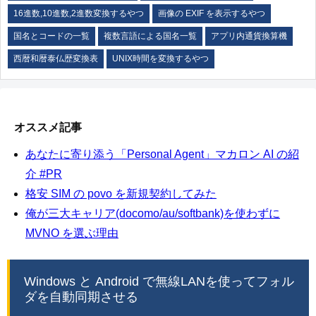
16進数,10進数,2進数変換するやつ
画像の EXIF を表示するやつ
国名とコードの一覧
複数言語による国名一覧
アプリ内通貨換算機
西暦和暦泰仏歴変換表
UNIX時間を変換するやつ
オススメ記事
あなたに寄り添う「Personal Agent」マカロン AI の紹
介 #PR
格安 SIM の povo を新規契約してみた
俺が三大キャリア(docomo/au/softbank)を使わずに
MVNO を選ぶ理由
Windows と Android で無線LANを使ってフォル
ダを自動同期させる