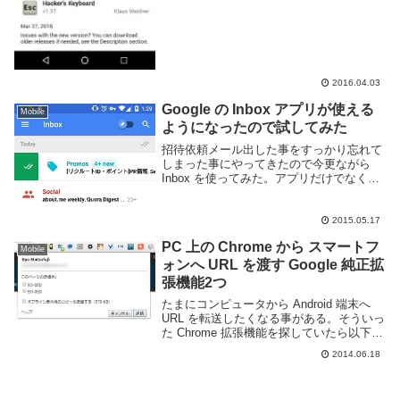
2016.04.03
Google の Inbox アプリが使える
Mobile
ようになったので試してみた
招待依頼メール出した事をすっかり忘れて
しまった事にやってきたので今更ながら
Inbox を使ってみた。アプリだけでなく、
Web ブラウザからも以下よりアクセスが
可能。従来の GMail や他のメールアプリと
くらべて以下の様な特徴があります。...
2015.05.17
PC 上の Chrome から スマートフ
Mobile
ォンへ URL を渡す Google 純正拡
張機能2つ
たまにコンピュータから Android 端末へ
URL を転送したくなる事がある。そういっ
た Chrome 拡張機能を探していたら以下の
2つが見つかった。どちらも Google 純正
2014.06.18
のアプリだが挙動は微妙に違うっぽい。気
になったので実際に2...