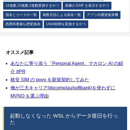
16進数,10進数,2進数変換するやつ
画像の EXIF を表示するやつ
国名とコードの一覧
複数言語による国名一覧
アプリ内通貨換算機
西暦和暦泰仏歴変換表
UNIX時間を変換するやつ
オススメ記事
あなたに寄り添う「Personal Agent」マカロン AI の紹
介 #PR
格安 SIM の povo を新規契約してみた
俺が三大キャリア(docomo/au/softbank)を使わずに
MVNO を選ぶ理由
起動しなくなった WSL からデータ復旧を行っ
た