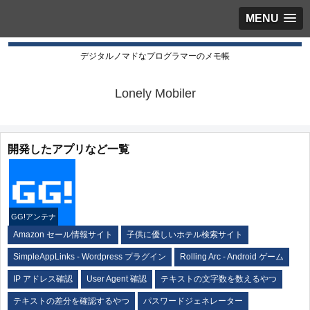
MENU
デジタルノマドなプログラマーのメモ帳
Lonely Mobiler
開発したアプリなど一覧
GG!アンテナ
Amazon セール情報サイト
子供に優しいホテル検索サイト
SimpleAppLinks - Wordpress プラグイン
Rolling Arc - Android ゲーム
IP アドレス確認
User Agent 確認
テキストの文字数を数えるやつ
テキストの差分を確認するやつ
パスワードジェネレーター