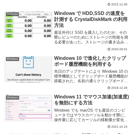
場合、インストールしたアプリケーション
2015.11.06
自体はとくに問題ないが、それを動かすた
めに必要なものが Windows に入ってい...
Windows で HDD,SSD の速度を
Software
計測する CrystalDiskMark の利用
方法
最近外付け SSD を購入したのだが、その
際レビューのためにストレージの性能を測
る必要があった。ストレージの書き込みや
読み込みの速度を計測しておけば、古い
2020.09.01
HDD との比較やコンピュータ内蔵の SSD
と比較して、どの程度の性能差があるの
Windows 10 で進化したクリップ
Windows
か...
ボード履歴機能を利用する
先日のアップデートにより Windows 10 の
標準機能としてクリップボード履歴機能が
搭載された。名前の通りクリップボードの
履歴を保存する機能で、それまで一つしか
2018.12.26
データを格納できなかったクリップボード
を拡張するアップデートとなった。さっ
Windows 11 でマウス加速(加速度)
Windows
そ...
を無効にする方法
Windows でも macOS でも最近のコンピ
ュータではマウスカーソルを動かす際に、
操作量に応じてカーソルの移動量が変化す
るマウス加速機能が搭載されている。あま
2021.10.15
りマウスを動かさなくともカーソルを大き