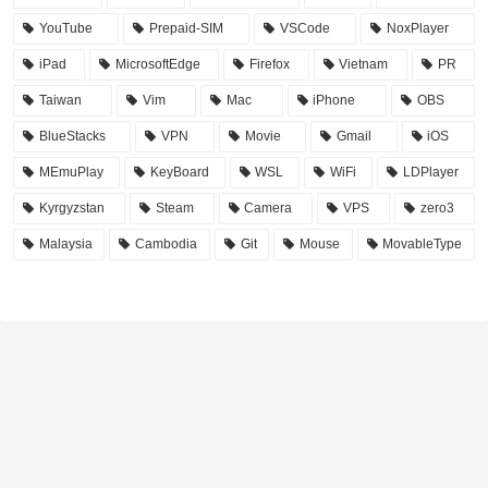
YouTube
Prepaid-SIM
VSCode
NoxPlayer
iPad
MicrosoftEdge
Firefox
Vietnam
PR
Taiwan
Vim
Mac
iPhone
OBS
BlueStacks
VPN
Movie
Gmail
iOS
MEmuPlay
KeyBoard
WSL
WiFi
LDPlayer
Kyrgyzstan
Steam
Camera
VPS
zero3
Malaysia
Cambodia
Git
Mouse
MovableType