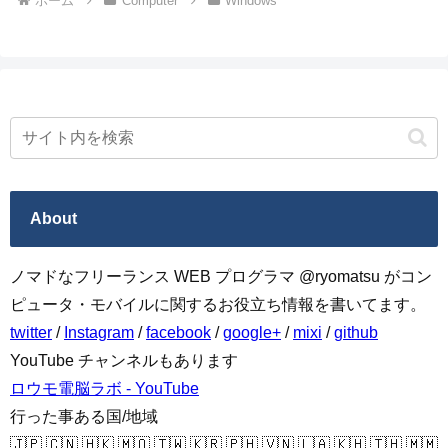
ホーム
Computer
Windows
About
ノマドなフリーランス WEB プログラマ @ryomatsu がコン
ピュータ・モバイルに関するお役立ち情報を書いてます。
twitter
/
Instagram
/
facebook
/
google+
/
mixi
/
github
YouTube チャンネルもあります
ロウモ電脳ラボ - YouTube
行った事ある国/地域
🇯🇵 🇨🇳 🇭🇰 🇲🇴 🇹🇼 🇰🇷 🇵🇭 🇻🇳 🇱🇦 🇰🇭 🇹🇭 🇲🇲