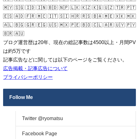
🇲🇾 🇸🇬 🇮🇩 🇮🇳 🇧🇩 🇳🇵 🇱🇰 🇰🇿 🇰🇬 🇺🇿 🇹🇷 🇵🇹
🇪🇸 🇦🇩 🇫🇷 🇲🇨 🇮🇹 🇸🇮 🇭🇷 🇷🇸 🇧🇦 🇲🇪 🇽🇰 🇲🇰
🇦🇱 🇧🇬 🇬🇷 🇪🇬 🇺🇸 🇲🇽 🇵🇪 🇧🇴 🇨🇱 🇦🇷 🇺🇾 🇵🇾
🇧🇷 🇦🇺
ブログ運営歴は20年、現在の総記事数は4500以上・月間PV
は約5万です
記事広告などに関しては以下のページをご覧ください。
広告掲載・記事広告について
プライバシーポリシー
Follow Me
Twitter @ryomatsu
Facebook Page