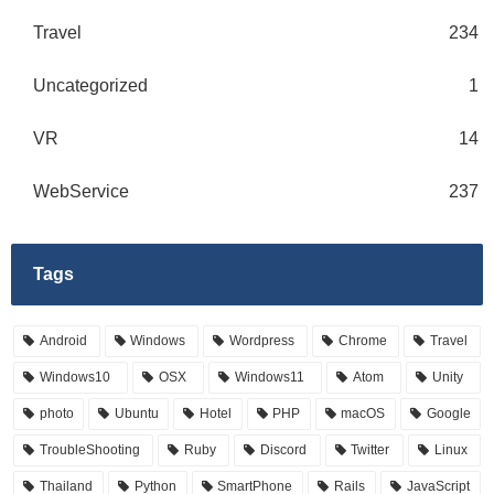
Travel
234
Uncategorized
1
VR
14
WebService
237
Tags
Android
Windows
Wordpress
Chrome
Travel
Windows10
OSX
Windows11
Atom
Unity
photo
Ubuntu
Hotel
PHP
macOS
Google
TroubleShooting
Ruby
Discord
Twitter
Linux
Thailand
Python
SmartPhone
Rails
JavaScript