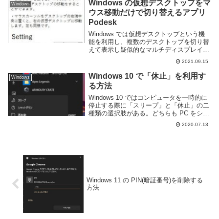
く動かすことができるため狭い机であっ
Windows の仮想デスクトップをマ
Windows
た...
ウス移動だけで切り替えるアプリ
Podesk
Windows では仮想デスクトップという機
能を利用し、複数のデスクトップを切り替
えて表示し疑似的なマルチディスプレイを
実現することができる。しかし 利用の際
2021.09.15
にはタスクバーに表示されているタスクビ
ューボタンを押すか Win+Tab や Wi...
Windows 10 で「休止」を利用す
Windows
る方法
Windows 10 ではコンピュータを一時的に
停止する際に「スリープ」と「休止」の二
種類の選択肢がある。どちらも PC をシャ
ットダウンせずに PC の動作を一時的に止
2020.07.13
める事によってバッテリーの消費を抑えた
り電気代を節約することができる。...
Windows 11 の PIN(暗証番号)を削除する
方法