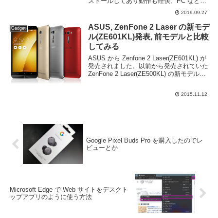
ストールしてあり動作も軽快、PC など他
のデバイスと同期を取れるという利点はあ
2019.09.27
るもの、PC 版と比べると拡張機能が利用
できないために拡張性も低く...
ASUS, ZenFone 2 Laser の新モデ
Gadget
ル(ZE601KL)発表, 前モデルと比較
してみる
ASUS から Zenfone 2 Laser(ZE601KL) が
発売されました。以前から発売されていた
ZenFone 2 Laser(ZE500KL) の新モデルの
ようですね。スペックは以下の通り。従来
のモデルである ZE500KLも...
2015.11.12
Google Pixel Buds Pro を購入したのでレ
ビューとか
Microsoft Edge で Web サイトをデスクト
ップアプリのように使う方法