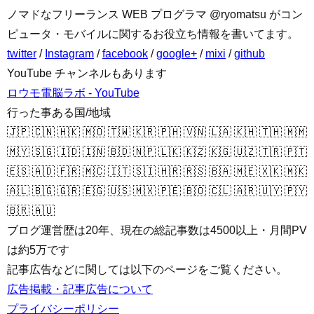
ノマドなフリーランス WEB プログラマ @ryomatsu がコン
ピュータ・モバイルに関するお役立ち情報を書いてます。
twitter
/
Instagram
/
facebook
/
google+
/
mixi
/
github
YouTube チャンネルもあります
ロウモ電脳ラボ - YouTube
行った事ある国/地域
🇯🇵 🇨🇳 🇭🇰 🇲🇴 🇹🇼 🇰🇷 🇵🇭 🇻🇳 🇱🇦 🇰🇭 🇹🇭 🇲🇲
🇲🇾 🇸🇬 🇮🇩 🇮🇳 🇧🇩 🇳🇵 🇱🇰 🇰🇿 🇰🇬 🇺🇿 🇹🇷 🇵🇹
🇪🇸 🇦🇩 🇫🇷 🇲🇨 🇮🇹 🇸🇮 🇭🇷 🇷🇸 🇧🇦 🇲🇪 🇽🇰 🇲🇰
🇦🇱 🇧🇬 🇬🇷 🇪🇬 🇺🇸 🇲🇽 🇵🇪 🇧🇴 🇨🇱 🇦🇷 🇺🇾 🇵🇾
🇧🇷 🇦🇺
ブログ運営歴は20年、現在の総記事数は4500以上・月間PV
は約5万です
記事広告などに関しては以下のページをご覧ください。
広告掲載・記事広告について
プライバシーポリシー