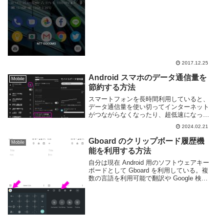
2017.12.25
Android スマホのデータ通信量を
Mobile
節約する方法
スマートフォンを長時間利用していると、
データ通信量を使い切ってインターネット
がつながらなくなったり、超低速になって
まともに使えなくなってしまう場合があ
2024.02.21
る。4G/5G といった携帯回線を利用してい
る限り発生しうる問題の一つで、特に月末
Gboard のクリップボード履歴機
Mobile
になると...
能を利用する方法
自分は現在 Android 用のソフトウェアキー
ボードとして Gboard を利用している。複
数の言語を利用可能で翻訳や Google 検索
など様々な機能を内蔵しており、大変便利
なキーボードだ。最近 Gboard を触ってい
たところ、クリッ...