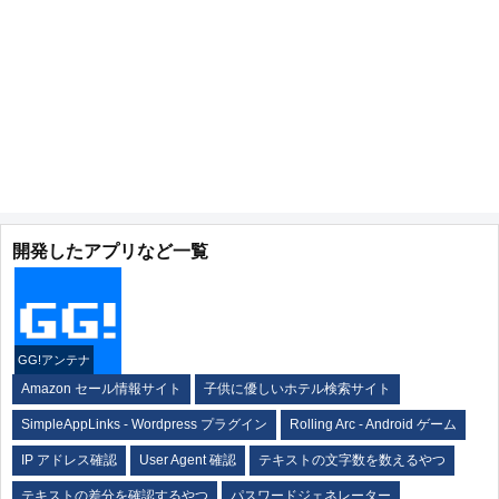
開発したアプリなど一覧
GG!アンテナ
Amazon セール情報サイト
子供に優しいホテル検索サイト
SimpleAppLinks - Wordpress プラグイン
Rolling Arc - Android ゲーム
IP アドレス確認
User Agent 確認
テキストの文字数を数えるやつ
テキストの差分を確認するやつ
パスワードジェネレーター