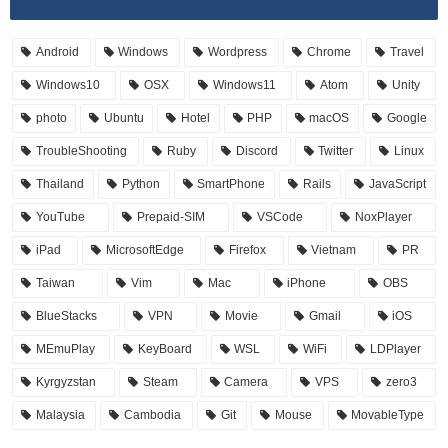
Android
Windows
Wordpress
Chrome
Travel
Windows10
OSX
Windows11
Atom
Unity
photo
Ubuntu
Hotel
PHP
macOS
Google
TroubleShooting
Ruby
Discord
Twitter
Linux
Thailand
Python
SmartPhone
Rails
JavaScript
YouTube
Prepaid-SIM
VSCode
NoxPlayer
iPad
MicrosoftEdge
Firefox
Vietnam
PR
Taiwan
Vim
Mac
iPhone
OBS
BlueStacks
VPN
Movie
Gmail
iOS
MEmuPlay
KeyBoard
WSL
WiFi
LDPlayer
Kyrgyzstan
Steam
Camera
VPS
zero3
Malaysia
Cambodia
Git
Mouse
MovableType