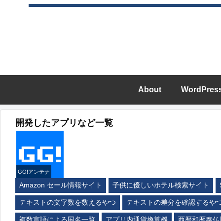
About
WordPres
開発したアプリなど一覧
GG!アンテナ
Amazon セール情報サイト
子供に優しいホテル検索サイト
テキストの文字数を数えるやつ
テキストの差分を確認するや
複数言語による国名一覧
アプリ内通貨換算機
西暦和暦泰仏