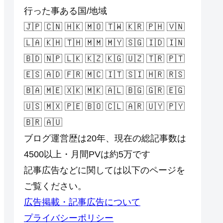
行った事ある国/地域
🇯🇵 🇨🇳 🇭🇰 🇲🇴 🇹🇼 🇰🇷 🇵🇭 🇻🇳
🇱🇦 🇰🇭 🇹🇭 🇲🇲 🇲🇾 🇸🇬 🇮🇩 🇮🇳
🇧🇩 🇳🇵 🇱🇰 🇰🇿 🇰🇬 🇺🇿 🇹🇷 🇵🇹
🇪🇸 🇦🇩 🇫🇷 🇲🇨 🇮🇹 🇸🇮 🇭🇷 🇷🇸
🇧🇦 🇲🇪 🇽🇰 🇲🇰 🇦🇱 🇧🇬 🇬🇷 🇪🇬
🇺🇸 🇲🇽 🇵🇪 🇧🇴 🇨🇱 🇦🇷 🇺🇾 🇵🇾
🇧🇷 🇦🇺
ブログ運営歴は20年、現在の総記事数は
4500以上・月間PVは約5万です
記事広告などに関しては以下のページを
ご覧ください。
広告掲載・記事広告について
プライバシーポリシー