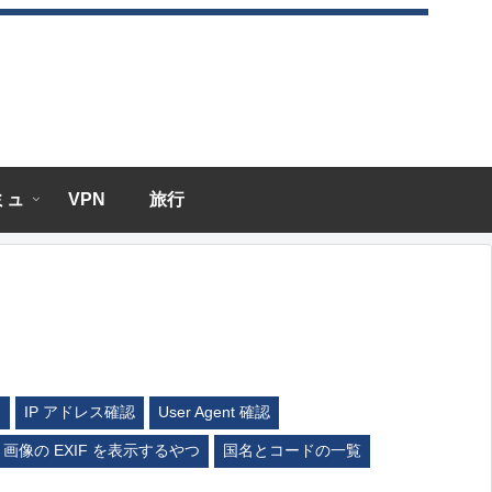
エミュ
VPN
旅行
ム
IP アドレス確認
User Agent 確認
画像の EXIF を表示するやつ
国名とコードの一覧