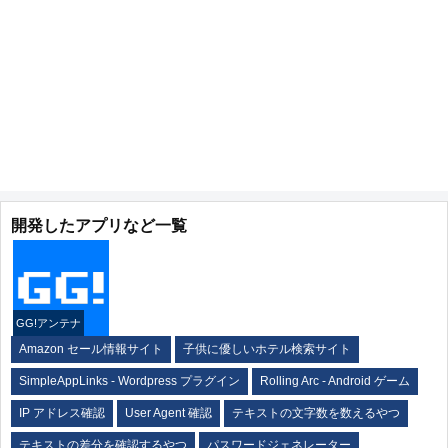
開発したアプリなど一覧
GG!アンテナ
Amazon セール情報サイト
子供に優しいホテル検索サイト
SimpleAppLinks - Wordpress プラグイン
Rolling Arc - Android ゲーム
IP アドレス確認
User Agent 確認
テキストの文字数を数えるやつ
テキストの差分を確認するやつ
パスワードジェネレーター