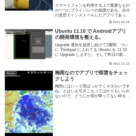
スマートフォンを利用する上で重要なもの
の一つにプライバシーの保護がある。自分
の意思でインストールしたアプリであって
も、意図しないタイミングで勝手に位置情
2021.04.19
報やカメラ・マイクなどを起動して自由に
データを取得していいというわけではな
Ubuntu 11.10 で Androidアプリ
Programming
い。Andro...
の開発環境を整える。
Upgrade 通知を放置し続けて2週間、つい
に Thinkpad に入れてる Ubuntu を 11.10
に Upgrade しますた。そして昨日の飲み
会で同僚から「Androidアプリ や ら な い
か」と声をかけてもらったので、参...
2011.11.12
梅雨なのでアプリで雨雲をチェッ
Mobile
クしよう
梅雨にはいって雨ばっかでくそダルいです
ね。とはいえ引きこもってばかりもいられ
ないので、どうにか雨が降ってない時を見
計らって出かけたいところ。雨の様子を知
りたい時に便利なのが 東京アメッシュ や
大阪市降雨情報 といった Web サイト。現
在...