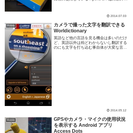
ったのでその日のうちに Nexus 5 を
Google Play でポチりました。まーこう...
2014.07.03
カメラで撮った文字を翻訳できる
Mobile
Worldictionary
英語など他の言語を見る機会は多いのだけ
ど、英語以外は殆どわからないし翻訳する
のにも文字を打ち込む事自体が大変な言葉
もある。文字であればコピペして翻訳サイ
トに突っ込めば良いが画像などはもうどう
しょうもない。そんなとき便利なのが
Worldic...
2014.05.12
GPSやカメラ・マイクの使用状況
Mobile
を表示する Android アプリ
Access Dots