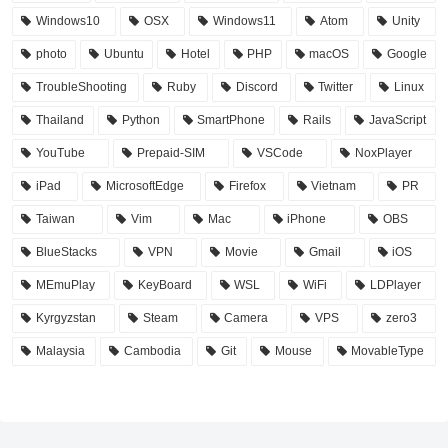
Windows10
OSX
Windows11
Atom
Unity
photo
Ubuntu
Hotel
PHP
macOS
Google
TroubleShooting
Ruby
Discord
Twitter
Linux
Thailand
Python
SmartPhone
Rails
JavaScript
YouTube
Prepaid-SIM
VSCode
NoxPlayer
iPad
MicrosoftEdge
Firefox
Vietnam
PR
Taiwan
Vim
Mac
iPhone
OBS
BlueStacks
VPN
Movie
Gmail
iOS
MEmuPlay
KeyBoard
WSL
WiFi
LDPlayer
Kyrgyzstan
Steam
Camera
VPS
zero3
Malaysia
Cambodia
Git
Mouse
MovableType