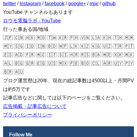
twitter
/
Instagram
/
facebook
/
google+
/
mixi
/
github
YouTube チャンネルもあります
ロウモ電脳ラボ - YouTube
行った事ある国/地域
🇯🇵 🇨🇳 🇭🇰 🇲🇴 🇹🇼 🇰🇷 🇵🇭 🇻🇳 🇱🇦 🇰🇭 🇹🇭 🇲🇲
🇲🇾 🇸🇬 🇮🇩 🇮🇳 🇧🇩 🇳🇵 🇱🇰 🇰🇿 🇰🇬 🇺🇿 🇹🇷 🇵🇹
🇪🇸 🇦🇩 🇫🇷 🇲🇨 🇮🇹 🇸🇮 🇭🇷 🇷🇸 🇧🇦 🇲🇪 🇽🇰 🇲🇰
🇦🇱 🇧🇬 🇬🇷 🇪🇬 🇺🇸 🇲🇽 🇵🇪 🇧🇴 🇨🇱 🇦🇷 🇺🇾 🇵🇾
🇧🇷 🇦🇺
ブログ運営歴は20年、現在の総記事数は4500以上・月間PV
は約5万です
記事広告などに関しては以下のページをご覧ください。
広告掲載・記事広告について
プライバシーポリシー
Follow Me