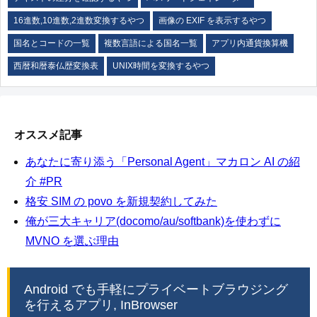
16進数,10進数,2進数変換するやつ
画像の EXIF を表示するやつ
国名とコードの一覧
複数言語による国名一覧
アプリ内通貨換算機
西暦和暦泰仏歴変換表
UNIX時間を変換するやつ
オススメ記事
あなたに寄り添う「Personal Agent」マカロン AI の紹
介 #PR
格安 SIM の povo を新規契約してみた
俺が三大キャリア(docomo/au/softbank)を使わずに
MVNO を選ぶ理由
Android でも手軽にプライベートブラウジング
を行えるアプリ, InBrowser