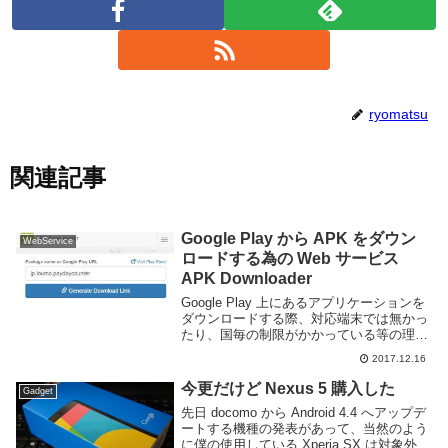
ryomatsu
関連記事
Google Play から APK をダウン
WebService
ロードする為の Web サービス
APK Downloader
Google Play 上にあるアプリケーションを
ダウンロードする際、対応端末では無かっ
たり、国毎の制限がかかっている等の理由
によりダウンロード出来ない事がある。そ
2017.12.16
ういった場合に便利なのが APK を直接ダ
ウンロード可能な Web サービス...
今更だけど Nexus 5 購入した
Gadget
先日 docomo から Android 4.4 へアップデ
ートする機種の発表があって、当然のよう
に僕の使用している Xperia SX は対象外だ