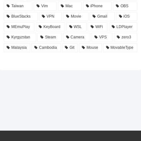
Taiwan
Vim
Mac
iPhone
OBS
BlueStacks
VPN
Movie
Gmail
iOS
MEmuPlay
KeyBoard
WSL
WiFi
LDPlayer
Kyrgyzstan
Steam
Camera
VPS
zero3
Malaysia
Cambodia
Git
Mouse
MovableType