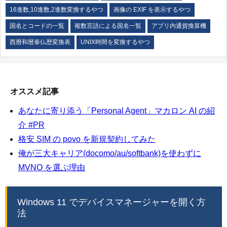
16進数,10進数,2進数変換するやつ
画像の EXIF を表示するやつ
国名とコードの一覧
複数言語による国名一覧
アプリ内通貨換算機
西暦和暦泰仏歴変換表
UNIX時間を変換するやつ
オススメ記事
あなたに寄り添う「Personal Agent」マカロン AI の紹
介 #PR
格安 SIM の povo を新規契約してみた
俺が三大キャリア(docomo/au/softbank)を使わずに
MVNO を選ぶ理由
Windows 11 でデバイスマネージャーを開く方
法