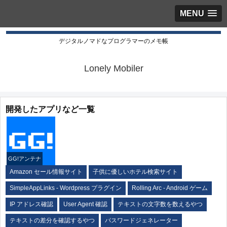
MENU
デジタルノマドなプログラマーのメモ帳
Lonely Mobiler
開発したアプリなど一覧
GG!アンテナ
Amazon セール情報サイト
子供に優しいホテル検索サイト
SimpleAppLinks - Wordpress プラグイン
Rolling Arc - Android ゲーム
IP アドレス確認
User Agent 確認
テキストの文字数を数えるやつ
テキストの差分を確認するやつ
パスワードジェネレーター