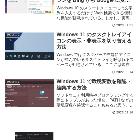
ジンを Bing から Google に変更
する
Windows 10 のスタートメニューには文字
列を入力するだけで Web 検索できる便利
な機能が搭載されている。しかし、実際に
検索に利用してみると Google Chrome な
2020.01.21
どを指定した「既定のブラウザ」を無視し
て Microsoft...
Windows 11 のタスクトレイアイ
Windows
コンの表示・非表示を切り替える
方法
Windows ではタスクバーの右端にアイコ
ンが並んでいるタスクトレイと呼ばれるス
ペースが用意されている。ここには現在バ
ックグラウンドで実行しているアプリや、
2022.03.14
Windows の各種設定などへのショートカ
ットのアイコンが表示されており、PC ...
Windows 11 で環境変数を確認・
Windows
編集する方法
ソフトウェア利用時やプログラミングする
際にトラブルがあった場合、PATH などの
環境変数を確認することもあると思う。し
かし Windows で環境変数の確認方法がわ
2023.01.16
かららない、もしくは覚えていない人もい
るのではないかと思う。このページでは ...