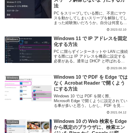
法
PC をスリープしている際に、不意にマウ
スを動かしてしまいスリープを解除してし
まった経験無いだろうか。自分は何度もあ
る。ひどい時にはマウス操作でスリープに
2023.02.10
した直後にマウスを動かした判定が入って
しまい、スリープが解除されてしまう事も
Windows 11 で IP アドレスを固定
Windows
ある。これ...
化する方法
PC に限らずインターネットや LAN に接続
する際には IP アドレスを機器に設定する
必要がある。通常は DHCP と呼ばれる仕
組みにより自動的に割り振られるため、
2023.06.30
我々ユーザーが何か設定する必要は無い。
しかし、PC をサーバーとして利用し...
Windows 10 で PDF を Edge では
Windows
なく Acrobat Reader で開くよう
にする方法
Windows 10 では PDF を開く際、
Microsoft Edge で開くように設定されてい
る事が多いと思う。しかし、PDF を見る
際には Adobe Acrobat Reader のほうが高
2021.04.12
機能で便利なこともある。このページでは
...
Windows 10 の Web 検索を Edge
Windows
から既定のブラウザに、検索エン