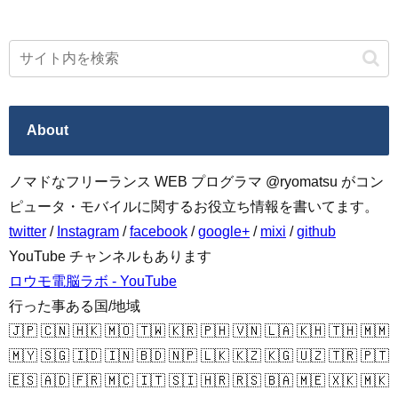
About
ノマドなフリーランス WEB プログラマ @ryomatsu がコン
ピュータ・モバイルに関するお役立ち情報を書いてます。
twitter
/
Instagram
/
facebook
/
google+
/
mixi
/
github
YouTube チャンネルもあります
ロウモ電脳ラボ - YouTube
行った事ある国/地域
🇯🇵 🇨🇳 🇭🇰 🇲🇴 🇹🇼 🇰🇷 🇵🇭 🇻🇳 🇱🇦 🇰🇭 🇹🇭 🇲🇲
🇲🇾 🇸🇬 🇮🇩 🇮🇳 🇧🇩 🇳🇵 🇱🇰 🇰🇿 🇰🇬 🇺🇿 🇹🇷 🇵🇹
🇪🇸 🇦🇩 🇫🇷 🇲🇨 🇮🇹 🇸🇮 🇭🇷 🇷🇸 🇧🇦 🇲🇪 🇽🇰 🇲🇰