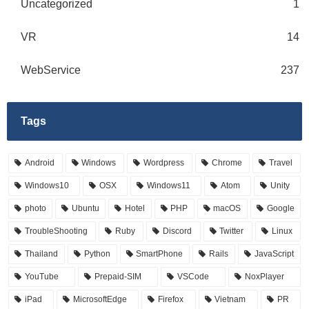
Uncategorized
1
VR
14
WebService
237
Tags
Android
Windows
Wordpress
Chrome
Travel
Windows10
OSX
Windows11
Atom
Unity
photo
Ubuntu
Hotel
PHP
macOS
Google
TroubleShooting
Ruby
Discord
Twitter
Linux
Thailand
Python
SmartPhone
Rails
JavaScript
YouTube
Prepaid-SIM
VSCode
NoxPlayer
iPad
MicrosoftEdge
Firefox
Vietnam
PR