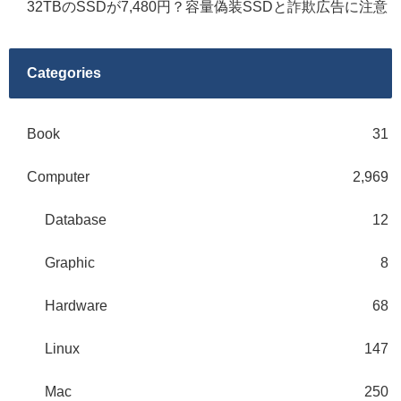
32TBのSSDが7,480円？容量偽装SSDと詐欺広告に注意
Categories
Book
31
Computer
2,969
Database
12
Graphic
8
Hardware
68
Linux
147
Mac
250