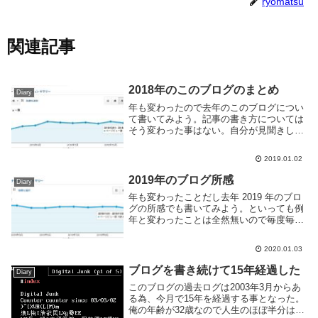
ryomatsu
関連記事
2018年のこのブログのまとめ
Diary
年も変わったので去年のこのブログについ
て書いてみよう。記事の書き方については
そう変わった事はない。自分が見聞きして
新たに知ったソフトウェアなどを紹介した
り、アプリケーションの利用方法などの記
2019.01.02
述がメインだ。おおよそ一日一記事を目安
に書いている...
2019年のブログ所感
Diary
年も変わったことだし去年 2019 年のブロ
グの所感でも書いてみよう。といっても例
年と変わったことは全然無いので毎度毎度
コメントに困るのだが。書いた記事数は合
計で404個、毎日更新は止めたが記事数的
2020.01.03
にはほぼ毎日書いている事になる。書いて
る内...
ブログを書き続けて15年経過した
Diary
このブログの過去ログは2003年3月からあ
る為、今月で15年を経過する事となった。
俺の年齢が32歳なので人生のほぼ半分はブ