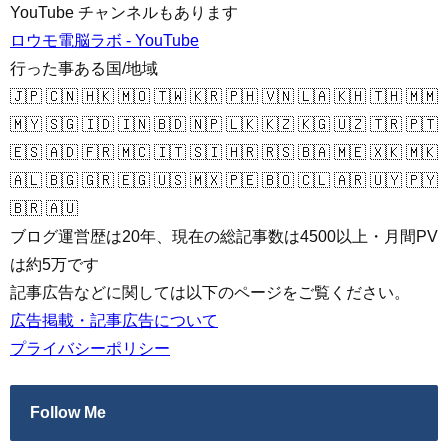
YouTube チャンネルもあります
ロウモ電脳ラボ - YouTube
行った事ある国/地域
🇯🇵 🇨🇳 🇭🇰 🇲🇴 🇹🇼 🇰🇷 🇵🇭 🇻🇳 🇱🇦 🇰🇭 🇹🇭 🇲🇲
🇲🇾 🇸🇬 🇮🇩 🇮🇳 🇧🇩 🇳🇵 🇱🇰 🇰🇿 🇰🇬 🇺🇿 🇹🇷 🇵🇹
🇪🇸 🇦🇩 🇫🇷 🇲🇨 🇮🇹 🇸🇮 🇭🇷 🇷🇸 🇧🇦 🇲🇪 🇽🇰 🇲🇰
🇦🇱 🇧🇬 🇬🇷 🇪🇬 🇺🇸 🇲🇽 🇵🇪 🇧🇴 🇨🇱 🇦🇷 🇺🇾 🇵🇾
🇧🇷 🇦🇺
ブログ運営歴は20年、現在の総記事数は4500以上・月間PV
は約5万です
記事広告などに関しては以下のページをご覧ください。
広告掲載・記事広告について
プライバシーポリシー
Follow Me