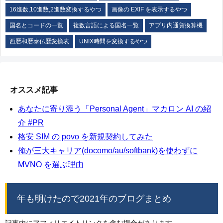
16進数,10進数,2進数変換するやつ
画像の EXIF を表示するやつ
国名とコードの一覧
複数言語による国名一覧
アプリ内通貨換算機
西暦和暦泰仏歴変換表
UNIX時間を変換するやつ
オススメ記事
あなたに寄り添う「Personal Agent」マカロン AI の紹
介 #PR
格安 SIM の povo を新規契約してみた
俺が三大キャリア(docomo/au/softbank)を使わずに
MVNO を選ぶ理由
年も明けたので2021年のブログまとめ
記事内にアフィリエイトリンクを含む場合があります