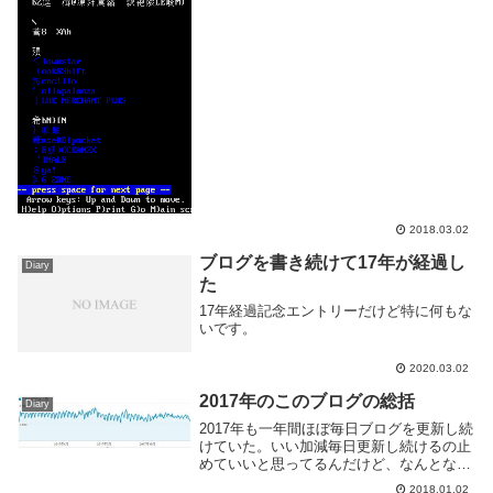
ログと共にあるようだ。もっとも初期のこ
ろはブログ形式に似せた HTML ベタ書き
のただの日記サイトだったし、その頃の
ロ...
2018.03.02
ブログを書き続けて17年が経過し
Diary
た
17年経過記念エントリーだけど特に何もな
いです。
2020.03.02
2017年のこのブログの総括
Diary
2017年も一年間ほぼ毎日ブログを更新し続
けていた。いい加減毎日更新し続けるの止
めていいと思ってるんだけど、なんとなく
続けている。そろそろ止めるか。アクセス
2018.01.02