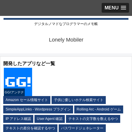
MENU
デジタルノマドなプログラマーのメモ帳
Lonely Mobiler
開発したアプリなど一覧
GG!アンテナ
Amazon セール情報サイト
子供に優しいホテル検索サイト
SimpleAppLinks - Wordpress プラグイン
Rolling Arc - Android ゲーム
IP アドレス確認
User Agent 確認
テキストの文字数を数えるやつ
テキストの差分を確認するやつ
パスワードジェネレーター