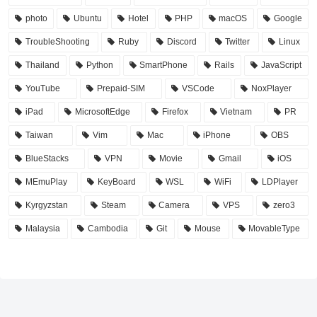
photo
Ubuntu
Hotel
PHP
macOS
Google
TroubleShooting
Ruby
Discord
Twitter
Linux
Thailand
Python
SmartPhone
Rails
JavaScript
YouTube
Prepaid-SIM
VSCode
NoxPlayer
iPad
MicrosoftEdge
Firefox
Vietnam
PR
Taiwan
Vim
Mac
iPhone
OBS
BlueStacks
VPN
Movie
Gmail
iOS
MEmuPlay
KeyBoard
WSL
WiFi
LDPlayer
Kyrgyzstan
Steam
Camera
VPS
zero3
Malaysia
Cambodia
Git
Mouse
MovableType