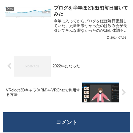
数の推移去年一年の PV 数を Google
Analytics より出してみた。一...
ブログを半年ほど(ほぼ)毎日書いて
Diary
みた
今年に入ってからブログをほぼ毎日更新し
ていた。更新出来なかったのは飲み会が長
引いてそんな暇なかったのが1回, 体調不良
が1回, 1日2回更新した日もあるのでプラマ
2014.07.01
イゼロということにしておこう。というわ
けで適当に書いてみる。毎日更新するとい
う...
2022年になった
VRoidの3Dキャラ(VRM)をVRChatで利用す
る方法
コメント