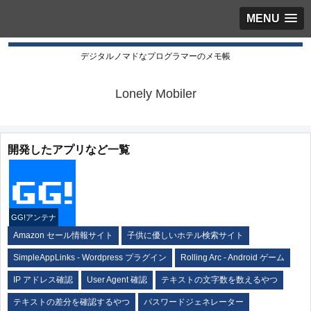
MENU
デジタルノマドなプログラマーのメモ帳
Lonely Mobiler
開発したアプリなど一覧
GG!アンテナ
Amazon セール情報サイト
子供に優しいホテル検索サイト
SimpleAppLinks - Wordpress プラグイン
Rolling Arc - Android ゲーム
IP アドレス確認
User Agent 確認
テキストの文字数を数えるやつ
テキストの差分を確認するやつ
パスワードジェネレーター