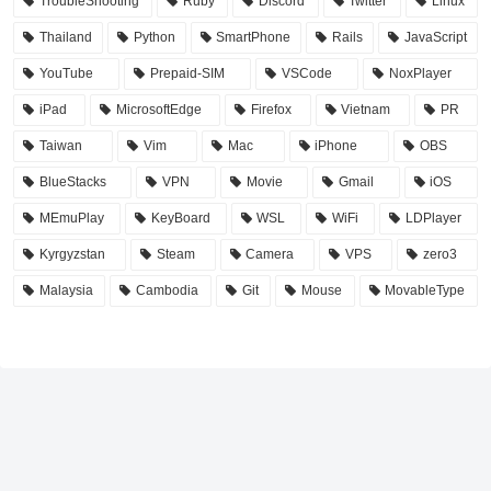
TroubleShooting
Ruby
Discord
Twitter
Linux
Thailand
Python
SmartPhone
Rails
JavaScript
YouTube
Prepaid-SIM
VSCode
NoxPlayer
iPad
MicrosoftEdge
Firefox
Vietnam
PR
Taiwan
Vim
Mac
iPhone
OBS
BlueStacks
VPN
Movie
Gmail
iOS
MEmuPlay
KeyBoard
WSL
WiFi
LDPlayer
Kyrgyzstan
Steam
Camera
VPS
zero3
Malaysia
Cambodia
Git
Mouse
MovableType