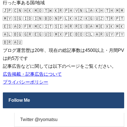
行った事ある国/地域
🇯🇵 🇨🇳 🇭🇰 🇲🇴 🇹🇼 🇰🇷 🇵🇭 🇻🇳 🇱🇦 🇰🇭 🇹🇭 🇲🇲
🇲🇾 🇸🇬 🇮🇩 🇮🇳 🇧🇩 🇳🇵 🇱🇰 🇰🇿 🇰🇬 🇺🇿 🇹🇷 🇵🇹
🇪🇸 🇦🇩 🇫🇷 🇲🇨 🇮🇹 🇸🇮 🇭🇷 🇷🇸 🇧🇦 🇲🇪 🇽🇰 🇲🇰
🇦🇱 🇧🇬 🇬🇷 🇪🇬 🇺🇸 🇲🇽 🇵🇪 🇧🇴 🇨🇱 🇦🇷 🇺🇾 🇵🇾
🇧🇷 🇦🇺
ブログ運営歴は20年、現在の総記事数は4500以上・月間PV
は約5万です
記事広告などに関しては以下のページをご覧ください。
広告掲載・記事広告について
プライバシーポリシー
Follow Me
Twitter @ryomatsu