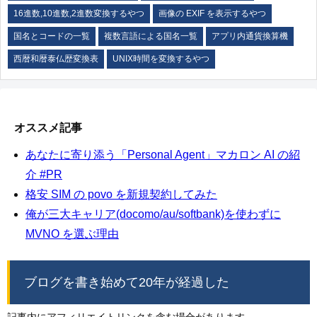
16進数,10進数,2進数変換するやつ
画像の EXIF を表示するやつ
国名とコードの一覧
複数言語による国名一覧
アプリ内通貨換算機
西暦和暦泰仏歴変換表
UNIX時間を変換するやつ
オススメ記事
あなたに寄り添う「Personal Agent」マカロン AI の紹
介 #PR
格安 SIM の povo を新規契約してみた
俺が三大キャリア(docomo/au/softbank)を使わずに
MVNO を選ぶ理由
ブログを書き始めて20年が経過した
記事内にアフィリエイトリンクを含む場合があります