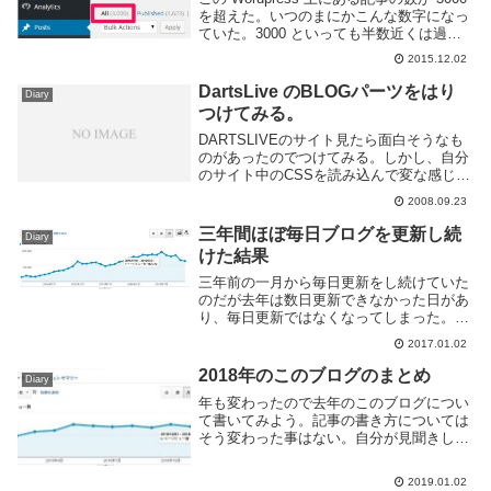
を超えた。いつのまにかこんな数字になっ
ていた。3000 といっても半数近くは過去
のどうでも良い日記で非公開状態になって
2015.12.02
おり、今 Web 上から見られるのは 1600
ぐらいだ。昔はタダ...
DartsLive のBLOGパーツをはり
Diary
つけてみる。
DARTSLIVEのサイト見たら面白そうなも
のがあったのでつけてみる。しかし、自分
のサイト中のCSSを読み込んで変な感じに
なってしまった。InlineFrameはあんまり使
2008.09.23
いたく無いしなあ。。。投げに行くのは月
1回とかなのであんまり更新はさ...
三年間ほぼ毎日ブログを更新し続
Diary
けた結果
三年前の一月から毎日更新をし続けていた
のだが去年は数日更新できなかった日があ
り、毎日更新ではなくなってしまった。
が、年間で365本以上の記事を書いている
2017.01.02
ので実質毎日更新という事にしておこう。
アクセス数はどうなったかここ一年はほぼ
2018年のこのブログのまとめ
Diary
横ばいといっ...
年も変わったので去年のこのブログについ
て書いてみよう。記事の書き方については
そう変わった事はない。自分が見聞きして
新たに知ったソフトウェアなどを紹介した
り、アプリケーションの利用方法などの記
2019.01.02
述がメインだ。おおよそ一日一記事を目安