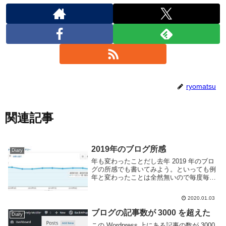
ryomatsu
関連記事
2019年のブログ所感
Diary
年も変わったことだし去年 2019 年のブロ
グの所感でも書いてみよう。といっても例
年と変わったことは全然無いので毎度毎度
コメントに困るのだが。書いた記事数は合
計で404個、毎日更新は止めたが記事数的
2020.01.03
にはほぼ毎日書いている事になる。書いて
る内...
ブログの記事数が 3000 を超えた
Diary
この Wordpress 上にある記事の数が 3000