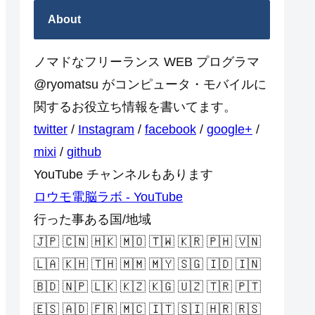
About
ノマドなフリーランス WEB プログラマ
@ryomatsu がコンピュータ・モバイルに
関するお役立ち情報を書いてます。
twitter
/
Instagram
/
facebook
/
google+
/
mixi
/
github
YouTube チャンネルもあります
ロウモ電脳ラボ - YouTube
行った事ある国/地域
🇯🇵 🇨🇳 🇭🇰 🇲🇴 🇹🇼 🇰🇷 🇵🇭 🇻🇳
🇱🇦 🇰🇭 🇹🇭 🇲🇲 🇲🇾 🇸🇬 🇮🇩 🇮🇳
🇧🇩 🇳🇵 🇱🇰 🇰🇿 🇰🇬 🇺🇿 🇹🇷 🇵🇹
🇪🇸 🇦🇩 🇫🇷 🇲🇨 🇮🇹 🇸🇮 🇭🇷 🇷🇸