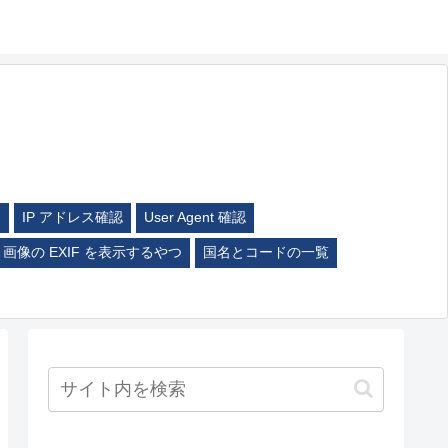
ム
IP アドレス確認
User Agent 確認
画像の EXIF を表示するやつ
国名とコードの一覧