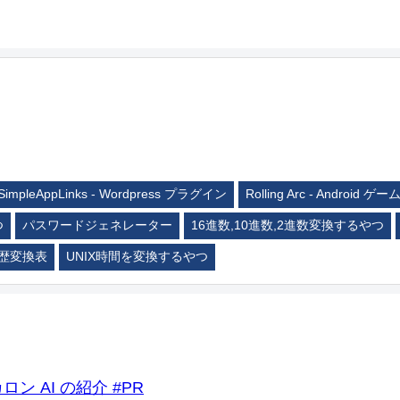
SimpleAppLinks - Wordpress プラグイン
Rolling Arc - Android ゲー
つ
パスワードジェネレーター
16進数,10進数,2進数変換するやつ
歴変換表
UNIX時間を変換するやつ
ロン AI の紹介 #PR