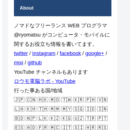
About
ノマドなフリーランス WEB プログラマ
@ryomatsu がコンピュータ・モバイルに
関するお役立ち情報を書いてます。
twitter
/
Instagram
/
facebook
/
google+
/
mixi
/
github
YouTube チャンネルもあります
ロウモ電脳ラボ - YouTube
行った事ある国/地域
🇯🇵 🇨🇳 🇭🇰 🇲🇴 🇹🇼 🇰🇷 🇵🇭 🇻🇳
🇱🇦 🇰🇭 🇹🇭 🇲🇲 🇲🇾 🇸🇬 🇮🇩 🇮🇳
🇧🇩 🇳🇵 🇱🇰 🇰🇿 🇰🇬 🇺🇿 🇹🇷 🇵🇹
🇪🇸 🇦🇩 🇫🇷 🇲🇨 🇮🇹 🇸🇮 🇭🇷 🇷🇸