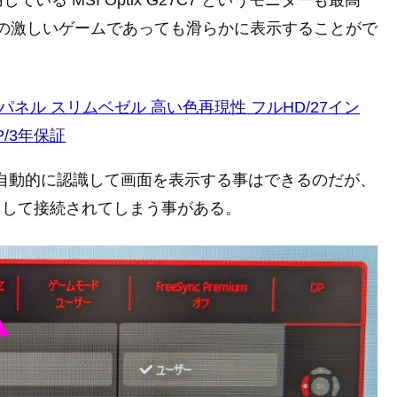
る MSI Optix G27C7 というモニターも最高
動きの激しいゲームであっても滑らかに表示することがで
A湾曲パネル スリムベゼル 高い色再現性 フルHD/27イン
/DP/3年保証
ると自動的に認識して画面を表示する事はできるのだが、
 として接続されてしまう事がある。