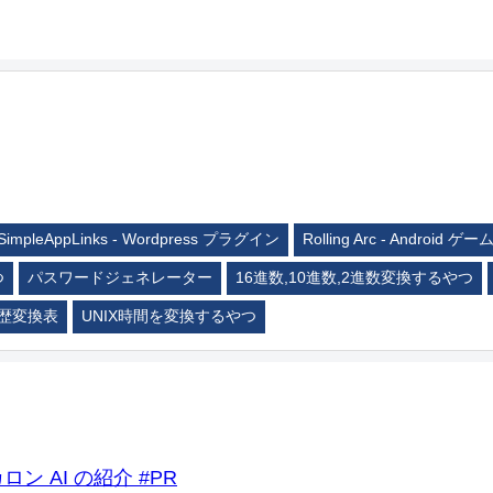
SimpleAppLinks - Wordpress プラグイン
Rolling Arc - Android ゲー
つ
パスワードジェネレーター
16進数,10進数,2進数変換するやつ
歴変換表
UNIX時間を変換するやつ
ロン AI の紹介 #PR