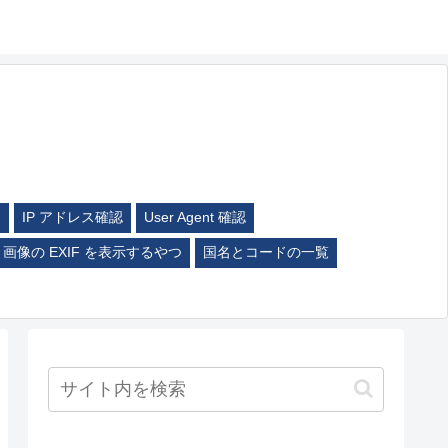
ム
IP アドレス確認
User Agent 確認
画像の EXIF を表示するやつ
国名とコードの一覧