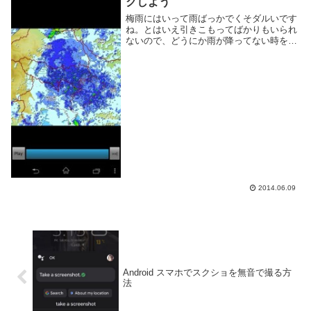
クしよう
梅雨にはいって雨ばっかでくそダルいです
ね。とはいえ引きこもってばかりもいられ
ないので、どうにか雨が降ってない時を見
計らって出かけたいところ。雨の様子を知
りたい時に便利なのが 東京アメッシュ や
大阪市降雨情報 といった Web サイト。現
在...
2014.06.09
Android スマホでスクショを無音で撮る方
法