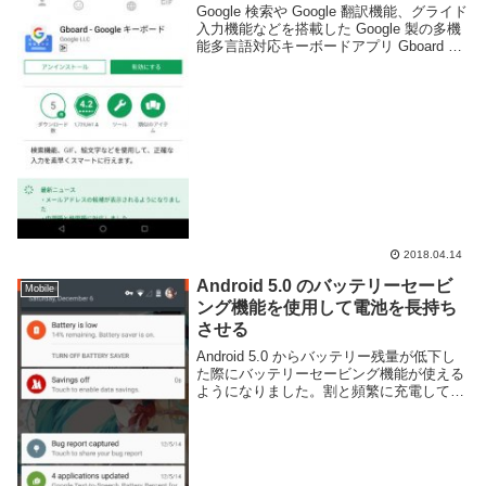
Google 検索や Google 翻訳機能、グライド
入力機能などを搭載した Google 製の多機
能多言語対応キーボードアプリ Gboard が
いつの間にか日本語に対応していたので、
今更ではあるが試してみる事にした。
Gboard とは簡単...
2018.04.14
Android 5.0 のバッテリーセービ
Mobile
ング機能を使用して電池を長持ち
させる
Android 5.0 からバッテリー残量が低下し
た際にバッテリーセービング機能が使える
ようになりました。割と頻繁に充電してた
ので今まで見る機会がなかったのですが先
日バッテリー残量が15%以下になったとき
に出てきたので試してみました。バッテ...