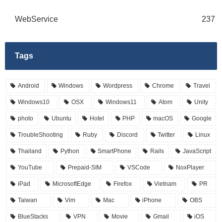
WebService
237
Tags
Android
Windows
Wordpress
Chrome
Travel
Windows10
OSX
Windows11
Atom
Unity
photo
Ubuntu
Hotel
PHP
macOS
Google
TroubleShooting
Ruby
Discord
Twitter
Linux
Thailand
Python
SmartPhone
Rails
JavaScript
YouTube
Prepaid-SIM
VSCode
NoxPlayer
iPad
MicrosoftEdge
Firefox
Vietnam
PR
Taiwan
Vim
Mac
iPhone
OBS
BlueStacks
VPN
Movie
Gmail
iOS