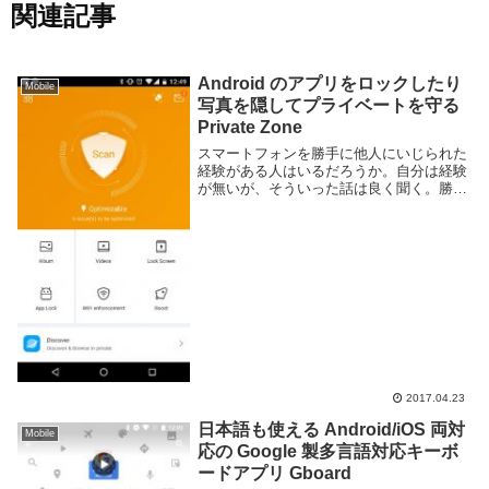
関連記事
Android のアプリをロックしたり
Mobile
写真を隠してプライベートを守る
Private Zone
スマートフォンを勝手に他人にいじられた
経験がある人はいるだろうか。自分は経験
が無いが、そういった話は良く聞く。勝手
に他人のものをいじるなんてとんでもな
い。とくにスマートフォン内にはプライベ
ートな内容が多く保存されている。中には
見られたくない...
2017.04.23
日本語も使える Android/iOS 両対
Mobile
応の Google 製多言語対応キーボ
ードアプリ Gboard