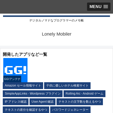
MENU
デジタルノマドなプログラマーのメモ帳
Lonely Mobiler
開発したアプリなど一覧
GG!アンテナ
Amazon セール情報サイト
子供に優しいホテル検索サイト
SimpleAppLinks - Wordpress プラグイン
Rolling Arc - Android ゲーム
IP アドレス確認
User Agent 確認
テキストの文字数を数えるやつ
テキストの差分を確認するやつ
パスワードジェネレーター