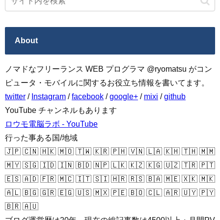
About
ノマドなフリーランス WEB プログラマ @ryomatsu がコン
ピュータ・モバイルに関するお役立ち情報を書いてます。
twitter
/
Instagram
/
facebook
/
google+
/
mixi
/
github
YouTube チャンネルもあります
ロウモ電脳ラボ - YouTube
行った事ある国/地域
🇯🇵 🇨🇳 🇭🇰 🇲🇴 🇹🇼 🇰🇷 🇵🇭 🇻🇳 🇱🇦 🇰🇭 🇹🇭 🇲🇲
🇲🇾 🇸🇬 🇮🇩 🇮🇳 🇧🇩 🇳🇵 🇱🇰 🇰🇿 🇰🇬 🇺🇿 🇹🇷 🇵🇹
🇪🇸 🇦🇩 🇫🇷 🇲🇨 🇮🇹 🇸🇮 🇭🇷 🇷🇸 🇧🇦 🇲🇪 🇽🇰 🇲🇰
🇦🇱 🇧🇬 🇬🇷 🇪🇬 🇺🇸 🇲🇽 🇵🇪 🇧🇴 🇨🇱 🇦🇷 🇺🇾 🇵🇾
🇧🇷 🇦🇺