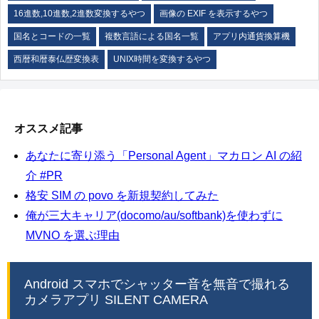
16進数,10進数,2進数変換するやつ
画像の EXIF を表示するやつ
国名とコードの一覧
複数言語による国名一覧
アプリ内通貨換算機
西暦和暦泰仏歴変換表
UNIX時間を変換するやつ
オススメ記事
あなたに寄り添う「Personal Agent」マカロン AI の紹
介 #PR
格安 SIM の povo を新規契約してみた
俺が三大キャリア(docomo/au/softbank)を使わずに
MVNO を選ぶ理由
Android スマホでシャッター音を無音で撮れる
カメラアプリ SILENT CAMERA