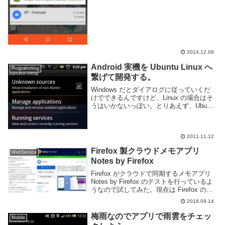
2014.12.09
Android 実機を Ubuntu Linux へ
Programming
繋げて開発する。
Windows だとダイアログに従っていくだ
けでできるんですけど、Linux の場合はそ
うはいかないっぽい。とりあえず、Ubuntu
に関しては Android Developers に方法が
載っていたのでそれを試しながら英訳して
いった。1...
2011.11.12
Firefox 製クラウドメモアプリ
WebService
Notes by Firefox
Firefox がクラウドで同期するメモアプリ
Notes by Firefox のテストを行っているよ
うなので試してみた。現在は Firefox の拡
張機能及び Android アプリがリリースされ
2018.09.14
ている。利用するには Firefox の...
梅雨なのでアプリで雨雲をチェッ
Mobile