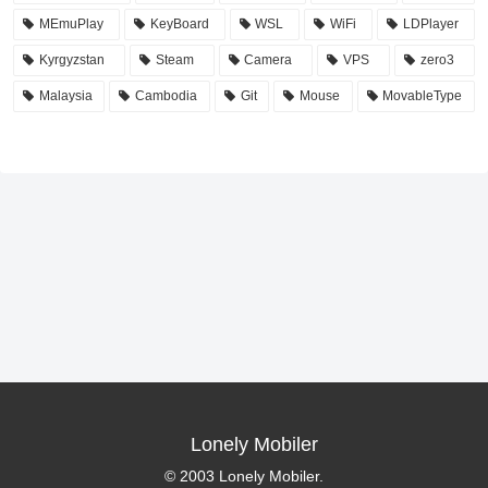
MEmuPlay
KeyBoard
WSL
WiFi
LDPlayer
Kyrgyzstan
Steam
Camera
VPS
zero3
Malaysia
Cambodia
Git
Mouse
MovableType
Lonely Mobiler
© 2003 Lonely Mobiler.