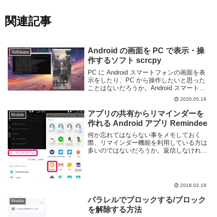
関連記事
Android の画面を PC で表示・操
Software
作するソフト scrcpy
PC に Android スマートフォンの画面を表
示をしたり、PC から操作したいと思った
ことはないだろうか。Android スマートフ
ォンの操作説明のためにスクリーンショッ
2020.05.19
トを大量に撮る、スマートフォンのゲーム
を YouTube などに配...
アプリの共有からリマインダーを
Mobile
作れる Android アプリ Remindee
何か忘れてはならない事をメモしておく
際、リマインダー機能を利用している方は
多いのではないだろうか。返信しなければ
いけないメールや買い物メモなどをリマイ
ンダーに設定しておけば、忘れていても一
定時間後に通知が来て思い出させてくれる
便利機能だ。通...
2018.02.19
パラレルでブロックする/ブロック
Mobile
を解除する方法