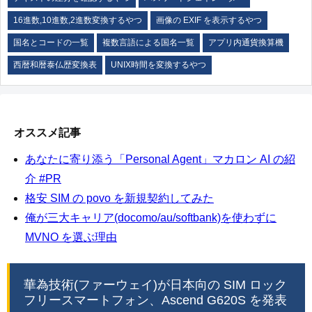
16進数,10進数,2進数変換するやつ
画像の EXIF を表示するやつ
国名とコードの一覧
複数言語による国名一覧
アプリ内通貨換算機
西暦和暦泰仏歴変換表
UNIX時間を変換するやつ
オススメ記事
あなたに寄り添う「Personal Agent」マカロン AI の紹
介 #PR
格安 SIM の povo を新規契約してみた
俺が三大キャリア(docomo/au/softbank)を使わずに
MVNO を選ぶ理由
華為技術(ファーウェイ)が日本向の SIM ロック
フリースマートフォン、Ascend G620S を発表