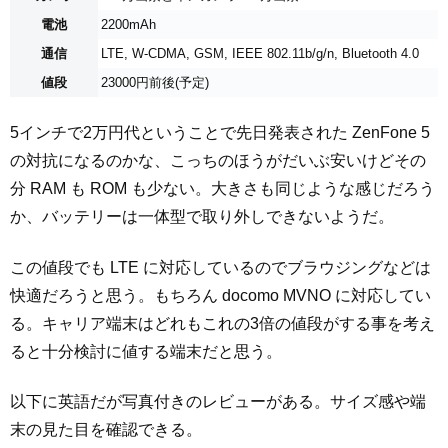
電池
2200mAh
通信
LTE, W-CDMA, GSM, IEEE 802.11b/g/n, Bluetooth 4.0
値段
23000円前後(予定)
5インチで2万円代ということで先日発表された ZenFone 5
の対抗になるのかな、こっちのほうがだいぶ安いけどその
分 RAM も ROM も少ない。大きさも同じような感じだろう
か、バッテリーは一体型で取り外しできないようだ。
この値段でも LTE に対応しているのでブラウジングなどは
快適だろうと思う。もちろん docomo MVNO に対応してい
る。キャリア端末はどれもこれの3倍の値段がする事を考え
ると十分検討に値する端末だと思う。
以下に英語だが写真付きのレビューがある。サイズ感や端
末の見た目を確認できる。