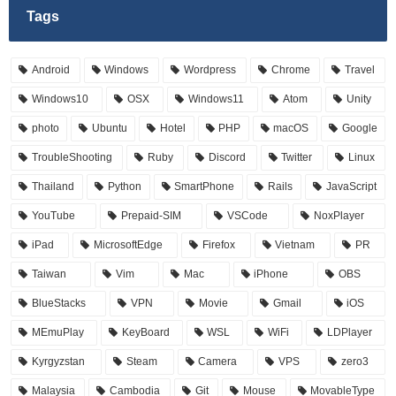
Tags
Android
Windows
Wordpress
Chrome
Travel
Windows10
OSX
Windows11
Atom
Unity
photo
Ubuntu
Hotel
PHP
macOS
Google
TroubleShooting
Ruby
Discord
Twitter
Linux
Thailand
Python
SmartPhone
Rails
JavaScript
YouTube
Prepaid-SIM
VSCode
NoxPlayer
iPad
MicrosoftEdge
Firefox
Vietnam
PR
Taiwan
Vim
Mac
iPhone
OBS
BlueStacks
VPN
Movie
Gmail
iOS
MEmuPlay
KeyBoard
WSL
WiFi
LDPlayer
Kyrgyzstan
Steam
Camera
VPS
zero3
Malaysia
Cambodia
Git
Mouse
MovableType