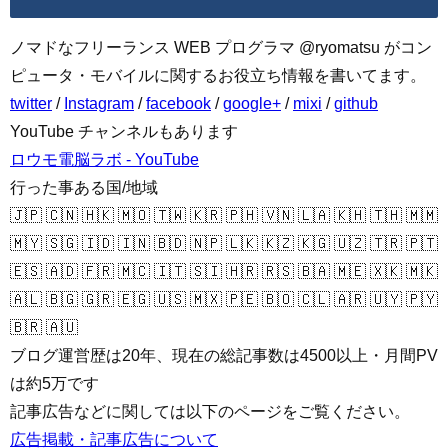
ノマドなフリーランス WEB プログラマ @ryomatsu がコン
ピュータ・モバイルに関するお役立ち情報を書いてます。
twitter
/
Instagram
/
facebook
/
google+
/
mixi
/
github
YouTube チャンネルもあります
ロウモ電脳ラボ - YouTube
行った事ある国/地域
🇯🇵 🇨🇳 🇭🇰 🇲🇴 🇹🇼 🇰🇷 🇵🇭 🇻🇳 🇱🇦 🇰🇭 🇹🇭 🇲🇲
🇲🇾 🇸🇬 🇮🇩 🇮🇳 🇧🇩 🇳🇵 🇱🇰 🇰🇿 🇰🇬 🇺🇿 🇹🇷 🇵🇹
🇪🇸 🇦🇩 🇫🇷 🇲🇨 🇮🇹 🇸🇮 🇭🇷 🇷🇸 🇧🇦 🇲🇪 🇽🇰 🇲🇰
🇦🇱 🇧🇬 🇬🇷 🇪🇬 🇺🇸 🇲🇽 🇵🇪 🇧🇴 🇨🇱 🇦🇷 🇺🇾 🇵🇾
🇧🇷 🇦🇺
ブログ運営歴は20年、現在の総記事数は4500以上・月間PV
は約5万です
記事広告などに関しては以下のページをご覧ください。
広告掲載・記事広告について