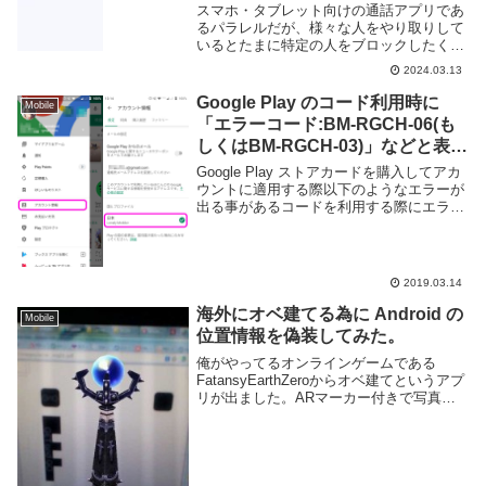
スマホ・タブレット向けの通話アプリであ
るパラレルだが、様々な人をやり取りして
いるとたまに特定の人をブロックしたくな
ることがある。迷惑なユーザーや会話した
2024.03.13
くない人はブロックしてしまえば個別のや
り取りなどができなくなる。このページで
Google Play のコード利用時に
Mobile
はパラレルで...
「エラーコード:BM-RGCH-06(も
しくはBM-RGCH-03)」などと表示
された際の対処方法
Google Play ストアカードを購入してアカ
ウントに適用する際以下のようなエラーが
出る事があるコードを利用する際にエラー
が発生しました。エラーコード:BM-
RGCH-06(BM-RGCH-03)このエラーは
Google Play ス...
2019.03.14
海外にオベ建てる為に Android の
Mobile
位置情報を偽装してみた。
俺がやってるオンラインゲームである
FatansyEarthZeroからオベ建てというアプ
リが出ました。ARマーカー付きで写真を
撮ったらオベリスクを GoogleMap 上に建
てれるという単純なものです。ところで
Android 端末では位置...