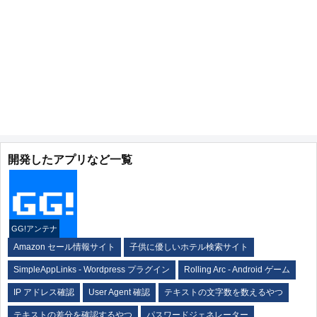
開発したアプリなど一覧
GG!アンテナ
Amazon セール情報サイト
子供に優しいホテル検索サイト
SimpleAppLinks - Wordpress プラグイン
Rolling Arc - Android ゲーム
IP アドレス確認
User Agent 確認
テキストの文字数を数えるやつ
テキストの差分を確認するやつ
パスワードジェネレーター