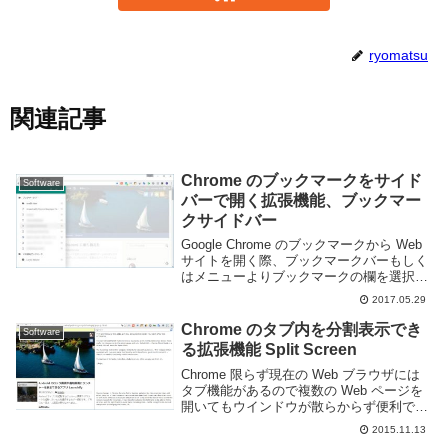
ryomatsu
関連記事
Chrome のブックマークをサイド
Software
バーで開く拡張機能、ブックマー
クサイドバー
Google Chrome のブックマークから Web
サイトを開く際、ブックマークバーもしく
はメニューよりブックマークの欄を選択す
る必要があります。ブックマークバーは横
2017.05.29
に並べて表示される為一覧性が悪く、メニ
ューはクリック数が多くなって面倒...
Chrome のタブ内を分割表示でき
Software
る拡張機能 Split Screen
Chrome 限らず現在の Web ブラウザには
タブ機能があるので複数の Web ページを
開いてもウインドウが散らからず便利で
す。しかし、見ている Web ページなどに
2015.11.13
よってはウインドウを複数開いて両方同時