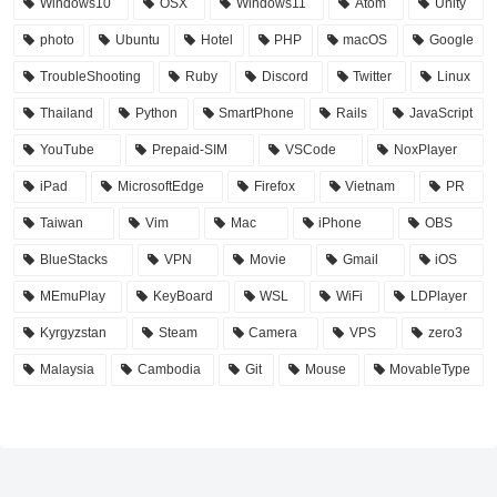
Windows10
OSX
Windows11
Atom
Unity
photo
Ubuntu
Hotel
PHP
macOS
Google
TroubleShooting
Ruby
Discord
Twitter
Linux
Thailand
Python
SmartPhone
Rails
JavaScript
YouTube
Prepaid-SIM
VSCode
NoxPlayer
iPad
MicrosoftEdge
Firefox
Vietnam
PR
Taiwan
Vim
Mac
iPhone
OBS
BlueStacks
VPN
Movie
Gmail
iOS
MEmuPlay
KeyBoard
WSL
WiFi
LDPlayer
Kyrgyzstan
Steam
Camera
VPS
zero3
Malaysia
Cambodia
Git
Mouse
MovableType