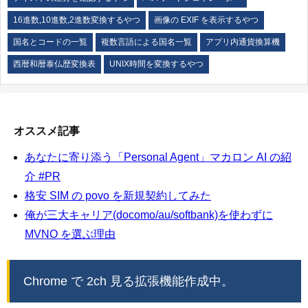
16進数,10進数,2進数変換するやつ
画像の EXIF を表示するやつ
国名とコードの一覧
複数言語による国名一覧
アプリ内通貨換算機
西暦和暦泰仏歴変換表
UNIX時間を変換するやつ
オススメ記事
あなたに寄り添う「Personal Agent」マカロン AI の紹
介 #PR
格安 SIM の povo を新規契約してみた
俺が三大キャリア(docomo/au/softbank)を使わずに
MVNO を選ぶ理由
Chrome で 2ch 見る拡張機能作成中。