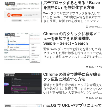
に見たいという場合もあるでしょう。...
広告ブロックすると出る「Brave
Software
を無料DL」を無効化する方法
Web ブラウザにアドブロックを導入して
いると Web 上の邪魔な広告を非表示にで
きる反面、時折それを検知してコンテンツ
を見られないようにしている Web サイト
2020.05.21
に遭遇する事がある。最近ではニュースサ
イトを中心にアドブロックを導入している
Chrome の右クリックに検索メニ
WebSite
と...
ューを追加できる拡張機能,
Simple = Select + Search
通常 Web ブラウザでは語句を選択して右
クリックした際に検索を行うメニューがあ
ります。通常はデフォルトに設定した検索
エンジンでの検索を行いますがそれ以外の
Web サイトで検索したい場合もありま
2014.10.03
す。自分の場合だと Wikipedia や ...
Chrome の設定で勝手に音が鳴る
Software
クソ広告に対処する方法
最近また勝手に音が鳴るクソ広告が増えて
きた気がする。動画を再生するだけならい
いけど音が鳴ると大変不快だ。どこから音
がなっているのか探して停止やミュートボ
2024.08.26
タンを押す作業が無駄すぎる。ゴミ。勝手
に音を鳴らすな。というわけで勝手に音が
macOS で URL やアプリによって
Mac