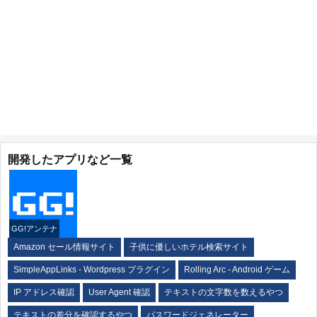
開発したアプリなど一覧
GG!アンテナ
Amazon セール情報サイト
子供に優しいホテル検索サイト
SimpleAppLinks - Wordpress プラグイン
Rolling Arc - Android ゲーム
IP アドレス確認
User Agent 確認
テキストの文字数を数えるやつ
テキストの差分を確認するやつ
パスワードジェネレーター