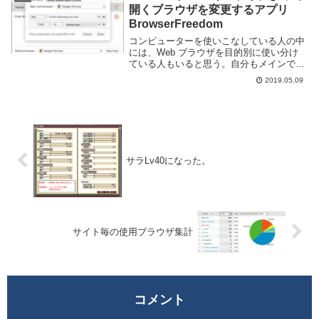
鳴る広告に対...
開くブラウザを変更するアプリ
BrowserFreedom
コンピューターを使いこなしている人の中
には、Web ブラウザを目的別に使い分け
ている人もいると思う。自分もメインで利
用するのは Google Chrome だが場合によ
2019.05.09
っては Firefox や Safari, Vivaldi などを使
い分...
サラLv40になった。
サイト毎の使用ブラウザ集計
コメント