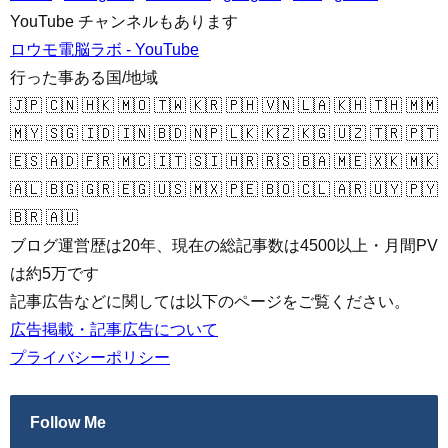
YouTube チャンネルもあります
ロウモ電脳ラボ - YouTube
行った事ある国/地域
🇯🇵 🇨🇳 🇭🇰 🇲🇴 🇹🇼 🇰🇷 🇵🇭 🇻🇳 🇱🇦 🇰🇭 🇹🇭 🇲🇲
🇲🇾 🇸🇬 🇮🇩 🇮🇳 🇧🇩 🇳🇵 🇱🇰 🇰🇿 🇰🇬 🇺🇿 🇹🇷 🇵🇹
🇪🇸 🇦🇩 🇫🇷 🇲🇨 🇮🇹 🇸🇮 🇭🇷 🇷🇸 🇧🇦 🇲🇪 🇽🇰 🇲🇰
🇦🇱 🇧🇬 🇬🇷 🇪🇬 🇺🇸 🇲🇽 🇵🇪 🇧🇴 🇨🇱 🇦🇷 🇺🇾 🇵🇾
🇧🇷 🇦🇺
ブログ運営歴は20年、現在の総記事数は4500以上・月間PV
は約5万です
記事広告などに関しては以下のページをご覧ください。
広告掲載・記事広告について
プライバシーポリシー
Follow Me