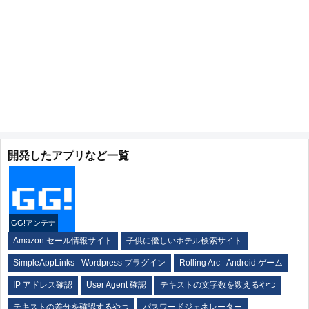
開発したアプリなど一覧
GG!アンテナ
Amazon セール情報サイト
子供に優しいホテル検索サイト
SimpleAppLinks - Wordpress プラグイン
Rolling Arc - Android ゲーム
IP アドレス確認
User Agent 確認
テキストの文字数を数えるやつ
テキストの差分を確認するやつ
パスワードジェネレーター