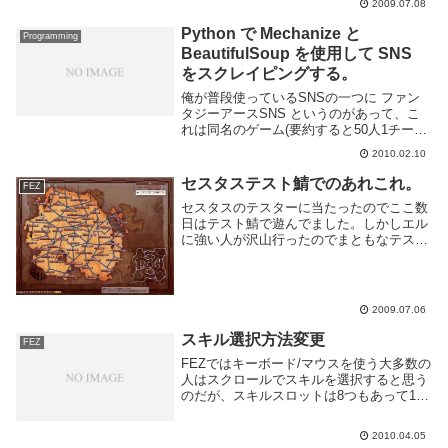
2009.07.08
Python で Mechanize と
Programming
BeautifulSoup を使用して SNS
をスクレイピングする。
俺が普段使っているSNSの一つに ファン
タジーアースSNS というのがあって、こ
れは同名のゲーム(要約すると50人1チーム
で戦争するゲームです)と連動して戦争の
2010.02.10
成績が見れたり各国毎の統計が見れたりと
なかなか便利な仕組みになってます。た
セスタステスト鯖でのあれこれ。
FEZ
だ、各...
セスタスのテスターに当たったのでここ数
日はテスト鯖で遊んでました。しかしエル
に強い人が沢山行ったのでまともなテスト
にすらならない状態。戦争勝利数上位の人
が2次テストでセスタスになれる様で、セ
スタスやりたい人は皆強い方のエルに行っ
ちゃうわけで...
2009.07.06
スキル選択方法変更
FEZ
FEZではキーボード/マウスを使う大多数の
人はスクロールでスキルを選択すると思う
のだが、スキルスロットは8つもあって1番
目から5番目とかに瞬時に合わせれないめ
んどくさい一々右上確認したくない！とい
2010.04.05
うわけで最近はinput.iniいじってサイ...