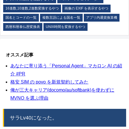
16進数,10進数,2進数変換するやつ
画像の EXIF を表示するやつ
国名とコードの一覧
複数言語による国名一覧
アプリ内通貨換算機
西暦和暦泰仏歴変換表
UNIX時間を変換するやつ
オススメ記事
あなたに寄り添う「Personal Agent」マカロン AI の紹
介 #PR
格安 SIM の povo を新規契約してみた
俺が三大キャリア(docomo/au/softbank)を使わずに
MVNO を選ぶ理由
サラLv40になった。