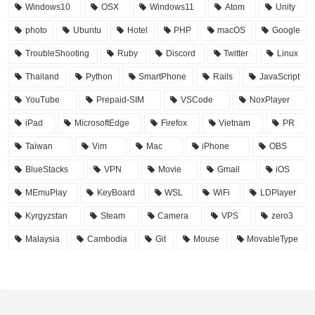
Windows10
OSX
Windows11
Atom
Unity
photo
Ubuntu
Hotel
PHP
macOS
Google
TroubleShooting
Ruby
Discord
Twitter
Linux
Thailand
Python
SmartPhone
Rails
JavaScript
YouTube
Prepaid-SIM
VSCode
NoxPlayer
iPad
MicrosoftEdge
Firefox
Vietnam
PR
Taiwan
Vim
Mac
iPhone
OBS
BlueStacks
VPN
Movie
Gmail
iOS
MEmuPlay
KeyBoard
WSL
WiFi
LDPlayer
Kyrgyzstan
Steam
Camera
VPS
zero3
Malaysia
Cambodia
Git
Mouse
MovableType