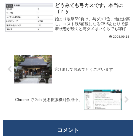
どうみても弓カスです。本当に
FEZ
（ｒｙ
始まり攻撃5%負け。与ダメ1位、他はお察
し。コスト残5前線になるC5-6あたりで膠
着状態が続くと与ダメはいくらでも稼げる
という例。これはゴブフォやキンカでも同
2008.09.18
様。最終的には押し込まれて上の開けた場
所に出たがそれでも30k超え。弓のスコア
は当...
明けましておめでとうございます
Chrome で 2ch 見る拡張機能作成中。
コメント