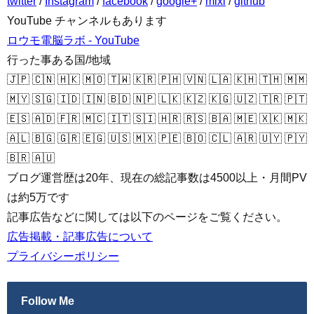
twitter
/
Instagram
/
facebook
/
google+
/
mixi
/
github
YouTube チャンネルもあります
ロウモ電脳ラボ - YouTube
行った事ある国/地域
🇯🇵 🇨🇳 🇭🇰 🇲🇴 🇹🇼 🇰🇷 🇵🇭 🇻🇳 🇱🇦 🇰🇭 🇹🇭 🇲🇲
🇲🇾 🇸🇬 🇮🇩 🇮🇳 🇧🇩 🇳🇵 🇱🇰 🇰🇿 🇰🇬 🇺🇿 🇹🇷 🇵🇹
🇪🇸 🇦🇩 🇫🇷 🇲🇨 🇮🇹 🇸🇮 🇭🇷 🇷🇸 🇧🇦 🇲🇪 🇽🇰 🇲🇰
🇦🇱 🇧🇬 🇬🇷 🇪🇬 🇺🇸 🇲🇽 🇵🇪 🇧🇴 🇨🇱 🇦🇷 🇺🇾 🇵🇾
🇧🇷 🇦🇺
ブログ運営歴は20年、現在の総記事数は4500以上・月間PV
は約5万です
記事広告などに関しては以下のページをご覧ください。
広告掲載・記事広告について
プライバシーポリシー
Follow Me