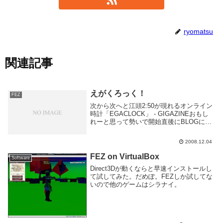
ryomatsu
関連記事
えがくろっく！
FEZ
次から次へと江頭2:50が現れるオンライン
時計「EGACLOCK」 - GIGAZINEおもし
れーと思って勢いで開始直後にBLOGに貼
り付けたEGACLOCK、先日はてなのほっ
てんとり入りしたと思ったら、GIGAZINE
2008.12.04
にまで載っちゃったよ...
FEZ on VirtualBox
Software
Direct3Dが動くならと早速インストールし
て試してみた。だめぽ。FEZしか試してな
いので他のゲームはシラナイ。