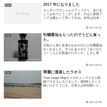
2017 年になりました
Diary
カンボジアのシェムリアップより、あけま
しておめでとうございます。やはり東南ア
ジアは暖かくて良いですね。去年は日本に
いてクソ寒かったなぁ。ニューイヤー花火
何処から出てくるのかわからなくて適当な
2017.01.01
とこいたら建物に遮られた、あけおめ。
pic.tw...
牡蠣醤油もらったのでうどん食っ
Diary
た。
広島から来た友達がおみやげにと牡蠣醤油
をくれました。すらむありがとうありがと
う！こんど広島遊びに行くわ。しかし普段
自炊しない俺、何に使おうかと考えてふと
パッケージをみたら「うどん」の文字が。
というわけで西友で3玉100円のうどん買っ
2010.04.01
て茹でま...
華麗に通過したラオス
Diary
View Larger Mapタイのチェンマイから陸
路でラオスに入りました。朝6時とかくそ
眠いけどどうにか。日本人は特別扱いらし
く、欧米人を横目にビザも取らずにすんな
りと通過できました。日本人ブランドすげ
ぇ。その後は国境にあった Viang...
2011.12.30