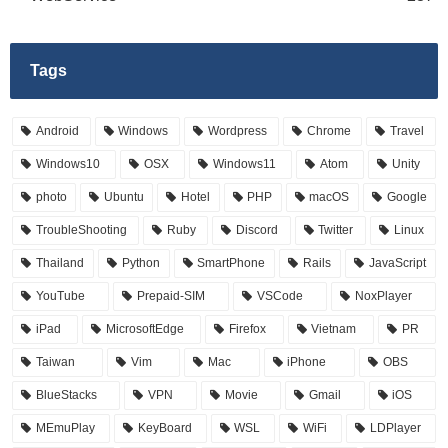
Tags
Android
Windows
Wordpress
Chrome
Travel
Windows10
OSX
Windows11
Atom
Unity
photo
Ubuntu
Hotel
PHP
macOS
Google
TroubleShooting
Ruby
Discord
Twitter
Linux
Thailand
Python
SmartPhone
Rails
JavaScript
YouTube
Prepaid-SIM
VSCode
NoxPlayer
iPad
MicrosoftEdge
Firefox
Vietnam
PR
Taiwan
Vim
Mac
iPhone
OBS
BlueStacks
VPN
Movie
Gmail
iOS
MEmuPlay
KeyBoard
WSL
WiFi
LDPlayer