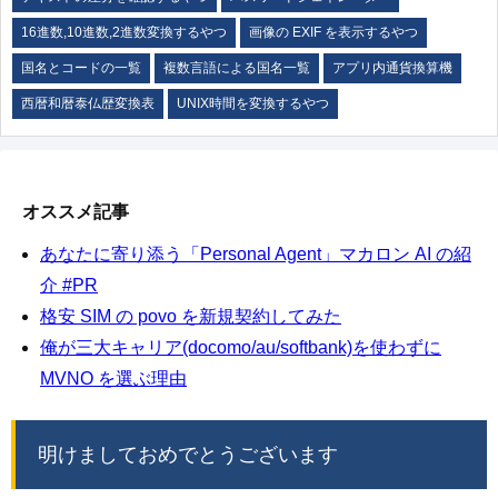
16進数,10進数,2進数変換するやつ
画像の EXIF を表示するやつ
国名とコードの一覧
複数言語による国名一覧
アプリ内通貨換算機
西暦和暦泰仏歴変換表
UNIX時間を変換するやつ
オススメ記事
あなたに寄り添う「Personal Agent」マカロン AI の紹
介 #PR
格安 SIM の povo を新規契約してみた
俺が三大キャリア(docomo/au/softbank)を使わずに
MVNO を選ぶ理由
明けましておめでとうございます