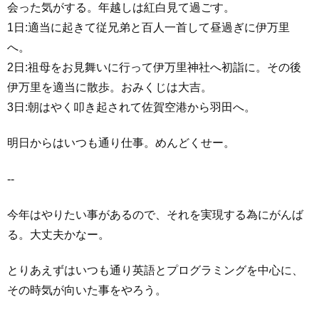
会った気がする。年越しは紅白見て過ごす。
1日:適当に起きて従兄弟と百人一首して昼過ぎに伊万里
へ。
2日:祖母をお見舞いに行って伊万里神社へ初詣に。その後
伊万里を適当に散歩。おみくじは大吉。
3日:朝はやく叩き起されて佐賀空港から羽田へ。
明日からはいつも通り仕事。めんどくせー。
--
今年はやりたい事があるので、それを実現する為にがんば
る。大丈夫かなー。
とりあえずはいつも通り英語とプログラミングを中心に、
その時気が向いた事をやろう。