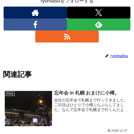
ryomatsuをフォローする
ryomatsu
関連記事
忘年会 in 札幌 おまけに小樽。
Diary
会社の忘年会で札幌まで行ってきました。
二日目はひとりで小樽ぶらぶらしてまし
た。なんで忘年会で札幌まで行くんだよと
かよく突っ込まれるけど、俺もよくわから
ない。つい2ヶ月前に社員旅行でグアム行
ったばっかりな気がします。去年も忘年会
札幌行ったし、...
2008.12.07