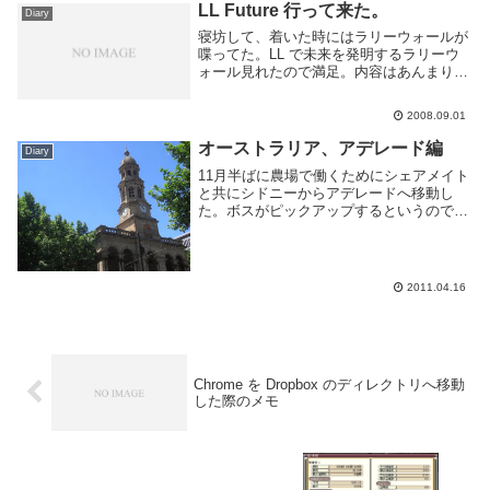
LL Future 行って来た。
Diary
寝坊して、着いた時にはラリーウォールが
喋ってた。LL で未来を発明するラリーウ
ォール見れたので満足。内容はあんまり覚
えてない(眠気的な意味で) Perl6には期待。
サイコー？！フレームワークあれ、Javaっ
2008.09.01
てLLじゃなくね？というのは置いと...
オーストラリア、アデレード編
Diary
11月半ばに農場で働くためにシェアメイト
と共にシドニーからアデレードへ移動し
た。ボスがピックアップするというのでそ
れまで市内を観光。歩き回っただけだけ
ど。他のオーストラリアの都市と同じよう
にヨーロッパ風味な建物が多い。他の都市
と違うなーと思...
2011.04.16
Chrome を Dropbox のディレクトリへ移動
した際のメモ