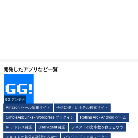
開発したアプリなど一覧
GG!アンテナ
Amazon セール情報サイト
子供に優しいホテル検索サイト
SimpleAppLinks - Wordpress プラグイン
Rolling Arc - Android ゲーム
IP アドレス確認
User Agent 確認
テキストの文字数を数えるやつ
テキストの差分を確認するやつ
パスワードジェネレーター