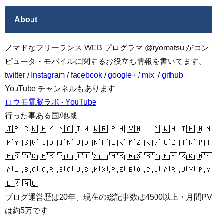
About
ノマドなフリーランス WEB プログラマ @ryomatsu がコン
ピュータ・モバイルに関するお役立ち情報を書いてます。
twitter
/
Instagram
/
facebook
/
google+
/
mixi
/
github
YouTube チャンネルもあります
ロウモ電脳ラボ - YouTube
行った事ある国/地域
🇯🇵 🇨🇳 🇭🇰 🇲🇴 🇹🇼 🇰🇷 🇵🇭 🇻🇳 🇱🇦 🇰🇭 🇹🇭 🇲🇲
🇲🇾 🇸🇬 🇮🇩 🇮🇳 🇧🇩 🇳🇵 🇱🇰 🇰🇿 🇰🇬 🇺🇿 🇹🇷 🇵🇹
🇪🇸 🇦🇩 🇫🇷 🇲🇨 🇮🇹 🇸🇮 🇭🇷 🇷🇸 🇧🇦 🇲🇪 🇽🇰 🇲🇰
🇦🇱 🇧🇬 🇬🇷 🇪🇬 🇺🇸 🇲🇽 🇵🇪 🇧🇴 🇨🇱 🇦🇷 🇺🇾 🇵🇾
🇧🇷 🇦🇺
ブログ運営歴は20年、現在の総記事数は4500以上・月間PV
は約5万です