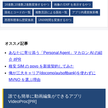
16進数,10進数,2進数変換するやつ
画像の EXIF を表示するやつ
国名とコードの一覧
複数言語による国名一覧
アプリ内通貨換算機
西暦和暦泰仏歴変換表
UNIX時間を変換するやつ
オススメ記事
あなたに寄り添う「Personal Agent」マカロン AI の紹
介 #PR
格安 SIM の povo を新規契約してみた
俺が三大キャリア(docomo/au/softbank)を使わずに
MVNO を選ぶ理由
誰でも簡単に動画編集ができるアプリ
VideoProc[PR]