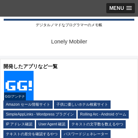
MENU
デジタルノマドなプログラマーのメモ帳
Lonely Mobiler
開発したアプリなど一覧
GG!アンテナ
Amazon セール情報サイト
子供に優しいホテル検索サイト
SimpleAppLinks - Wordpress プラグイン
Rolling Arc - Android ゲーム
IP アドレス確認
User Agent 確認
テキストの文字数を数えるやつ
テキストの差分を確認するやつ
パスワードジェネレーター