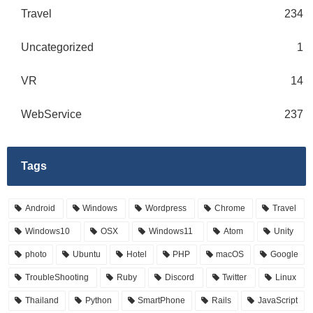
Travel
234
Uncategorized
1
VR
14
WebService
237
Tags
Android
Windows
Wordpress
Chrome
Travel
Windows10
OSX
Windows11
Atom
Unity
photo
Ubuntu
Hotel
PHP
macOS
Google
TroubleShooting
Ruby
Discord
Twitter
Linux
Thailand
Python
SmartPhone
Rails
JavaScript