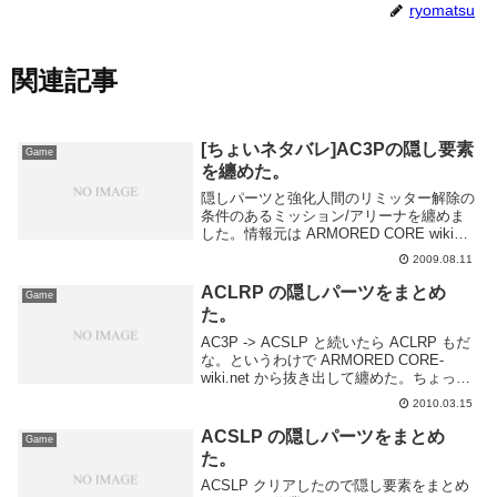
ryomatsu
関連記事
[ちょいネタバレ]AC3Pの隠し要素
Game
を纏めた。
隠しパーツと強化人間のリミッター解除の
条件のあるミッション/アリーナを纏めま
した。情報元は ARMORED CORE wikiミ
ッション 第二都市区 逃亡者追撃/SPEED
2009.08.11
KING―スピードキング― 3Pからの追加パ
ーツ、"MHD-RE/...
ACLRP の隠しパーツをまとめ
Game
た。
AC3P -> ACSLP と続いたら ACLRP もだ
な。というわけで ARMORED CORE-
wiki.net から抜き出して纏めた。ちょっと
回収してくる(AA略 と思ったが、Sランク
2010.03.15
は諦めた＼(^o^)／08:00-10:00 前線...
ACSLP の隠しパーツをまとめ
Game
た。
ACSLP クリアしたので隠し要素をまとめ