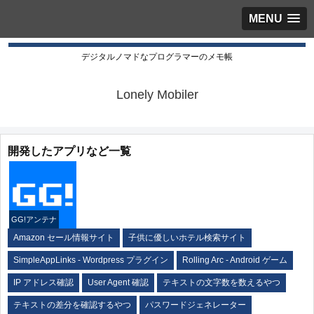
MENU
デジタルノマドなプログラマーのメモ帳
Lonely Mobiler
開発したアプリなど一覧
GG!アンテナ
Amazon セール情報サイト
子供に優しいホテル検索サイト
SimpleAppLinks - Wordpress プラグイン
Rolling Arc - Android ゲーム
IP アドレス確認
User Agent 確認
テキストの文字数を数えるやつ
テキストの差分を確認するやつ
パスワードジェネレーター