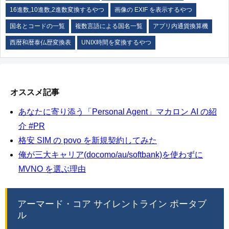
16進数,10進数,2進数変換するやつ
画像の EXIF を表示するやつ
国名とコードの一覧
複数言語による国名一覧
アプリ内通貨換算機
西暦和暦泰仏歴変換表
UNIX時間を変換するやつ
オススメ記事
あなたに寄り添う「Personal Agent」マカロン AI の紹
介 #PR
格安 SIM の povo を新規契約してみた
俺が三大キャリア(docomo/au/softbank)を使わずに
MVNO を選ぶ理由
アーマード・コア サイレントライン ポータブ
ル