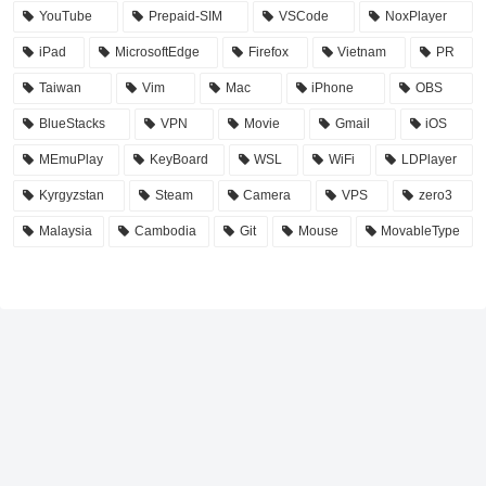
YouTube
Prepaid-SIM
VSCode
NoxPlayer
iPad
MicrosoftEdge
Firefox
Vietnam
PR
Taiwan
Vim
Mac
iPhone
OBS
BlueStacks
VPN
Movie
Gmail
iOS
MEmuPlay
KeyBoard
WSL
WiFi
LDPlayer
Kyrgyzstan
Steam
Camera
VPS
zero3
Malaysia
Cambodia
Git
Mouse
MovableType