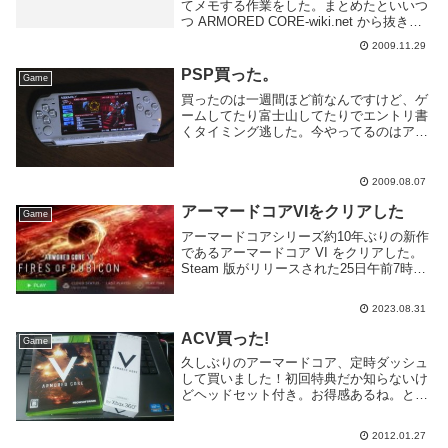
てメモする作業をした。まとめたといいつ
つ ARMORED CORE-wiki.net から抜き出
しただけです。というか全部取れる気がし
2009.11.29
ません・・・ミッション 旧都市区 侵入者
撃破/TACIT CLE...
PSP買った。
Game
買ったのは一週間ほど前なんですけど、ゲ
ームしてたり富士山してたりでエントリ書
くタイミング逃した。今やってるのはアー
マードコア3ポータブル。アーマードコア
のためだけに買ったともいう。ゲームアー
カイブスみたらメタルスラッグとかR-Type
2009.08.07
とか面...
アーマードコアVIをクリアした
Game
アーマードコアシリーズ約10年ぶりの新作
であるアーマードコア VI をクリアした。
Steam 版がリリースされた25日午前7時か
ら開始し、4日で45時間程度費やし三周目
までやり遂げた。こんなにゲームしたのは
2023.08.31
20年ぶりぐらいだろうか。それぐら...
ACV買った!
Game
久しぶりのアーマードコア、定時ダッシュ
して買いました！初回特典だか知らないけ
どヘッドセット付き。お得感あるね。とは
いえそこまでやる時間も多くないので週末
にでもがっつりやりたいですね。
2012.01.27
ARMORED CORE V(アーマード・コア フ