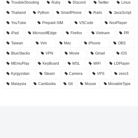
TroubleShooting
Ruby
Discord
Twitter
Linux
Thailand
Python
SmartPhone
Rails
JavaScript
YouTube
Prepaid-SIM
VSCode
NoxPlayer
iPad
MicrosoftEdge
Firefox
Vietnam
PR
Taiwan
Vim
Mac
iPhone
OBS
BlueStacks
VPN
Movie
Gmail
iOS
MEmuPlay
KeyBoard
WSL
WiFi
LDPlayer
Kyrgyzstan
Steam
Camera
VPS
zero3
Malaysia
Cambodia
Git
Mouse
MovableType