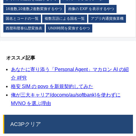
16進数,10進数,2進数変換するやつ
画像の EXIF を表示するやつ
国名とコードの一覧
複数言語による国名一覧
アプリ内通貨換算機
西暦和暦泰仏歴変換表
UNIX時間を変換するやつ
オススメ記事
あなたに寄り添う「Personal Agent」マカロン AI の紹
介 #PR
格安 SIM の povo を新規契約してみた
俺が三大キャリア(docomo/au/softbank)を使わずに
MVNO を選ぶ理由
AC3Pクリア