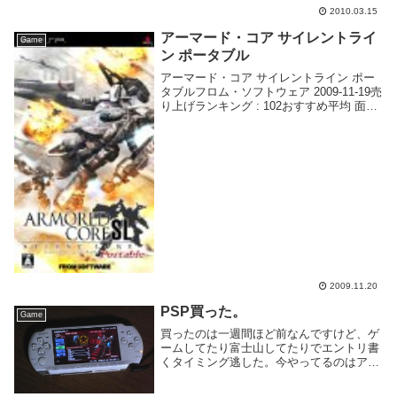
回収してくる(AA略 と思ったが、Sランク
2010.03.15
は諦めた＼(^o^)／08:00-10:00 前線...
アーマード・コア サイレントライ
Game
ン ポータブル
アーマード・コア サイレントライン ポー
タブルフロム・ソフトウェア 2009-11-19売
り上げランキング : 102おすすめ平均 面白
いAmazonで詳しく見る by G-Tools会社を
定時であがって買いに行きました。データ
引継ぎしてひ...
2009.11.20
PSP買った。
Game
買ったのは一週間ほど前なんですけど、ゲ
ームしてたり富士山してたりでエントリ書
くタイミング逃した。今やってるのはアー
マードコア3ポータブル。アーマードコア
のためだけに買ったともいう。ゲームアー