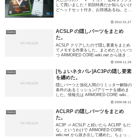
して買いました！初回特典だか知らないけ
どヘッドセット付き。お得感あるね。とは
いえそこまでやる時間も多くないので週末
にでもがっつりやりたいですね。
2012.01.27
ARMORED CORE V(アーマード・コア フ
ァイブ)...
ACSLP の隠しパーツをまとめ
Game
た。
ACSLP クリアしたので隠し要素をまとめ
てメモする作業をした。まとめたといいつ
つ ARMORED CORE-wiki.net から抜き出
しただけです。というか全部取れる気がし
2009.11.29
ません・・・ミッション 旧都市区 侵入者
撃破/TACIT CLE...
[ちょいネタバレ]AC3Pの隠し要素
Game
を纏めた。
隠しパーツと強化人間のリミッター解除の
条件のあるミッション/アリーナを纏めま
した。情報元は ARMORED CORE wikiミ
ッション 第二都市区 逃亡者追撃/SPEED
2009.08.11
KING―スピードキング― 3Pからの追加パ
ーツ、"MHD-RE/...
ACLRP の隠しパーツをまとめ
Game
た。
AC3P -> ACSLP と続いたら ACLRP もだ
な。というわけで ARMORED CORE-
wiki.net から抜き出して纏めた。ちょっと