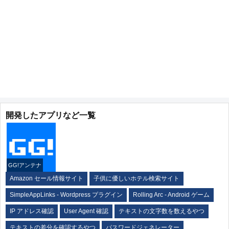
開発したアプリなど一覧
GG!アンテナ
Amazon セール情報サイト
子供に優しいホテル検索サイト
SimpleAppLinks - Wordpress プラグイン
Rolling Arc - Android ゲーム
IP アドレス確認
User Agent 確認
テキストの文字数を数えるやつ
テキストの差分を確認するやつ
パスワードジェネレーター