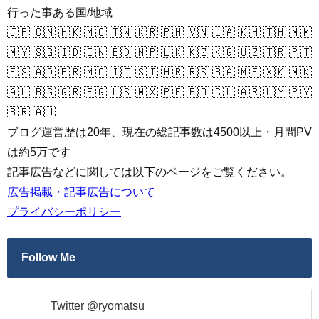
行った事ある国/地域
🇯🇵 🇨🇳 🇭🇰 🇲🇴 🇹🇼 🇰🇷 🇵🇭 🇻🇳 🇱🇦 🇰🇭 🇹🇭 🇲🇲
🇲🇾 🇸🇬 🇮🇩 🇮🇳 🇧🇩 🇳🇵 🇱🇰 🇰🇿 🇰🇬 🇺🇿 🇹🇷 🇵🇹
🇪🇸 🇦🇩 🇫🇷 🇲🇨 🇮🇹 🇸🇮 🇭🇷 🇷🇸 🇧🇦 🇲🇪 🇽🇰 🇲🇰
🇦🇱 🇧🇬 🇬🇷 🇪🇬 🇺🇸 🇲🇽 🇵🇪 🇧🇴 🇨🇱 🇦🇷 🇺🇾 🇵🇾
🇧🇷 🇦🇺
ブログ運営歴は20年、現在の総記事数は4500以上・月間PV
は約5万です
記事広告などに関しては以下のページをご覧ください。
広告掲載・記事広告について
プライバシーポリシー
Follow Me
Twitter @ryomatsu