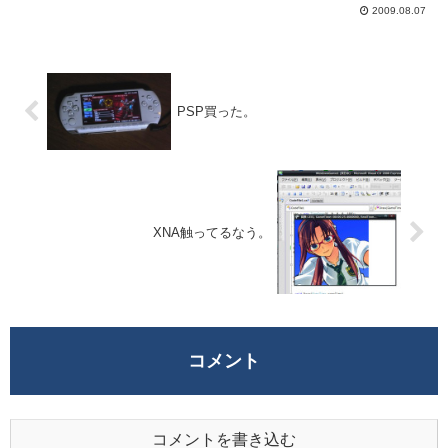
カイブスみたらメタルスラッグとかR-Type
2009.08.07
とか面...
PSP買った。
XNA触ってるなう。
コメント
コメントを書き込む