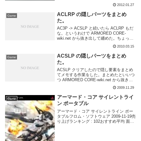
にでもがっつりやりたいですね。
2012.01.27
ARMORED CORE V(アーマード・コア フ
ァイブ)...
ACLRP の隠しパーツをまとめ
Game
た。
AC3P -> ACSLP と続いたら ACLRP もだ
な。というわけで ARMORED CORE-
wiki.net から抜き出して纏めた。ちょっと
回収してくる(AA略 と思ったが、Sランク
2010.03.15
は諦めた＼(^o^)／08:00-10:00 前線...
ACSLP の隠しパーツをまとめ
Game
た。
ACSLP クリアしたので隠し要素をまとめ
てメモする作業をした。まとめたといいつ
つ ARMORED CORE-wiki.net から抜き出
しただけです。というか全部取れる気がし
2009.11.29
ません・・・ミッション 旧都市区 侵入者
撃破/TACIT CLE...
アーマード・コア サイレントライ
Game
ン ポータブル
アーマード・コア サイレントライン ポー
タブルフロム・ソフトウェア 2009-11-19売
り上げランキング : 102おすすめ平均 面白
いAmazonで詳しく見る by G-Tools会社を
定時であがって買いに行きました。データ
引継ぎしてひ...