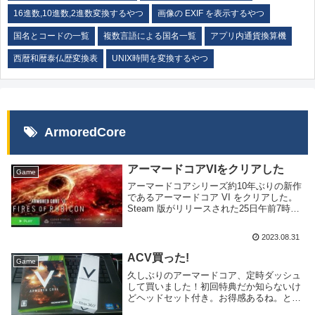
16進数,10進数,2進数変換するやつ
画像の EXIF を表示するやつ
国名とコードの一覧
複数言語による国名一覧
アプリ内通貨換算機
西暦和暦泰仏歴変換表
UNIX時間を変換するやつ
ArmoredCore
アーマードコアVIをクリアした
Game
アーマードコアシリーズ約10年ぶりの新作
であるアーマードコア VI をクリアした。
Steam 版がリリースされた25日午前7時か
ら開始し、4日で45時間程度費やし三周目
までやり遂げた。こんなにゲームしたのは
2023.08.31
20年ぶりぐらいだろうか。それぐら...
ACV買った!
Game
久しぶりのアーマードコア、定時ダッシュ
して買いました！初回特典だか知らないけ
どヘッドセット付き。お得感あるね。とは
いえそこまでやる時間も多くないので週末