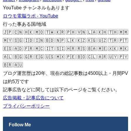
YouTube チャンネルもあります
ロウモ電脳ラボ - YouTube
行った事ある国/地域
🇯🇵 🇨🇳 🇭🇰 🇲🇴 🇹🇼 🇰🇷 🇵🇭 🇻🇳 🇱🇦 🇰🇭 🇹🇭 🇲🇲
🇲🇾 🇸🇬 🇮🇩 🇮🇳 🇧🇩 🇳🇵 🇱🇰 🇰🇿 🇰🇬 🇺🇿 🇹🇷 🇵🇹
🇪🇸 🇦🇩 🇫🇷 🇲🇨 🇮🇹 🇸🇮 🇭🇷 🇷🇸 🇧🇦 🇲🇪 🇽🇰 🇲🇰
🇦🇱 🇧🇬 🇬🇷 🇪🇬 🇺🇸 🇲🇽 🇵🇪 🇧🇴 🇨🇱 🇦🇷 🇺🇾 🇵🇾
🇧🇷 🇦🇺
ブログ運営歴は20年、現在の総記事数は4500以上・月間PV
は約5万です
記事広告などに関しては以下のページをご覧ください。
広告掲載・記事広告について
プライバシーポリシー
Follow Me