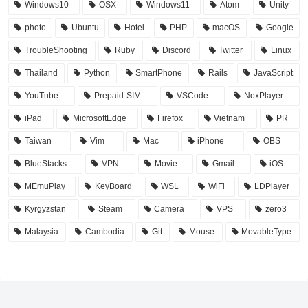
Windows10
OSX
Windows11
Atom
Unity
photo
Ubuntu
Hotel
PHP
macOS
Google
TroubleShooting
Ruby
Discord
Twitter
Linux
Thailand
Python
SmartPhone
Rails
JavaScript
YouTube
Prepaid-SIM
VSCode
NoxPlayer
iPad
MicrosoftEdge
Firefox
Vietnam
PR
Taiwan
Vim
Mac
iPhone
OBS
BlueStacks
VPN
Movie
Gmail
iOS
MEmuPlay
KeyBoard
WSL
WiFi
LDPlayer
Kyrgyzstan
Steam
Camera
VPS
zero3
Malaysia
Cambodia
Git
Mouse
MovableType