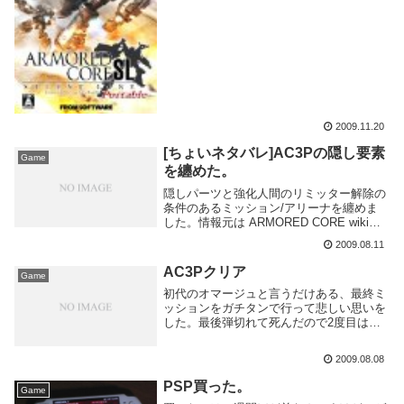
2009.11.20
[ちょいネタバレ]AC3Pの隠し要素
Game
を纏めた。
隠しパーツと強化人間のリミッター解除の
条件のあるミッション/アリーナを纏めま
した。情報元は ARMORED CORE wikiミ
ッション 第二都市区 逃亡者追撃/SPEED
2009.08.11
KING―スピードキング― 3Pからの追加パ
ーツ、"MHD-RE/...
AC3Pクリア
Game
初代のオマージュと言うだけある、最終ミ
ッションをガチタンで行って悲しい思いを
した。最後弾切れて死んだので2度目は重
逆関に1000マシ+投擲銃+予備弾*2に変更
したら余裕でした。ダブルトリガー美味し
2009.08.08
いです。後はミッション全部クリアするぐ
らいか...
PSP買った。
Game