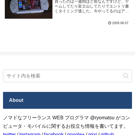
買ったのは一週間ほど前なんですけど、ゲ
ームしてたり富士山してたりでエントリ書
くタイミング逃した。今やってるのはアー
マードコア3ポータブル。アーマードコア
のためだけに買ったともいう。ゲームアー
2009.08.07
カイブスみたらメタルスラッグとかR-Type
とか面...
About
ノマドなフリーランス WEB プログラマ @ryomatsu がコン
ピュータ・モバイルに関するお役立ち情報を書いてます。
twitter
/
Instagram
/
facebook
/
google+
/
mixi
/
github