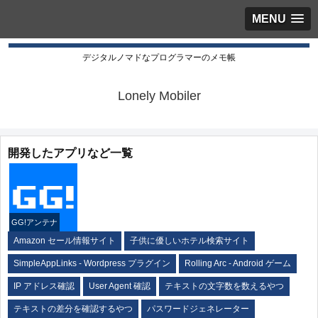
MENU
デジタルノマドなプログラマーのメモ帳
Lonely Mobiler
開発したアプリなど一覧
GG!アンテナ
Amazon セール情報サイト
子供に優しいホテル検索サイト
SimpleAppLinks - Wordpress プラグイン
Rolling Arc - Android ゲーム
IP アドレス確認
User Agent 確認
テキストの文字数を数えるやつ
テキストの差分を確認するやつ
パスワードジェネレーター