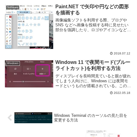
の機能はデ...
Paint.NET で矢印や円などの図形
Software
を描画する
画像編集ソフトを利用する際、ブログや
SNS などへ画像を投稿する時に見せたい
部分を強調したり、ロゴやアイコンなどの
下地として使う為に図形を描画したい事が
ある。Paint.NET では四角形や丸といった
基本的な形から矢印や吹き出し、稲妻の
よ...
2018.07.12
Windows 11 で夜間モード(ブルー
Windows
ライトカット)を利用する方法
ディスプレイを長時間見ていると眼が疲れ
てしまう人向けに、Windows には夜間モ
ードというものが搭載されている。この機
能を利用するとディスプレイ全体の色がオ
2022.05.18
レンジっぽくなり、眼精疲労の原因とされ
ているブルーライトを減らすことができ
る。ブル...
Windows Terminal のカーソルの見た目を
変更する方法