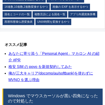
16進数,10進数,2進数変換するやつ
画像の EXIF を表示するやつ
国名とコードの一覧
複数言語による国名一覧
アプリ内通貨換算機
西暦和暦泰仏歴変換表
UNIX時間を変換するやつ
オススメ記事
あなたに寄り添う「Personal Agent」マカロン AI の紹
介 #PR
格安 SIM の povo を新規契約してみた
俺が三大キャリア(docomo/au/softbank)を使わずに
MVNO を選ぶ理由
Windows でマウスカーソルが黒い四角になった
ので対処した