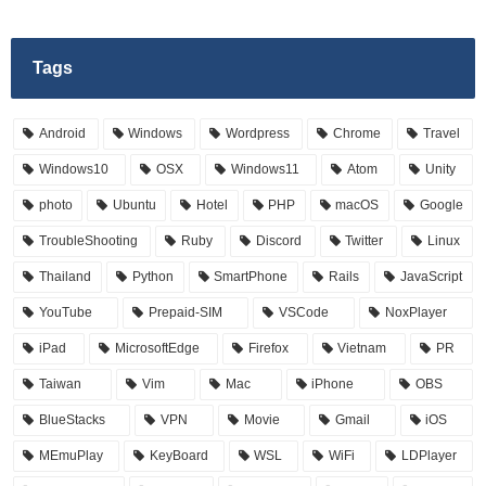
Tags
Android
Windows
Wordpress
Chrome
Travel
Windows10
OSX
Windows11
Atom
Unity
photo
Ubuntu
Hotel
PHP
macOS
Google
TroubleShooting
Ruby
Discord
Twitter
Linux
Thailand
Python
SmartPhone
Rails
JavaScript
YouTube
Prepaid-SIM
VSCode
NoxPlayer
iPad
MicrosoftEdge
Firefox
Vietnam
PR
Taiwan
Vim
Mac
iPhone
OBS
BlueStacks
VPN
Movie
Gmail
iOS
MEmuPlay
KeyBoard
WSL
WiFi
LDPlayer