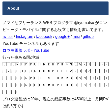
About
ノマドなフリーランス WEB プログラマ @ryomatsu がコン
ピュータ・モバイルに関するお役立ち情報を書いてます。
twitter
/
Instagram
/
facebook
/
google+
/
mixi
/
github
YouTube チャンネルもあります
ロウモ電脳ラボ - YouTube
行った事ある国/地域
🇯🇵 🇨🇳 🇭🇰 🇲🇴 🇹🇼 🇰🇷 🇵🇭 🇻🇳 🇱🇦 🇰🇭 🇹🇭 🇲🇲
🇲🇾 🇸🇬 🇮🇩 🇮🇳 🇧🇩 🇳🇵 🇱🇰 🇰🇿 🇰🇬 🇺🇿 🇹🇷 🇵🇹
🇪🇸 🇦🇩 🇫🇷 🇲🇨 🇮🇹 🇸🇮 🇭🇷 🇷🇸 🇧🇦 🇲🇪 🇽🇰 🇲🇰
🇦🇱 🇧🇬 🇬🇷 🇪🇬 🇺🇸 🇲🇽 🇵🇪 🇧🇴 🇨🇱 🇦🇷 🇺🇾 🇵🇾
🇧🇷 🇦🇺
ブログ運営歴は20年、現在の総記事数は4500以上・月間PV
は約5万です