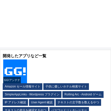
開発したアプリなど一覧
GG!アンテナ
Amazon セール情報サイト
子供に優しいホテル検索サイト
SimpleAppLinks - Wordpress プラグイン
Rolling Arc - Android ゲーム
IP アドレス確認
User Agent 確認
テキストの文字数を数えるやつ
テキストの差分を確認するやつ
パスワードジェネレーター