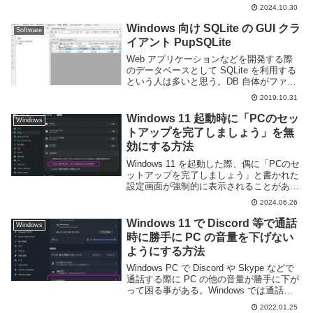
り簡単に目的のフォルダへ移動することが
2024.10.30
できる。しかし、誤操作などで表示されな
くなってしまう場合がある。このように消
Windows 向け SQLite の GUI クラ
Software
えてし...
イアント PupSQLite
Web アプリケーションなどを開発する際
のデータベースとして SQLite を利用する
という人は多いと思う。DB 自体がファイ
ル一つのみで構成されておりシンプルで使
2019.10.31
いやすいため、様々なアプリで利用されて
いる。SQLite にはコマンドライン...
Windows 11 起動時に「PCのセッ
Windows
トアップを完了しましょう」を無
効にする方法
Windows 11 を起動した際、偶に「PCのセ
ットアップを完了しましょう」と書かれた
設定画面が強制的に表示されることがあ
る。この画面では OneDrive や Web ブラ
2024.06.26
ウザーなどの設定変更を促してくるのだ
が、余計なお世話という他無い...
Windows 11 で Discord 等で通話
Windows
時に勝手に PC の音量を下げない
ようにする方法
Windows PC で Discord や Skype などで
通話する際に PC の他の音量が勝手に下が
って困る事がある。Windows では通話を
する際に PC の音を勝手に下げる余計なお
2022.01.25
せっかい機能が搭載されており、何故かこ