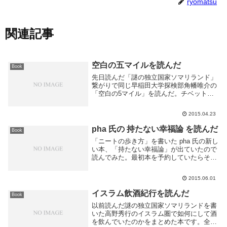
ryomatsu
関連記事
空白の五マイルを読んだ
Book
先日読んだ「謎の独立国家ソマリランド」
繋がりで同じ早稲田大学探検部角幡唯介の
「空白の5マイル」を読んだ。チベット奥
地にあるツアンポー峡谷へ単身で乗り込ん
だノンフィクション物です。もちろん
2015.04.23
Kindle 版もある。集英社の第八回開高健ノ
ンフィ...
pha 氏の 持たない幸福論 を読んだ
Book
「ニートの歩き方」を書いた pha 氏の新し
い本、「持たない幸福論」が出ていたので
読んでみた。最初本を予約していたらその
後 Kindle 版も出るとのことでそっちを購
入した。ニートだったりライターだったり
2015.06.01
なんだかよくわかりませんが働きたく無...
イスラム飲酒紀行を読んだ
Book
以前読んだ謎の独立国家ソマリランドを書
いた高野秀行のイスラム圏で如何にして酒
を飲んでいたのかをまとめた本です。全部