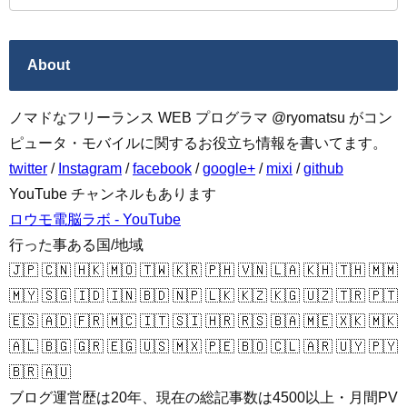
About
ノマドなフリーランス WEB プログラマ @ryomatsu がコン
ピュータ・モバイルに関するお役立ち情報を書いてます。
twitter
/
Instagram
/
facebook
/
google+
/
mixi
/
github
YouTube チャンネルもあります
ロウモ電脳ラボ - YouTube
行った事ある国/地域
🇯🇵 🇨🇳 🇭🇰 🇲🇴 🇹🇼 🇰🇷 🇵🇭 🇻🇳 🇱🇦 🇰🇭 🇹🇭 🇲🇲
🇲🇾 🇸🇬 🇮🇩 🇮🇳 🇧🇩 🇳🇵 🇱🇰 🇰🇿 🇰🇬 🇺🇿 🇹🇷 🇵🇹
🇪🇸 🇦🇩 🇫🇷 🇲🇨 🇮🇹 🇸🇮 🇭🇷 🇷🇸 🇧🇦 🇲🇪 🇽🇰 🇲🇰
🇦🇱 🇧🇬 🇬🇷 🇪🇬 🇺🇸 🇲🇽 🇵🇪 🇧🇴 🇨🇱 🇦🇷 🇺🇾 🇵🇾
🇧🇷 🇦🇺
ブログ運営歴は20年、現在の総記事数は4500以上・月間PV