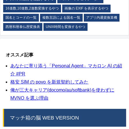
16進数,10進数,2進数変換するやつ
画像の EXIF を表示するやつ
国名とコードの一覧
複数言語による国名一覧
アプリ内通貨換算機
西暦和暦泰仏歴変換表
UNIX時間を変換するやつ
オススメ記事
あなたに寄り添う「Personal Agent」マカロン AI の紹
介 #PR
格安 SIM の povo を新規契約してみた
俺が三大キャリア(docomo/au/softbank)を使わずに
MVNO を選ぶ理由
マッチ箱の脳 WEB VERSION