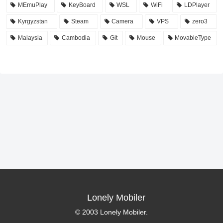
MEmuPlay
KeyBoard
WSL
WiFi
LDPlayer
Kyrgyzstan
Steam
Camera
VPS
zero3
Malaysia
Cambodia
Git
Mouse
MovableType
Lonely Mobiler
© 2003 Lonely Mobiler.