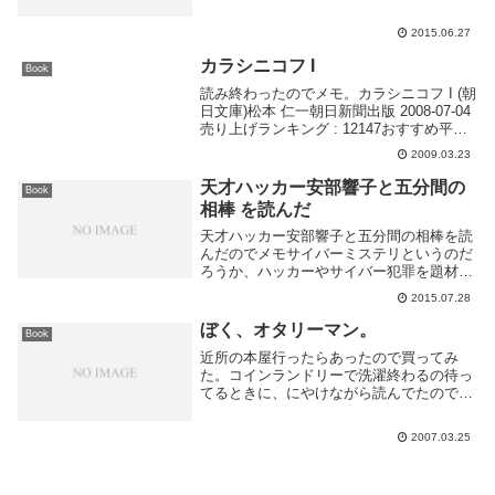
読み終わってから知ったが元はなんかの雑
誌に書かれていたものを一冊の本に纏めた
2015.06.27
もの+一つ書きおろしのようだ。この本で
あげられてい...
カラシニコフ I
Book
読み終わったのでメモ。カラシニコフ I (朝
日文庫)松本 仁一朝日新聞出版 2008-07-04
売り上げランキング : 12147おすすめ平均
Amazonで詳しく見る by G-Tools
2009.03.23
天才ハッカー安部響子と五分間の
Book
相棒 を読んだ
天才ハッカー安部響子と五分間の相棒を読
んだのでメモサイバーミステリというのだ
ろうか、ハッカーやサイバー犯罪を題材に
した小説はあまり読んだ事が無かったのだ
2015.07.28
が、自分の興味を持っている分野でもあり
楽しめた。実際にあった事件や手順も作中
ぼく、オタリーマン。
Book
に多く取り入...
近所の本屋行ったらあったので買ってみ
た。コインランドリーで洗濯終わるの待っ
てるときに、にやけながら読んでたので回
りから変人に見られたにちがいない。おも
しろいんだもん。
2007.03.25