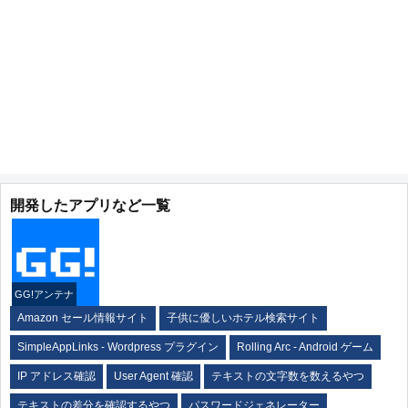
開発したアプリなど一覧
GG!アンテナ
Amazon セール情報サイト
子供に優しいホテル検索サイト
SimpleAppLinks - Wordpress プラグイン
Rolling Arc - Android ゲーム
IP アドレス確認
User Agent 確認
テキストの文字数を数えるやつ
テキストの差分を確認するやつ
パスワードジェネレーター