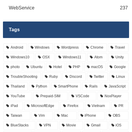
WebService
237
Tags
Android
Windows
Wordpress
Chrome
Travel
Windows10
OSX
Windows11
Atom
Unity
photo
Ubuntu
Hotel
PHP
macOS
Google
TroubleShooting
Ruby
Discord
Twitter
Linux
Thailand
Python
SmartPhone
Rails
JavaScript
YouTube
Prepaid-SIM
VSCode
NoxPlayer
iPad
MicrosoftEdge
Firefox
Vietnam
PR
Taiwan
Vim
Mac
iPhone
OBS
BlueStacks
VPN
Movie
Gmail
iOS