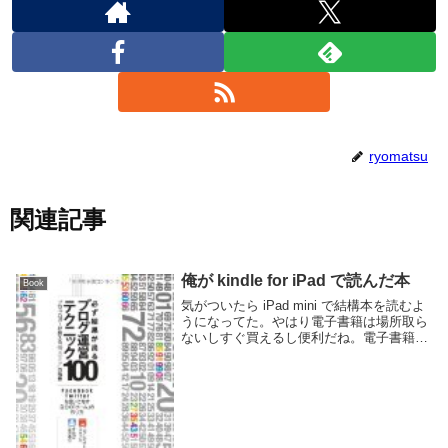
ryomatsu
関連記事
俺が kindle for iPad で読んだ本
Book
気がついたら iPad mini で結構本を読むよ
うになってた。やはり電子書籍は場所取ら
ないしすぐ買えるし便利だね。電子書籍自
体は以前から iPod Touch や iPad2 などで
も見てたけど、iPad mini は大きさと重さ
が丁度良...