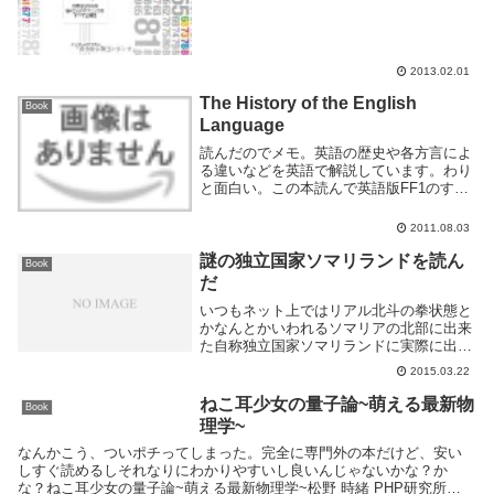
2013.02.01
The History of the English
Book
Language
読んだのでメモ。英語の歴史や各方言によ
る違いなどを英語で解説しています。わり
と面白い。この本読んで英語版FF1のすご
くわかりにくい英語の正体がわかった。時
代劇の日本語みたいなもんっすねあれ
2011.08.03
は・・・英語で書かれてるといってもこの
シリーズは、英...
謎の独立国家ソマリランドを読ん
Book
だ
いつもネット上ではリアル北斗の拳状態と
かなんとかいわれるソマリアの北部に出来
た自称独立国家ソマリランドに実際に出か
けてソマリ文化にどっぷり浸かって帰って
2015.03.22
きた人の本です。めっちゃ面白いです。
Kindle 版もあります。ソマリランドの事が
ねこ耳少女の量子論~萌える最新物
Book
メイン...
理学~
なんかこう、ついポチってしまった。完全に専門外の本だけど、安い
しすぐ読めるしそれなりにわかりやすいし良いんじゃないかな？か
な？ねこ耳少女の量子論~萌える最新物理学~松野 時緒 PHP研究所