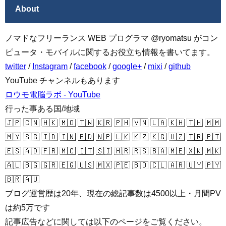
About
ノマドなフリーランス WEB プログラマ @ryomatsu がコン
ピュータ・モバイルに関するお役立ち情報を書いてます。
twitter
/
Instagram
/
facebook
/
google+
/
mixi
/
github
YouTube チャンネルもあります
ロウモ電脳ラボ - YouTube
行った事ある国/地域
🇯🇵 🇨🇳 🇭🇰 🇲🇴 🇹🇼 🇰🇷 🇵🇭 🇻🇳 🇱🇦 🇰🇭 🇹🇭 🇲🇲
🇲🇾 🇸🇬 🇮🇩 🇮🇳 🇧🇩 🇳🇵 🇱🇰 🇰🇿 🇰🇬 🇺🇿 🇹🇷 🇵🇹
🇪🇸 🇦🇩 🇫🇷 🇲🇨 🇮🇹 🇸🇮 🇭🇷 🇷🇸 🇧🇦 🇲🇪 🇽🇰 🇲🇰
🇦🇱 🇧🇬 🇬🇷 🇪🇬 🇺🇸 🇲🇽 🇵🇪 🇧🇴 🇨🇱 🇦🇷 🇺🇾 🇵🇾
🇧🇷 🇦🇺
ブログ運営歴は20年、現在の総記事数は4500以上・月間PV
は約5万です
記事広告などに関しては以下のページをご覧ください。