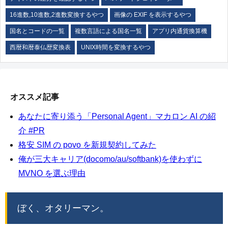
16進数,10進数,2進数変換するやつ
画像の EXIF を表示するやつ
国名とコードの一覧
複数言語による国名一覧
アプリ内通貨換算機
西暦和暦泰仏歴変換表
UNIX時間を変換するやつ
オススメ記事
あなたに寄り添う「Personal Agent」マカロン AI の紹
介 #PR
格安 SIM の povo を新規契約してみた
俺が三大キャリア(docomo/au/softbank)を使わずに
MVNO を選ぶ理由
ぼく、オタリーマン。