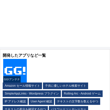
開発したアプリなど一覧
GG!アンテナ
Amazon セール情報サイト
子供に優しいホテル検索サイト
SimpleAppLinks - Wordpress プラグイン
Rolling Arc - Android ゲーム
IP アドレス確認
User Agent 確認
テキストの文字数を数えるやつ
テキストの差分を確認するやつ
パスワードジェネレーター