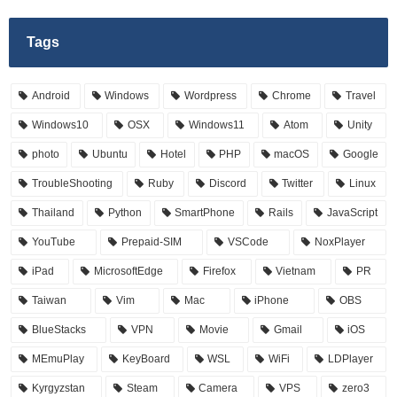
Tags
Android
Windows
Wordpress
Chrome
Travel
Windows10
OSX
Windows11
Atom
Unity
photo
Ubuntu
Hotel
PHP
macOS
Google
TroubleShooting
Ruby
Discord
Twitter
Linux
Thailand
Python
SmartPhone
Rails
JavaScript
YouTube
Prepaid-SIM
VSCode
NoxPlayer
iPad
MicrosoftEdge
Firefox
Vietnam
PR
Taiwan
Vim
Mac
iPhone
OBS
BlueStacks
VPN
Movie
Gmail
iOS
MEmuPlay
KeyBoard
WSL
WiFi
LDPlayer
Kyrgyzstan
Steam
Camera
VPS
zero3