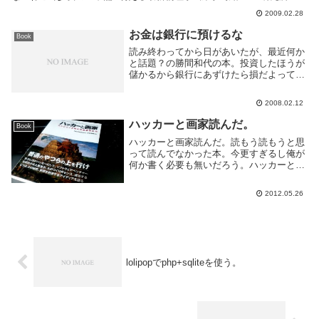
2009-02-07売り上げランキング : 114...
2009.02.28
お金は銀行に預けるな
Book
読み終わってから日があいたが、最近何か
と話題？の勝間和代の本。投資したほうが
儲かるから銀行にあずけたら損だよって
話。投資だけじゃなく保険や住宅ローン等
の解説もあり、お金の知識を身に着けるの
2008.02.12
に良いと思った。経済に関してはまるで無
頓着な俺でもわ...
ハッカーと画家読んだ。
Book
ハッカーと画家読んだ。読もう読もうと思
って読んでなかった本。今更すぎるし俺が
何か書く必要も無いだろう。ハッカーとあ
るが特に難しい話は出てこない。ハッカー
とはどのような人種であるか、IT業界やそ
2012.05.26
のベンチャーとは何か、これから何をすべ
きかを著者...
lolipopでphp+sqliteを使う。