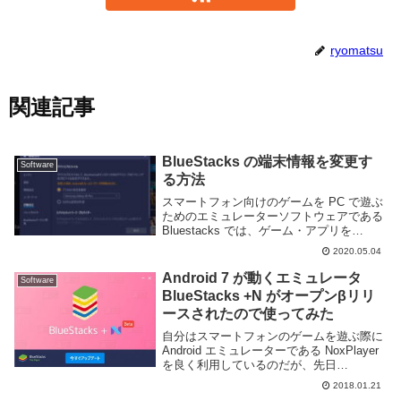
ryomatsu
関連記事
BlueStacks の端末情報を変更す
Software
る方法
スマートフォン向けのゲームを PC で遊ぶ
ためのエミュレーターソフトウェアである
Bluestacks では、ゲーム・アプリを
Google Play からインストールすることが
2020.05.04
できる。しかし、Google Play 上に公開さ
れている A...
Android 7 が動くエミュレータ
Software
BlueStacks +N がオープンβリリ
ースされたので使ってみた
自分はスマートフォンのゲームを遊ぶ際に
Android エミュレーターである NoxPlayer
を良く利用しているのだが、先日
BlueStacks の最新バージョンである
2018.01.21
BlueStacks +N のオープンβがリリースさ