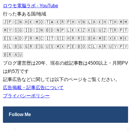
ロウモ電脳ラボ - YouTube
行った事ある国/地域
🇯🇵 🇨🇳 🇭🇰 🇲🇴 🇹🇼 🇰🇷 🇵🇭 🇻🇳 🇱🇦 🇰🇭 🇹🇭 🇲🇲
🇲🇾 🇸🇬 🇮🇩 🇮🇳 🇧🇩 🇳🇵 🇱🇰 🇰🇿 🇰🇬 🇺🇿 🇹🇷 🇵🇹
🇪🇸 🇦🇩 🇫🇷 🇲🇨 🇮🇹 🇸🇮 🇭🇷 🇷🇸 🇧🇦 🇲🇪 🇽🇰 🇲🇰
🇦🇱 🇧🇬 🇬🇷 🇪🇬 🇺🇸 🇲🇽 🇵🇪 🇧🇴 🇨🇱 🇦🇷 🇺🇾 🇵🇾
🇧🇷 🇦🇺
ブログ運営歴は20年、現在の総記事数は4500以上・月間PV
は約5万です
記事広告などに関しては以下のページをご覧ください。
広告掲載・記事広告について
プライバシーポリシー
Follow Me