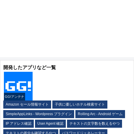
開発したアプリなど一覧
GG!アンテナ
Amazon セール情報サイト
子供に優しいホテル検索サイト
SimpleAppLinks - Wordpress プラグイン
Rolling Arc - Android ゲーム
IP アドレス確認
User Agent 確認
テキストの文字数を数えるやつ
テキストの差分を確認するやつ
パスワードジェネレーター