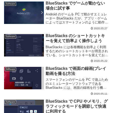
れたので試し...
BlueStacks でゲームが動かない
Software
場合に試す事
Android のゲームを PC で動かすエミュレ
ーター BlueStacks だが、アプリ・ゲーム
によってはスマートフォンのように動作し
ないことがある。このページでは MEmu
2020.05.27
Play でアプリ・ゲームが動かない場合に
試してみる事を列挙...
BlueStacks のショートカットキ
Software
ーを覚えて効率よく操作しよう
BlueStacks には各種機能を効率よく利用
するためのショートカットキーが用意され
ている。ショートカットキーを覚えておけ
ば利用したい機能を即座に呼び出す事がで
2020.05.22
きる。このページでは BlueStacks で利用
可能なショートカットキーをま...
BlueStacks で画面の録画(プレイ
Software
動画を撮る)方法
スマートフォンのゲームを PC で遊ぶため
のエミュレーターソフトウェアである
BlueStacks には、画面の録画を行う機能
も用意されている。ゲームの様子を動画に
2020.05.11
撮れば SNS や YouTube などへ共有するこ
とができる。このページで...
BlueStacks で CPU やメモリ、グ
Software
ラフィックモードを調節して快適
に利用する