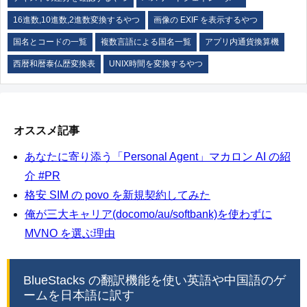
16進数,10進数,2進数変換するやつ
画像の EXIF を表示するやつ
国名とコードの一覧
複数言語による国名一覧
アプリ内通貨換算機
西暦和暦泰仏歴変換表
UNIX時間を変換するやつ
オススメ記事
あなたに寄り添う「Personal Agent」マカロン AI の紹
介 #PR
格安 SIM の povo を新規契約してみた
俺が三大キャリア(docomo/au/softbank)を使わずに
MVNO を選ぶ理由
BlueStacks の翻訳機能を使い英語や中国語のゲ
ームを日本語に訳す