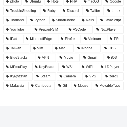
photo
Ubuntu
Hotel
PHP
macOS
Google
TroubleShooting
Ruby
Discord
Twitter
Linux
Thailand
Python
SmartPhone
Rails
JavaScript
YouTube
Prepaid-SIM
VSCode
NoxPlayer
iPad
MicrosoftEdge
Firefox
Vietnam
PR
Taiwan
Vim
Mac
iPhone
OBS
BlueStacks
VPN
Movie
Gmail
iOS
MEmuPlay
KeyBoard
WSL
WiFi
LDPlayer
Kyrgyzstan
Steam
Camera
VPS
zero3
Malaysia
Cambodia
Git
Mouse
MovableType