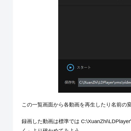
この一覧画面から各動画を再生したり名前の
録画した動画は標準では C:\XuanZhi\LDPla
く」より確かめてみよう。