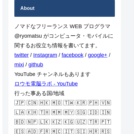
About
ノマドなフリーランス WEB プログラマ
@ryomatsu がコンピュータ・モバイルに
関するお役立ち情報を書いてます。
twitter
/
Instagram
/
facebook
/
google+
/
mixi
/
github
YouTube チャンネルもあります
ロウモ電脳ラボ - YouTube
行った事ある国/地域
🇯🇵 🇨🇳 🇭🇰 🇲🇴 🇹🇼 🇰🇷 🇵🇭 🇻🇳
🇱🇦 🇰🇭 🇹🇭 🇲🇲 🇲🇾 🇸🇬 🇮🇩 🇮🇳
🇧🇩 🇳🇵 🇱🇰 🇰🇿 🇰🇬 🇺🇿 🇹🇷 🇵🇹
🇪🇸 🇦🇩 🇫🇷 🇲🇨 🇮🇹 🇸🇮 🇭🇷 🇷🇸