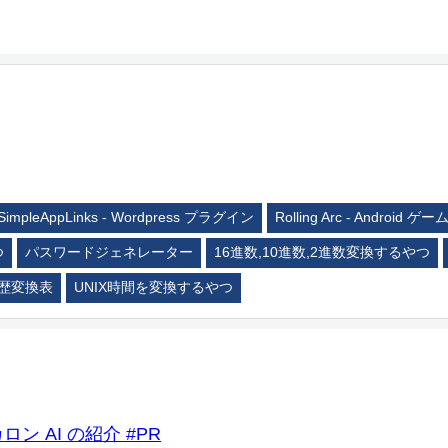
SimpleAppLinks - Wordpress プラグイン
Rolling Arc - Android ゲー
つ
パスワードジェネレーター
16進数,10進数,2進数変換するやつ
歴変換表
UNIX時間を変換するやつ
ロン AI の紹介 #PR