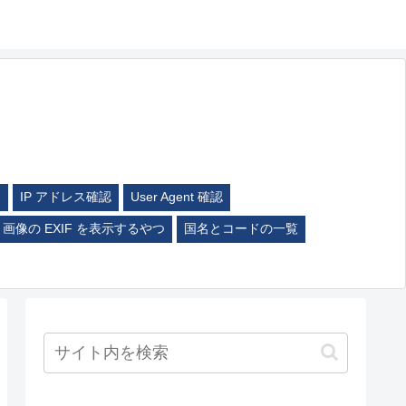
ム
IP アドレス確認
User Agent 確認
画像の EXIF を表示するやつ
国名とコードの一覧