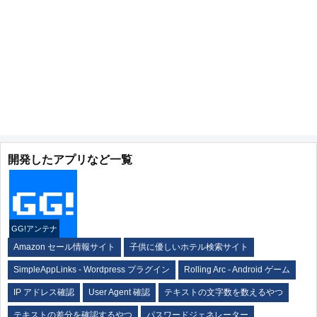
開発したアプリなど一覧
GG!アンテナ
Amazon セール情報サイト
子供に優しいホテル検索サイト
SimpleAppLinks - Wordpress プラグイン
Rolling Arc - Android ゲーム
IP アドレス確認
User Agent 確認
テキストの文字数を数えるやつ
テキストの差分を確認するやつ
パスワードジェネレーター