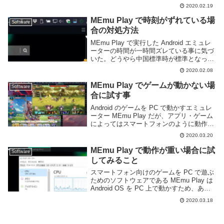
ト機能が用意されている。この機能を利用
2020.02.19
すれば仮想マシンのバックアップを取った
り、買い替えなどで他のパソコンに...
MEmu Play で時刻がずれている場
Software
合の対処方法
MEmu Play で実行した Android エミュレ
ーターの時間が一時間ズレている事に気づ
いた。どうやら中国標準時が標準となって
いるらしく、そのせいで日本時間から一時
2020.02.08
間遅れているようだ。Android にはタイム
ゾーンを自動的に変更する...
MEmu Play でゲームが動かない場
Software
合に試す事
Android のゲームを PC で動かすエミュレ
ーター MEmu Play だが、アプリ・ゲーム
によってはスマートフォンのように動作し
ないことがある。このページでは MEmu
2020.03.20
Play でアプリ・ゲームが動かない場合に
試してみる事を列挙し...
MEmu Play で動作が重い場合に試
Software
してみること
スマートフォン向けのゲームを PC で遊ぶ
ためのソフトウェアである MEmu Play は
Android OS を PC 上で動かすため、ある
程度の性能を要求する。また、その設定や
2020.03.18
遊ぶゲームによっては動作が重く感じる場
合もあると思う。この...