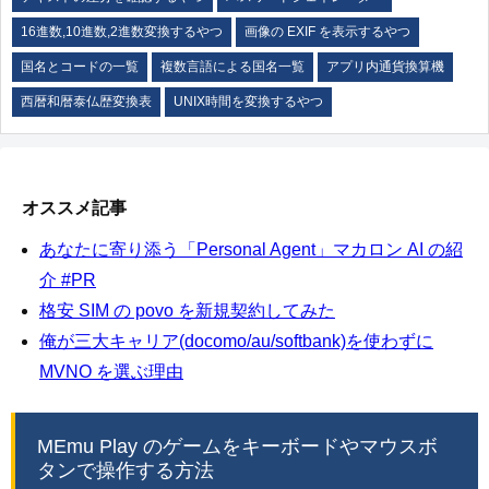
16進数,10進数,2進数変換するやつ
画像の EXIF を表示するやつ
国名とコードの一覧
複数言語による国名一覧
アプリ内通貨換算機
西暦和暦泰仏歴変換表
UNIX時間を変換するやつ
オススメ記事
あなたに寄り添う「Personal Agent」マカロン AI の紹
介 #PR
格安 SIM の povo を新規契約してみた
俺が三大キャリア(docomo/au/softbank)を使わずに
MVNO を選ぶ理由
MEmu Play のゲームをキーボードやマウスボ
タンで操作する方法