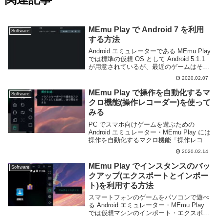
MEmu Play で Android 7 を利用
Software
する方法
Android エミュレーターである MEmu Play
では標準の仮想 OS として Android 5.1.1
が用意されているが、最近のゲームはそれ
より新しい Android を要求するものも多
2020.02.07
く、ゲームが動作しないことがある。そう
い...
MEmu Play で操作を自動化するマ
Software
クロ機能(操作レコーダー)を使って
みる
PC でスマホ向けゲームを遊ぶための
Android エミュレーター・MEmu Play には
操作を自動化するマクロ機能「操作レコー
ダー」が備わっている。繰り返し何度も行
2020.02.14
う必要のある操作に対してかなり有効な機
能だ。このページでは操作レコーダ...
MEmu Play でインスタンスのバッ
Software
クアップ(エクスポートとインポー
ト)を利用する方法
スマートフォンのゲームをパソコンで遊べ
る Android エミュレーター・MEmu Play
では仮想マシンのインポート・エクスポー