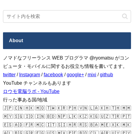
About
ノマドなフリーランス WEB プログラマ @ryomatsu がコン
ピュータ・モバイルに関するお役立ち情報を書いてます。
twitter
/
Instagram
/
facebook
/
google+
/
mixi
/
github
YouTube チャンネルもあります
ロウモ電脳ラボ - YouTube
行った事ある国/地域
🇯🇵 🇨🇳 🇭🇰 🇲🇴 🇹🇼 🇰🇷 🇵🇭 🇻🇳 🇱🇦 🇰🇭 🇹🇭 🇲🇲
🇲🇾 🇸🇬 🇮🇩 🇮🇳 🇧🇩 🇳🇵 🇱🇰 🇰🇿 🇰🇬 🇺🇿 🇹🇷 🇵🇹
🇪🇸 🇦🇩 🇫🇷 🇲🇨 🇮🇹 🇸🇮 🇭🇷 🇷🇸 🇧🇦 🇲🇪 🇽🇰 🇲🇰
🇦🇱 🇧🇬 🇬🇷 🇪🇬 🇺🇸 🇲🇽 🇵🇪 🇧🇴 🇨🇱 🇦🇷 🇺🇾 🇵🇾