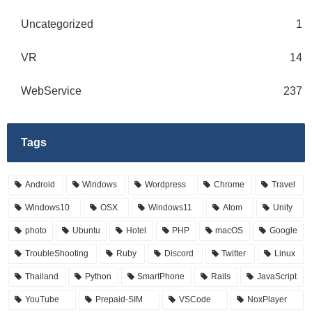
Uncategorized
1
VR
14
WebService
237
Tags
Android
Windows
Wordpress
Chrome
Travel
Windows10
OSX
Windows11
Atom
Unity
photo
Ubuntu
Hotel
PHP
macOS
Google
TroubleShooting
Ruby
Discord
Twitter
Linux
Thailand
Python
SmartPhone
Rails
JavaScript
YouTube
Prepaid-SIM
VSCode
NoxPlayer