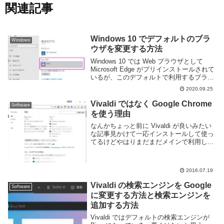
関連記事
Windows 10 でデフォルトのブラ
Windows
ウザを変更する方法
Windows 10 では Web ブラウザとして
Microsoft Edge がプリインストールされて
いるが、このデフォルトで利用するブラウ
ザはGoogle Chrome や Firefox 等、ユーザ
2020.09.25
ーが自由に変更する事ができる。自分...
Vivaldi ではなく Google Chrome
Software
を使う理由
なんかちょっと前に Vivaldi が良いみたい
な記事見かけて一応インストールして使っ
てるけどやはりまだまだメインで利用して
いる Google Chrome にはかなわないなと
感じたので Google Chrome の一体どこが
優れているの...
2016.07.19
Vivaldi の検索エンジンを Google
Software
に変更する方法と検索エンジンを
追加する方法
Vivaldi ではデフォルトの検索エンジンが