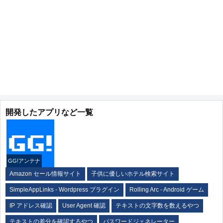
開発したアプリなど一覧
GG!アンテナ
Amazon セール情報サイト
子供に優しいホテル検索サイト
SimpleAppLinks - Wordpress プラグイン
Rolling Arc - Android ゲーム
IP アドレス確認
User Agent 確認
テキストの文字数を数えるやつ
テキストの差分を確認するやつ
パスワードジェネレーター