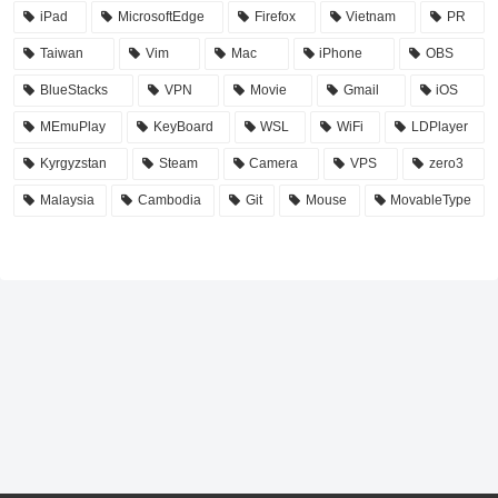
iPad
MicrosoftEdge
Firefox
Vietnam
PR
Taiwan
Vim
Mac
iPhone
OBS
BlueStacks
VPN
Movie
Gmail
iOS
MEmuPlay
KeyBoard
WSL
WiFi
LDPlayer
Kyrgyzstan
Steam
Camera
VPS
zero3
Malaysia
Cambodia
Git
Mouse
MovableType