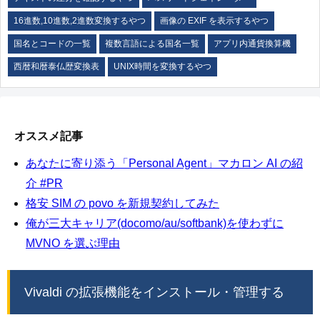
16進数,10進数,2進数変換するやつ
画像の EXIF を表示するやつ
国名とコードの一覧
複数言語による国名一覧
アプリ内通貨換算機
西暦和暦泰仏歴変換表
UNIX時間を変換するやつ
オススメ記事
あなたに寄り添う「Personal Agent」マカロン AI の紹
介 #PR
格安 SIM の povo を新規契約してみた
俺が三大キャリア(docomo/au/softbank)を使わずに
MVNO を選ぶ理由
Vivaldi の拡張機能をインストール・管理する