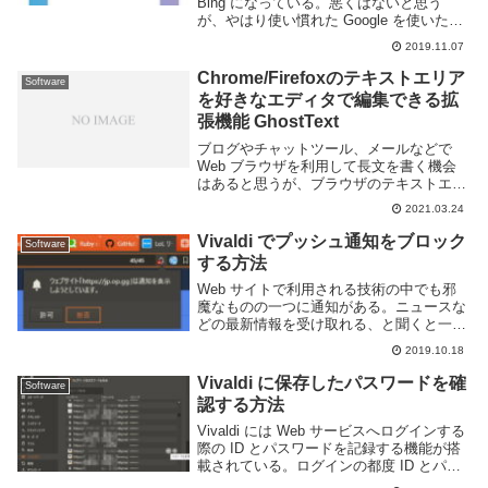
Bing になっている。悪くはないと思う
が、やはり使い慣れた Google を使いたい
ものだ。Vivaldi の検索エンジンを変更す
2019.11.07
るには「ツール」の「設定」より「検索」
を開こう。画面の下半分...
Chrome/Firefoxのテキストエリア
Software
を好きなエディタで編集できる拡
張機能 GhostText
ブログやチャットツール、メールなどで
Web ブラウザを利用して長文を書く機会
はあると思うが、ブラウザのテキストエリ
アではショートカットキーが殆ど使えずシ
2021.03.24
ンタックスハイライトも無いなど、文章を
書くのは不便だと感じたことは無いだろう
Vivaldi でプッシュ通知をブロック
Software
か。自分も...
する方法
Web サイトで利用される技術の中でも邪
魔なものの一つに通知がある。ニュースな
どの最新情報を受け取れる、と聞くと一見
便利に見えるが Web サイトは見たいとき
2019.10.18
に見れるのが利点なのでそんなものは不要
だ。作業中などに通知が出てくると邪魔で
Vivaldi に保存したパスワードを確
Software
しかな...
認する方法
Vivaldi には Web サービスへログインする
際の ID とパスワードを記録する機能が搭
載されている。ログインの都度 ID とパス
ワードを入力する手間が省ける便利機能で