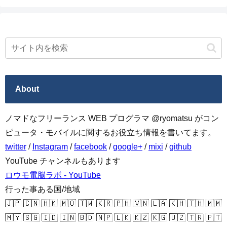
About
ノマドなフリーランス WEB プログラマ @ryomatsu がコン
ピュータ・モバイルに関するお役立ち情報を書いてます。
twitter
/
Instagram
/
facebook
/
google+
/
mixi
/
github
YouTube チャンネルもあります
ロウモ電脳ラボ - YouTube
行った事ある国/地域
🇯🇵 🇨🇳 🇭🇰 🇲🇴 🇹🇼 🇰🇷 🇵🇭 🇻🇳 🇱🇦 🇰🇭 🇹🇭 🇲🇲
🇲🇾 🇸🇬 🇮🇩 🇮🇳 🇧🇩 🇳🇵 🇱🇰 🇰🇿 🇰🇬 🇺🇿 🇹🇷 🇵🇹