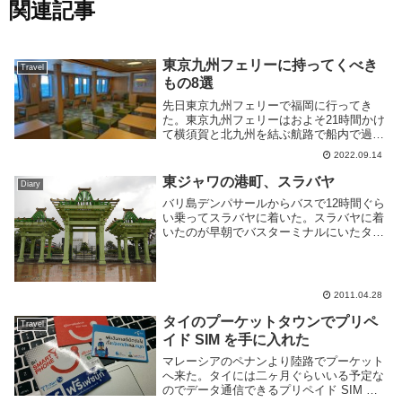
関連記事
東京九州フェリーに持ってくべき
Travel
もの8選
先日東京九州フェリーで福岡に行ってき
た。東京九州フェリーはおよそ21時間かけ
て横須賀と北九州を結ぶ航路で船内で過ご
す時間が長い。そのため快適に過ごすには
2022.09.14
事前の準備が大事だ。このページでは東京
九州フェリー乗船の際に準備しておくとよ
東ジャワの港町、スラバヤ
Diary
いものをいく...
バリ島デンパサールからバスで12時間ぐら
い乗ってスラバヤに着いた。スラバヤに着
いたのが早朝でバスターミナルにいたタク
シーのおっちゃんに安い宿に連れてってく
れと言ってタクシーに乗ったら一泊8000円
ぐらいする高級ホテルにつれてかれ
た。。。モア...
2011.04.28
タイのプーケットタウンでプリペ
Travel
イド SIM を手に入れた
マレーシアのペナンより陸路でプーケット
へ来た。タイには二ヶ月ぐらいいる予定な
のでデータ通信できるプリペイド SIM を