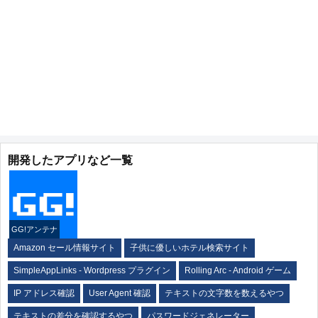
開発したアプリなど一覧
GG!アンテナ
Amazon セール情報サイト
子供に優しいホテル検索サイト
SimpleAppLinks - Wordpress プラグイン
Rolling Arc - Android ゲーム
IP アドレス確認
User Agent 確認
テキストの文字数を数えるやつ
テキストの差分を確認するやつ
パスワードジェネレーター