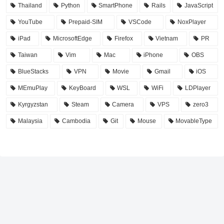
Thailand
Python
SmartPhone
Rails
JavaScript
YouTube
Prepaid-SIM
VSCode
NoxPlayer
iPad
MicrosoftEdge
Firefox
Vietnam
PR
Taiwan
Vim
Mac
iPhone
OBS
BlueStacks
VPN
Movie
Gmail
iOS
MEmuPlay
KeyBoard
WSL
WiFi
LDPlayer
Kyrgyzstan
Steam
Camera
VPS
zero3
Malaysia
Cambodia
Git
Mouse
MovableType