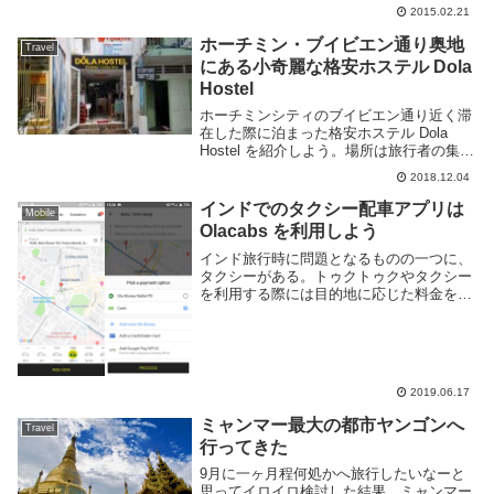
購入した。タイの携帯キャリア主要キャリ
2015.02.21
アは大きい順に AIS, dtac, True Move の3
つでビッグスリーと呼ば...
ホーチミン・ブイビエン通り奥地
Travel
にある小奇麗な格安ホステル Dola
Hostel
ホーチミンシティのブイビエン通り近く滞
在した際に泊まった格安ホステル Dola
Hostel を紹介しよう。場所は旅行者の集ま
る賑やかなブイビエン通りから一本入った
2018.12.04
路地裏にある。ちょっと場所がわかりにく
い。このあたりの道を一本入った曲がり
インドでのタクシー配車アプリは
Mobile
く...
Olacabs を利用しよう
インド旅行時に問題となるものの一つに、
タクシーがある。トゥクトゥクやタクシー
を利用する際には目的地に応じた料金を交
渉する必要があり、特に旅行者であれば相
場以上の値段を吹っ掛けられる事も多い。
中には良いドライバーもいるが、交渉事が
面倒なのであ...
2019.06.17
ミャンマー最大の都市ヤンゴンへ
Travel
行ってきた
9月に一ヶ月程何処かへ旅行したいなーと
思ってイロイロ検討した結果、ミャンマー