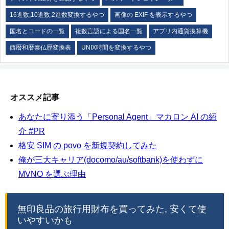
16進数,10進数,2進数変換するやつ
画像の EXIF を表示するやつ
国名とコードの一覧
複数言語による国名一覧
アプリ内通貨換算機
西暦和暦泰仏歴変換表
UNIX時間を変換するやつ
オススメ記事
あなたに寄り添う「Personal Agent」マカロン AI の紹
介 #PR
格安 SIM の povo を新規契約してみた
俺が三大キャリア(docomo/au/softbank)を使わずに
MVNO を選ぶ理由
無印良品の旅行用財布を買ってみた, 安くて使
いやすいかも