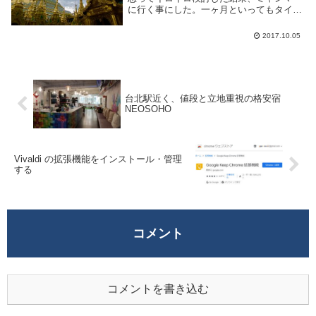
に行く事にした。一ヶ月といってもタイに
合計10日、ミャンマーに15日なので海外に
居る期間は一ヶ月弱という感じ。ヤンゴン
2017.10.05
とはヤンゴンはミャンマーの首都だった都
市だ。首...
台北駅近く、値段と立地重視の格安宿
NEOSOHO
Vivaldi の拡張機能をインストール・管理
する
コメント
コメントを書き込む