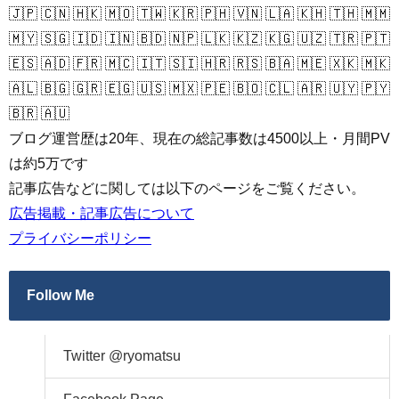
🇯🇵 🇨🇳 🇭🇰 🇲🇴 🇹🇼 🇰🇷 🇵🇭 🇻🇳 🇱🇦 🇰🇭 🇹🇭 🇲🇲
🇲🇾 🇸🇬 🇮🇩 🇮🇳 🇧🇩 🇳🇵 🇱🇰 🇰🇿 🇰🇬 🇺🇿 🇹🇷 🇵🇹
🇪🇸 🇦🇩 🇫🇷 🇲🇨 🇮🇹 🇸🇮 🇭🇷 🇷🇸 🇧🇦 🇲🇪 🇽🇰 🇲🇰
🇦🇱 🇧🇬 🇬🇷 🇪🇬 🇺🇸 🇲🇽 🇵🇪 🇧🇴 🇨🇱 🇦🇷 🇺🇾 🇵🇾
🇧🇷 🇦🇺
ブログ運営歴は20年、現在の総記事数は4500以上・月間PV
は約5万です
記事広告などに関しては以下のページをご覧ください。
広告掲載・記事広告について
プライバシーポリシー
Follow Me
Twitter @ryomatsu