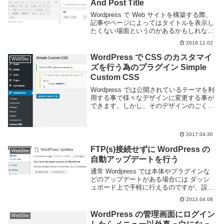
And Post Title
Wordpress で Web サイトを構築する際、
記事やページによってはタイトルを表示し
たくない場面というのがあるかもしれな
い。とくにブログ形式でないページであれ
2018.11.02
ばタイトルが不要な事もある。Wordpress
の記事やページのタイトルを表...
WordPress で CSS のカスタマイ
WebSite
ズを行う為のプラグイン Simple
Custom CSS
Wordpress では公開されているテーマを利
用する事で様々なデザインに変更する事が
できます。しかし、そのデザインのごく一
部を変更したい、となると少々面倒な事に
なります。テーマ内のファイルを直接変更
するとアップデートに対応できず、かとい
2017.04.30
っ...
FTP(s)接続せずに WordPress の
WebSite
自動アップデートを行う
通常 Wordpress では本体やプラグインな
どのアップデートがある場合には ダッシ
ュボード上で手軽に行えるのですが、設定
などによりそれができない時があります。
2013.04.08
自動アップデートでは、サーバ上で直接行
う方法、ftpなどの通信を利用した方法が...
WordPress の管理画面にログイン
WebSite