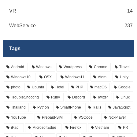
VR
14
WebService
237
Tags
Android
Windows
Wordpress
Chrome
Travel
Windows10
OSX
Windows11
Atom
Unity
photo
Ubuntu
Hotel
PHP
macOS
Google
TroubleShooting
Ruby
Discord
Twitter
Linux
Thailand
Python
SmartPhone
Rails
JavaScript
YouTube
Prepaid-SIM
VSCode
NoxPlayer
iPad
MicrosoftEdge
Firefox
Vietnam
PR