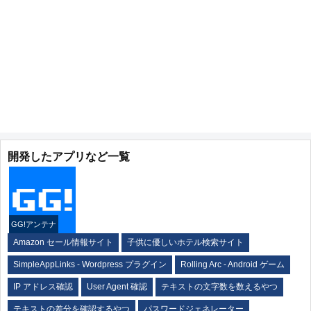
開発したアプリなど一覧
GG!アンテナ
Amazon セール情報サイト
子供に優しいホテル検索サイト
SimpleAppLinks - Wordpress プラグイン
Rolling Arc - Android ゲーム
IP アドレス確認
User Agent 確認
テキストの文字数を数えるやつ
テキストの差分を確認するやつ
パスワードジェネレーター