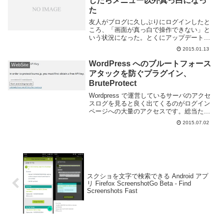
したらメニュー以外真っ白になっ
た
友人がブログに久しぶりにログインしたと
ころ、「画面が真っ白で操作できない」と
いう状況になった。とくにアップデートな
どしてないしクラックでもされたか？と思
2015.01.13
ったがログを見てもそのような形跡は無さ
そうだ。Apache のエラーログを見ると以
WordPress へのブルートフォース
WebSite
下のエ...
アタックを防ぐプラグイン、
BruteProtect
Wordpress で運営しているサーバのアクセ
スログを見ると良く出てくるのがログイン
ページへの大量のアクセスです。総当たり
攻撃によってログインを行おうとしている
2015.07.02
のでしょう。簡単なパスワードを使わない
事はもちろん、二段階認証や Captch...
スクショを文字で検索できる Android アプ
リ Firefox ScreenshotGo Beta - Find
Screenshots Fast