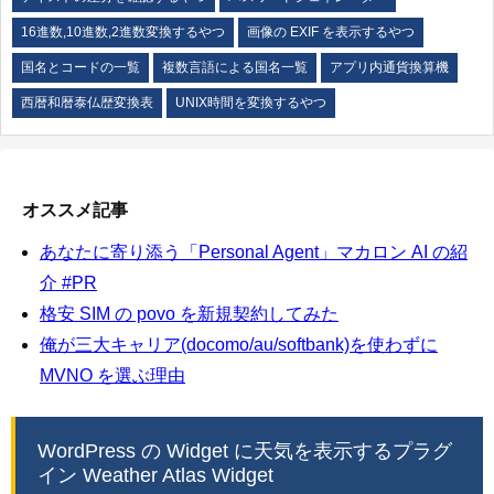
16進数,10進数,2進数変換するやつ
画像の EXIF を表示するやつ
国名とコードの一覧
複数言語による国名一覧
アプリ内通貨換算機
西暦和暦泰仏歴変換表
UNIX時間を変換するやつ
オススメ記事
あなたに寄り添う「Personal Agent」マカロン AI の紹
介 #PR
格安 SIM の povo を新規契約してみた
俺が三大キャリア(docomo/au/softbank)を使わずに
MVNO を選ぶ理由
WordPress の Widget に天気を表示するプラグ
イン Weather Atlas Widget