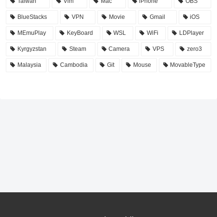
Taiwan
Vim
Mac
iPhone
OBS
BlueStacks
VPN
Movie
Gmail
iOS
MEmuPlay
KeyBoard
WSL
WiFi
LDPlayer
Kyrgyzstan
Steam
Camera
VPS
zero3
Malaysia
Cambodia
Git
Mouse
MovableType