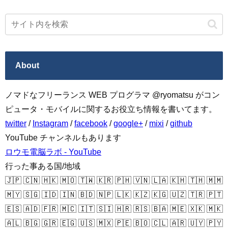
About
ノマドなフリーランス WEB プログラマ @ryomatsu がコン
ピュータ・モバイルに関するお役立ち情報を書いてます。
twitter
/
Instagram
/
facebook
/
google+
/
mixi
/
github
YouTube チャンネルもあります
ロウモ電脳ラボ - YouTube
行った事ある国/地域
🇯🇵 🇨🇳 🇭🇰 🇲🇴 🇹🇼 🇰🇷 🇵🇭 🇻🇳 🇱🇦 🇰🇭 🇹🇭 🇲🇲
🇲🇾 🇸🇬 🇮🇩 🇮🇳 🇧🇩 🇳🇵 🇱🇰 🇰🇿 🇰🇬 🇺🇿 🇹🇷 🇵🇹
🇪🇸 🇦🇩 🇫🇷 🇲🇨 🇮🇹 🇸🇮 🇭🇷 🇷🇸 🇧🇦 🇲🇪 🇽🇰 🇲🇰
🇦🇱 🇧🇬 🇬🇷 🇪🇬 🇺🇸 🇲🇽 🇵🇪 🇧🇴 🇨🇱 🇦🇷 🇺🇾 🇵🇾