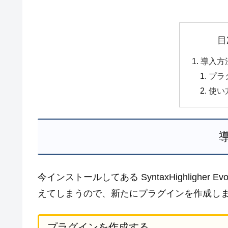
目
導入方
プラ
使い
今インストールしてある SyntaxHighlighe
えてしまうので、新たにプラグインを作成し
プラグインを作成する