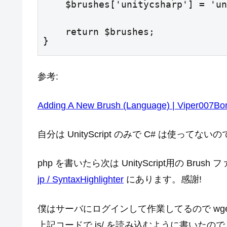
    $brushes['unitycsharp'] = '
    return $brushes;

}
参考:
Adding A New Brush (Language) | Viper007B
自分は UnityScript のみで C# は使っ
php を書いたら次は UnityScript用の Bru
jp / SyntaxHighlighter
にあります。感謝!
僕はサーバにログインして作業してるので wge
上記コードで js/ を読み込むように書いたの