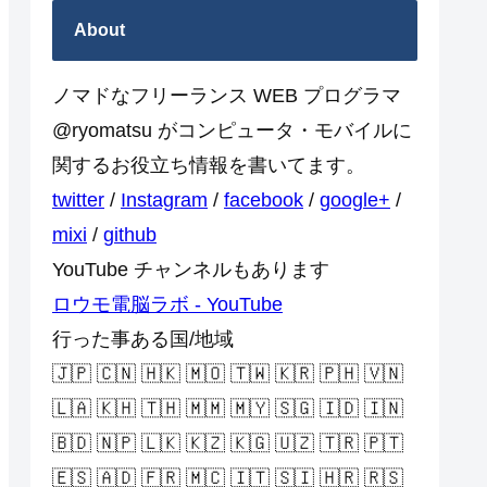
About
ノマドなフリーランス WEB プログラマ
@ryomatsu がコンピュータ・モバイルに
関するお役立ち情報を書いてます。
twitter
/
Instagram
/
facebook
/
google+
/
mixi
/
github
YouTube チャンネルもあります
ロウモ電脳ラボ - YouTube
行った事ある国/地域
🇯🇵 🇨🇳 🇭🇰 🇲🇴 🇹🇼 🇰🇷 🇵🇭 🇻🇳
🇱🇦 🇰🇭 🇹🇭 🇲🇲 🇲🇾 🇸🇬 🇮🇩 🇮🇳
🇧🇩 🇳🇵 🇱🇰 🇰🇿 🇰🇬 🇺🇿 🇹🇷 🇵🇹
🇪🇸 🇦🇩 🇫🇷 🇲🇨 🇮🇹 🇸🇮 🇭🇷 🇷🇸