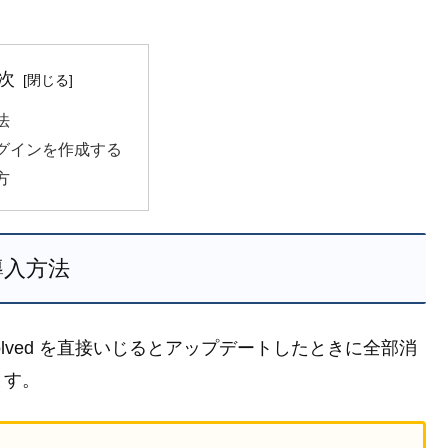
次
法
グインを作成する
方
導入方法
r Evolved を直接いじるとアップデートしたときに全部消
ます。