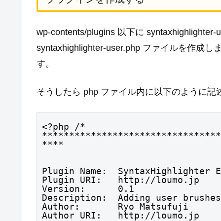
wp-contents/plugins 以下に syntaxhigh
syntaxhighlighter-user.php 
す。
そうしたら php ファイル内に以下のように記
<?php /*

*********************************
****
Plugin Name:  SyntaxHighlighter E
Plugin URI:   http://loumo.jp

Version:      0.1

Description:  Adding user brushes
Author:       Ryo Matsufuji

Author URI:   http://loumo.jp