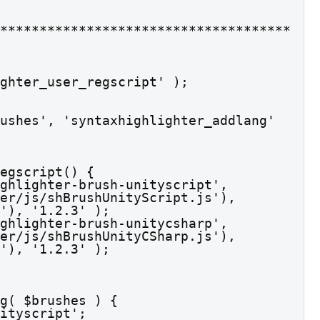
*************************************
ghter_user_regscript' );
ushes', 'syntaxhighlighter_addlang' 
egscript() {

s/shBrushUnityScript.js'),        
'), '1.2.3' );

s/shBrushUnityCSharp.js'),        
'), '1.2.3' );

g( $brushes ) {
