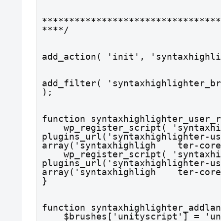
*********************************
****/
add_action( 'init', 'syntaxhighli
add_filter( 'syntaxhighlighter_br
);
function syntaxhighlighter_user_r
    wp_register_script( 'syntaxhighlighter-brush-unityscript', 
plugins_url('syntaxhighlighter-user/j
array('syntaxhighligh    ter-core
    wp_register_script( 'syntaxhighlighter-brush-unitycsharp', 
plugins_url('syntaxhighlighter-user/j
array('syntaxhighligh    ter-core
}
function syntaxhighlighter_addlan
    $brushes['unityscript'] = 'unityscript';
