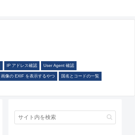
ム
IP アドレス確認
User Agent 確認
画像の EXIF を表示するやつ
国名とコードの一覧