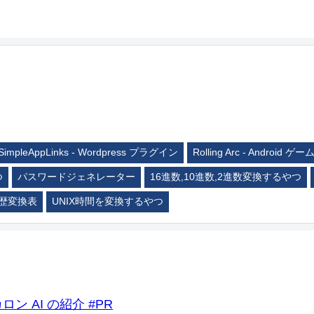
SimpleAppLinks - Wordpress プラグイン
Rolling Arc - Android ゲー
つ
パスワードジェネレーター
16進数,10進数,2進数変換するやつ
歴変換表
UNIX時間を変換するやつ
ロン AI の紹介 #PR