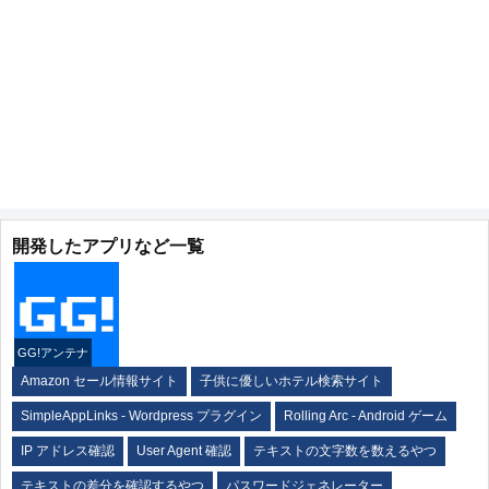
開発したアプリなど一覧
GG!アンテナ
Amazon セール情報サイト
子供に優しいホテル検索サイト
SimpleAppLinks - Wordpress プラグイン
Rolling Arc - Android ゲーム
IP アドレス確認
User Agent 確認
テキストの文字数を数えるやつ
テキストの差分を確認するやつ
パスワードジェネレーター