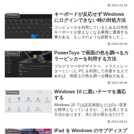
信してくるようになっている。しかし基本
2022.04.19
的には通知というのは邪魔なものだ。仕事
中やゲームに集中しているときに通知が来
キーボードが反応せず Windows
Windows
ると気が散っ...
にログインできない時の対処方法
コンピュータを利用しているとある日突然
キーボードが使えなくなる事態に遭遇する
事がある。もしそのような経験をしたこと
なくても、今後発生する可能性があるかも
2020.06.09
しれない。キーボードが利用できない原因
にはいくつかあり対処方法も様々あるが、
PowerToys で画面の色を調べるカ
Windows
場合によって...
ラーピッカーを利用する方法
プログラマーやデザイナー、イラストレー
ターといった PC を利用して作業する人で
あれば、画面上の色を調べる機会があると
思う。画面上の色を取得する機能をカラー
2022.09.06
ピッカーと呼ぶが、Windows 標準にはそ
の機能は含まれておらず、何らかのソフト
Windows 10 に黒いテーマを適応
Windows
ウ...
する
Windows 10 では設定画面などは白い背景
が標準となっていますが、これを黒くする
方法があります。見た目が変わるだけでと
くにメリットは無いですが黒いとカッコ良
2015.09.01
いですね。これとかが黒くなります。レジ
ストリをいじるので変更の際には気をつけ
iPad を Windows のサブディスプ
Software
て...