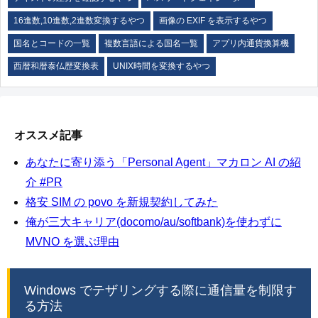
16進数,10進数,2進数変換するやつ
画像の EXIF を表示するやつ
国名とコードの一覧
複数言語による国名一覧
アプリ内通貨換算機
西暦和暦泰仏歴変換表
UNIX時間を変換するやつ
オススメ記事
あなたに寄り添う「Personal Agent」マカロン AI の紹
介 #PR
格安 SIM の povo を新規契約してみた
俺が三大キャリア(docomo/au/softbank)を使わずに
MVNO を選ぶ理由
Windows でテザリングする際に通信量を制限す
る方法