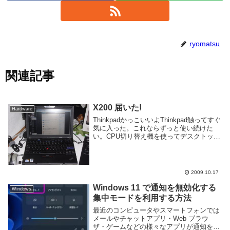
ryomatsu
関連記事
X200 届いた!
Hardware
ThinkpadかっこいいよThinkpad触ってすぐ
気に入った。これならずっと使い続けた
い。CPU切り替え機を使ってデスクトップ
側のモニタと切り替え可能にした。デュア
ルディスプレイ最高です。TravelKeyboard
と並べてみた。大き...
2009.10.17
Windows 11 で通知を無効化する
Windows
集中モードを利用する方法
最近のコンピュータやスマートフォンでは
メールやチャットアプリ・Web ブラウ
ザ・ゲームなどの様々なアプリが通知を送