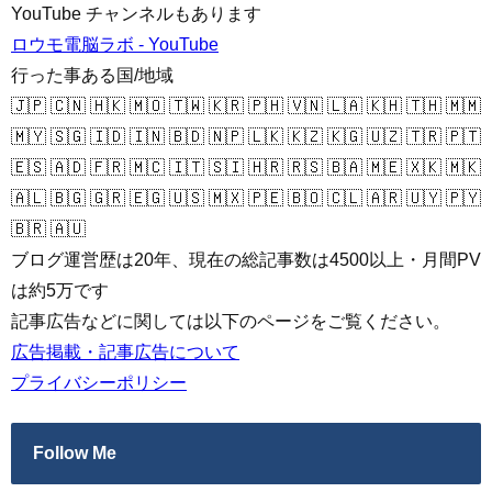
YouTube チャンネルもあります
ロウモ電脳ラボ - YouTube
行った事ある国/地域
🇯🇵 🇨🇳 🇭🇰 🇲🇴 🇹🇼 🇰🇷 🇵🇭 🇻🇳 🇱🇦 🇰🇭 🇹🇭 🇲🇲
🇲🇾 🇸🇬 🇮🇩 🇮🇳 🇧🇩 🇳🇵 🇱🇰 🇰🇿 🇰🇬 🇺🇿 🇹🇷 🇵🇹
🇪🇸 🇦🇩 🇫🇷 🇲🇨 🇮🇹 🇸🇮 🇭🇷 🇷🇸 🇧🇦 🇲🇪 🇽🇰 🇲🇰
🇦🇱 🇧🇬 🇬🇷 🇪🇬 🇺🇸 🇲🇽 🇵🇪 🇧🇴 🇨🇱 🇦🇷 🇺🇾 🇵🇾
🇧🇷 🇦🇺
ブログ運営歴は20年、現在の総記事数は4500以上・月間PV
は約5万です
記事広告などに関しては以下のページをご覧ください。
広告掲載・記事広告について
プライバシーポリシー
Follow Me