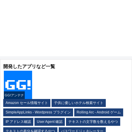
開発したアプリなど一覧
GG!アンテナ
Amazon セール情報サイト
子供に優しいホテル検索サイト
SimpleAppLinks - Wordpress プラグイン
Rolling Arc - Android ゲーム
IP アドレス確認
User Agent 確認
テキストの文字数を数えるやつ
テキストの差分を確認するやつ
パスワードジェネレーター