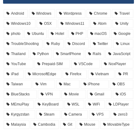
Android
Windows
Wordpress
Chrome
Travel
Windows10
OSX
Windows11
Atom
Unity
photo
Ubuntu
Hotel
PHP
macOS
Google
TroubleShooting
Ruby
Discord
Twitter
Linux
Thailand
Python
SmartPhone
Rails
JavaScript
YouTube
Prepaid-SIM
VSCode
NoxPlayer
iPad
MicrosoftEdge
Firefox
Vietnam
PR
Taiwan
Vim
Mac
iPhone
OBS
BlueStacks
VPN
Movie
Gmail
iOS
MEmuPlay
KeyBoard
WSL
WiFi
LDPlayer
Kyrgyzstan
Steam
Camera
VPS
zero3
Malaysia
Cambodia
Git
Mouse
MovableType