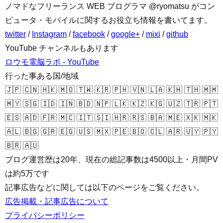
ノマドなフリーランス WEB プログラマ @ryomatsu がコン
ピュータ・モバイルに関するお役立ち情報を書いてます。
twitter
/
Instagram
/
facebook
/
google+
/
mixi
/
github
YouTube チャンネルもあります
ロウモ電脳ラボ - YouTube
行った事ある国/地域
🇯🇵 🇨🇳 🇭🇰 🇲🇴 🇹🇼 🇰🇷 🇵🇭 🇻🇳 🇱🇦 🇰🇭 🇹🇭 🇲🇲
🇲🇾 🇸🇬 🇮🇩 🇮🇳 🇧🇩 🇳🇵 🇱🇰 🇰🇿 🇰🇬 🇺🇿 🇹🇷 🇵🇹
🇪🇸 🇦🇩 🇫🇷 🇲🇨 🇮🇹 🇸🇮 🇭🇷 🇷🇸 🇧🇦 🇲🇪 🇽🇰 🇲🇰
🇦🇱 🇧🇬 🇬🇷 🇪🇬 🇺🇸 🇲🇽 🇵🇪 🇧🇴 🇨🇱 🇦🇷 🇺🇾 🇵🇾
🇧🇷 🇦🇺
ブログ運営歴は20年、現在の総記事数は4500以上・月間PV
は約5万です
記事広告などに関しては以下のページをご覧ください。
広告掲載・記事広告について
プライバシーポリシー