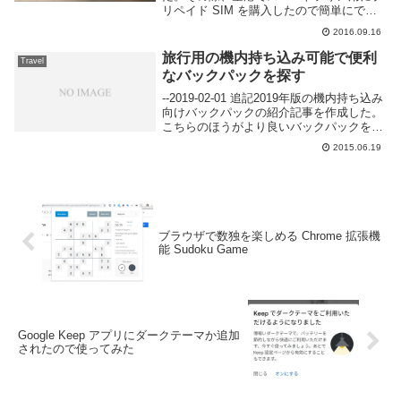
リペイド SIM を購入したので簡単にでは
あるがメモしておこう。空港で購入できる
2016.09.16
プリペイド SIM カード自分が利用したサ
ビハ・ギョクチェン国際空港では到着ゲー
旅行用の機内持ち込み可能で便利
Travel
トを...
なバックパックを探す
--2019-02-01 追記2019年版の機内持ち込み
向けバックパックの紹介記事を作成した。
こちらのほうがより良いバックパックを紹
介しているのでよろしく。--いわゆるバッ
2015.06.19
クパッカー的な旅行が好きなのとコロコロ
転がすのが嫌いなので旅行に行く...
ブラウザで数独を楽しめる Chrome 拡張機
能 Sudoku Game
Google Keep アプリにダークテーマか追加
されたので使ってみた