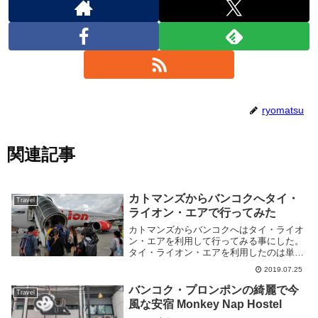
ryomatsu
関連記事
カトマンズからバンコクへタイ・
Travel
ライオン・エアで行ってみた
カトマンズからバンコクへはタイ・ライオ
ン・エアを利用して行ってみる事にした。
タイ・ライオン・エアを利用したのは単純
に安かったからで別に何でもよかったのだ
2019.07.25
が、使った事無いしせっかくなのでという
ことでチケットを購入してみた。日記替わ
バンコク・プロンポンの綺麗で今
Travel
りにメモを残...
風な安宿 Monkey Nap Hostel