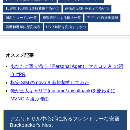
16進数,10進数,2進数変換するやつ
画像の EXIF を表示するやつ
国名とコードの一覧
複数言語による国名一覧
アプリ内通貨換算機
西暦和暦泰仏歴変換表
UNIX時間を変換するやつ
オススメ記事
あなたに寄り添う「Personal Agent」マカロン AI の紹
介 #PR
格安 SIM の povo を新規契約してみた
俺が三大キャリア(docomo/au/softbank)を使わずに
MVNO を選ぶ理由
アムリトサル中心部にあるフレンドリーな安宿
Backpacker's Nest