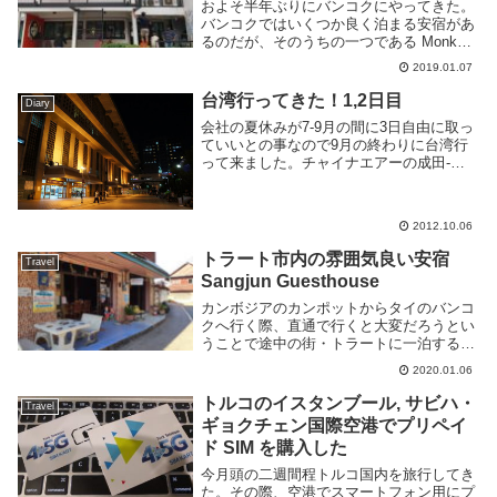
およそ半年ぶりにバンコクにやってきた。
バンコクではいくつか良く泊まる安宿があ
るのだが、そのうちの一つである Monkey
Nap Hostel を紹介しよう。BTS プロンポ
2019.01.07
ン駅から徒歩5分程度歩いたところにあ
る。大通りから一本中に入ったと...
台湾行ってきた！1,2日目
Diary
会社の夏休みが7-9月の間に3日自由に取っ
ていいとの事なので9月の終わりに台湾行
って来ました。チャイナエアーの成田-桃
園が往復で37000円でした。ツアーとあん
まかわんねぇ！というわけで初台湾です。
行く前は予定はほとんど決まってなくて、
2012.10.06
台北...
トラート市内の雰囲気良い安宿
Travel
Sangjun Guesthouse
カンボジアのカンポットからタイのバンコ
クへ行く際、直通で行くと大変だろうとい
うことで途中の街・トラートに一泊するこ
とにした。その際泊まったのが Sangjun
2020.01.06
Guesthouse という安宿だ。木造建築のタ
イっぽい雰囲気の建物でロビーや部...
トルコのイスタンブール, サビハ・
Travel
ギョクチェン国際空港でプリペイ
ド SIM を購入した
今月頭の二週間程トルコ国内を旅行してき
た。その際、空港でスマートフォン用にプ