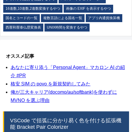
16進数,10進数,2進数変換するやつ
画像の EXIF を表示するやつ
国名とコードの一覧
複数言語による国名一覧
アプリ内通貨換算機
西暦和暦泰仏歴変換表
UNIX時間を変換するやつ
オススメ記事
あなたに寄り添う「Personal Agent」マカロン AI の紹
介 #PR
格安 SIM の povo を新規契約してみた
俺が三大キャリア(docomo/au/softbank)を使わずに
MVNO を選ぶ理由
VSCode で括弧に分かり易く色を付ける拡張機
能 Bracket Pair Colorizer