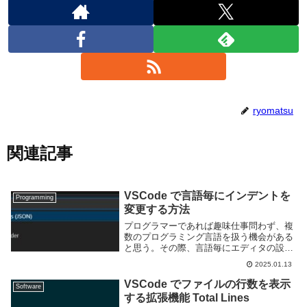
ryomatsu
関連記事
VSCode で言語毎にインデントを
Programming
変更する方法
プログラマーであれば趣味仕事問わず、複
数のプログラミング言語を扱う機会がある
と思う。その際、言語毎にエディタの設定
を変えると効率よく作業できる。特にイン
2025.01.13
デントは言語毎に推奨される値が異なるた
め、設定しておきたいものの一つだ。この
VSCode でファイルの行数を表示
Software
ページでは ...
する拡張機能 Total Lines