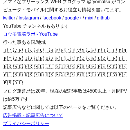
ノマドなフリーランス WEB プログラマ @ryomatsu がコン
ピュータ・モバイルに関するお役立ち情報を書いてます。
twitter
/
Instagram
/
facebook
/
google+
/
mixi
/
github
YouTube チャンネルもあります
ロウモ電脳ラボ - YouTube
行った事ある国/地域
🇯🇵 🇨🇳 🇭🇰 🇲🇴 🇹🇼 🇰🇷 🇵🇭 🇻🇳 🇱🇦 🇰🇭 🇹🇭 🇲🇲
🇲🇾 🇸🇬 🇮🇩 🇮🇳 🇧🇩 🇳🇵 🇱🇰 🇰🇿 🇰🇬 🇺🇿 🇹🇷 🇵🇹
🇪🇸 🇦🇩 🇫🇷 🇲🇨 🇮🇹 🇸🇮 🇭🇷 🇷🇸 🇧🇦 🇲🇪 🇽🇰 🇲🇰
🇦🇱 🇧🇬 🇬🇷 🇪🇬 🇺🇸 🇲🇽 🇵🇪 🇧🇴 🇨🇱 🇦🇷 🇺🇾 🇵🇾
🇧🇷 🇦🇺
ブログ運営歴は20年、現在の総記事数は4500以上・月間PV
は約5万です
記事広告などに関しては以下のページをご覧ください。
広告掲載・記事広告について
プライバシーポリシー