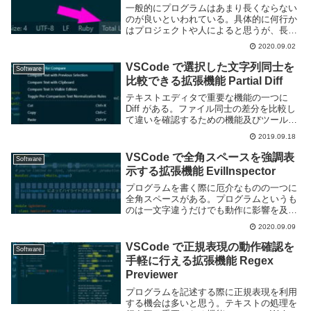
一般的にプログラムはあまり長くならない
のが良いといわれている。具体的に何行か
はプロジェクトや人によると思うが、長す
ぎると見通しが悪いという点については異
2020.09.02
論の余地は無いだろう。現在自分が利用し
ているエディタである VSCode では標準
VSCode で選択した文字列同士を
Software
で行番...
比較できる拡張機能 Partial Diff
テキストエディタで重要な機能の一つに
Diff がある。ファイル同士の差分を比較し
て違いを確認するための機能及びツール
で、プログラマーであれば必須と言えるほ
2019.09.18
どによく使われるものだ。しかし通常の
Diff はファイル同士を比較するもので、あ
VSCode で全角スペースを強調表
Software
る...
示する拡張機能 EvilInspector
プログラムを書く際に厄介なものの一つに
全角スペースがある。プログラムというも
のは一文字違うだけでも動作に影響を及ぼ
すことが多いが、特に全角スペースは通常
2020.09.09
の半角スペースと見分けがつきにくい事も
あり紛れ込んでしまうと解決に時間がかか
VSCode で正規表現の動作確認を
Software
ってしまう事...
手軽に行える拡張機能 Regex
Previewer
プログラムを記述する際に正規表現を利用
する機会は多いと思う。テキストの処理を