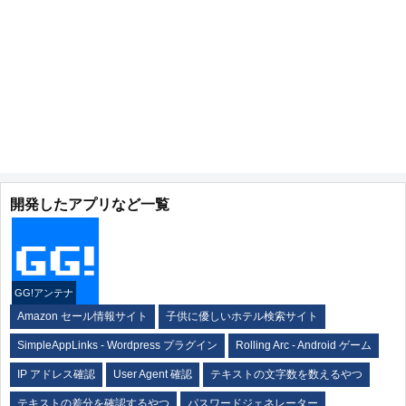
開発したアプリなど一覧
GG!アンテナ
Amazon セール情報サイト
子供に優しいホテル検索サイト
SimpleAppLinks - Wordpress プラグイン
Rolling Arc - Android ゲーム
IP アドレス確認
User Agent 確認
テキストの文字数を数えるやつ
テキストの差分を確認するやつ
パスワードジェネレーター