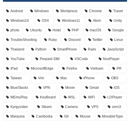
Android
Windows
Wordpress
Chrome
Travel
Windows10
OSX
Windows11
Atom
Unity
photo
Ubuntu
Hotel
PHP
macOS
Google
TroubleShooting
Ruby
Discord
Twitter
Linux
Thailand
Python
SmartPhone
Rails
JavaScript
YouTube
Prepaid-SIM
VSCode
NoxPlayer
iPad
MicrosoftEdge
Firefox
Vietnam
PR
Taiwan
Vim
Mac
iPhone
OBS
BlueStacks
VPN
Movie
Gmail
iOS
MEmuPlay
KeyBoard
WSL
WiFi
LDPlayer
Kyrgyzstan
Steam
Camera
VPS
zero3
Malaysia
Cambodia
Git
Mouse
MovableType