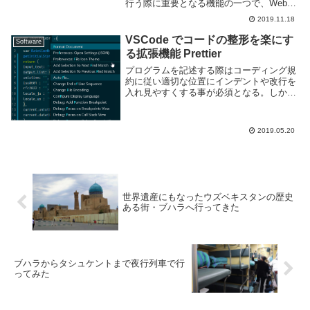
行う際に重要となる機能の一つで、Web
系を中心に多くのプロジェクトで利用する
2019.11.18
こととなると思う。しかし正規表現は利用
する記号が多く複雑でわかりにくいもの
VSCode でコードの整形を楽にす
Software
だ。書いてて...
る拡張機能 Prettier
プログラムを記述する際はコーディング規
約に従い適切な位置にインデントや改行を
入れ見やすくする事が必須となる。しか
し、人の手で一々インデントを入れて整形
するには面倒な事も多い。コードの整形・
フォーマットのような作業は機械的に行う
2019.05.20
ほうがより早く...
世界遺産にもなったウズベキスタンの歴史
ある街・ブハラへ行ってきた
ブハラからタシュケントまで夜行列車で行
ってみた