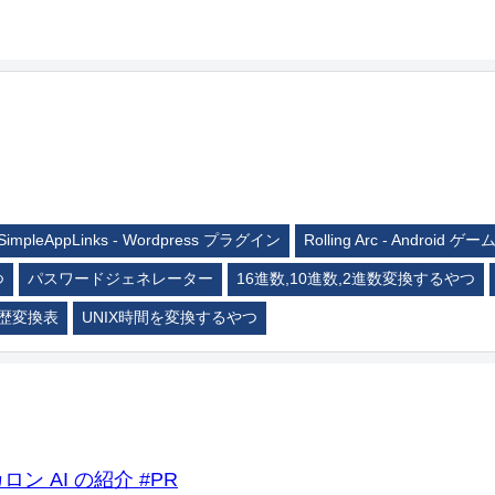
SimpleAppLinks - Wordpress プラグイン
Rolling Arc - Android ゲー
つ
パスワードジェネレーター
16進数,10進数,2進数変換するやつ
歴変換表
UNIX時間を変換するやつ
ロン AI の紹介 #PR