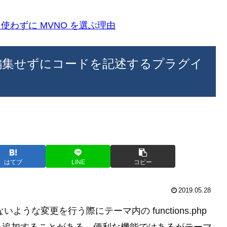
k)を使わずに MVNO を選ぶ理由
s.php を編集せずにコードを記述するプラグイ
はてブ
LINE
コピー
2019.05.28
いような変更を行う際にテーマ内の functions.php