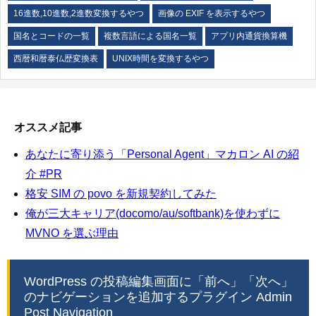
16進数,10進数,2進数変換するやつ
画像の EXIF を表示するやつ
国名とコードの一覧
複数言語による国名一覧
アプリ内通貨換算機
西暦和暦泰仏歴変換表
UNIX時間を変換するやつ
オススメ記事
あなたに寄り添う「Personal Agent」マカロン AI の紹
介 #PR
格安 SIM の povo を新規契約してみた
俺が三大キャリア(docomo/au/softbank)を使わずに
MVNO を選ぶ理由
WordPress の投稿編集画面に「前へ」「次へ」
のナビゲーションを追加するプラグイン Admin
Post Navigation