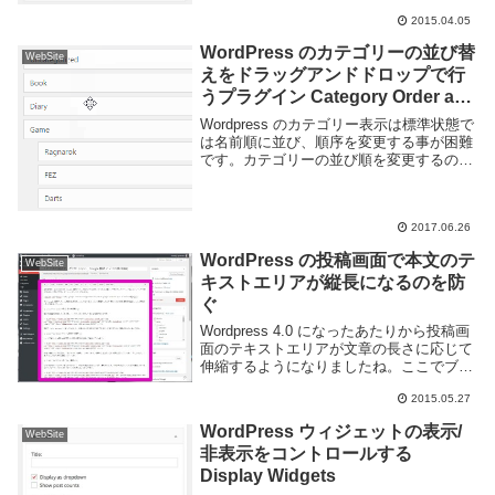
2015.04.05
WordPress のカテゴリーの並び替
WebSite
えをドラッグアンドドロップで行
うプラグイン Category Order and
Taxonomy Terms Order
Wordpress のカテゴリー表示は標準状態で
は名前順に並び、順序を変更する事が困難
です。カテゴリーの並び順を変更するので
あれば Category Order and Taxonomy
Terms Order というプラグインを利用する
と...
2017.06.26
WordPress の投稿画面で本文のテ
WebSite
キストエリアが縦長になるのを防
ぐ
Wordpress 4.0 になったあたりから投稿画
面のテキストエリアが文章の長さに応じて
伸縮するようになりましたね。ここでブロ
グを書く人には良いかもしれませんが、自
2015.05.27
分のように他のテキストエディタで書いて
からコピペするような人にとってはペー...
WordPress ウィジェットの表示/
WebSite
非表示をコントロールする
Display Widgets