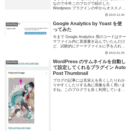
なので今年このブログで紹介した
Wordpress プラグインの中からオススメの
ものを再度紹介していこう。Imsanity画像
2015.12.30
のリサイズと圧縮を自動的に行ってくれる
プラグインだ。一々手動でアプリなど...
Google Analytics by Yoast を使
WebSite
ってみた
今まで Google Analytics 用のコードはテー
マファイル内に直接書き込んでいたんだけ
ど、試験的にテーマファイルに手を入れな
い方法を試すためにプラグインで対応する
2014.01.05
事にした。今回試しているのは Google
Analytics fo...
WordPress のサムネイルを自動し
WebSite
て設定してくれるプラグイン Auto
Post Thumbnail
ブログの記事には見栄えを良くしたりわか
りやすくしたりする為に画像を良く用いま
すね。このブログでも良く利用していま
す。ところでドラッグするだけですむ画像
のアップロードと違い、見出し画像の指定
は手動で行う必要がある為若干面倒くさい
です。なのでこ...