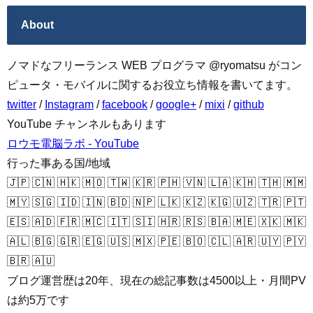
About
ノマドなフリーランス WEB プログラマ @ryomatsu がコン
ピュータ・モバイルに関するお役立ち情報を書いてます。
twitter
/
Instagram
/
facebook
/
google+
/
mixi
/
github
YouTube チャンネルもあります
ロウモ電脳ラボ - YouTube
行った事ある国/地域
🇯🇵 🇨🇳 🇭🇰 🇲🇴 🇹🇼 🇰🇷 🇵🇭 🇻🇳 🇱🇦 🇰🇭 🇹🇭 🇲🇲
🇲🇾 🇸🇬 🇮🇩 🇮🇳 🇧🇩 🇳🇵 🇱🇰 🇰🇿 🇰🇬 🇺🇿 🇹🇷 🇵🇹
🇪🇸 🇦🇩 🇫🇷 🇲🇨 🇮🇹 🇸🇮 🇭🇷 🇷🇸 🇧🇦 🇲🇪 🇽🇰 🇲🇰
🇦🇱 🇧🇬 🇬🇷 🇪🇬 🇺🇸 🇲🇽 🇵🇪 🇧🇴 🇨🇱 🇦🇷 🇺🇾 🇵🇾
🇧🇷 🇦🇺
ブログ運営歴は20年、現在の総記事数は4500以上・月間PV
は約5万です