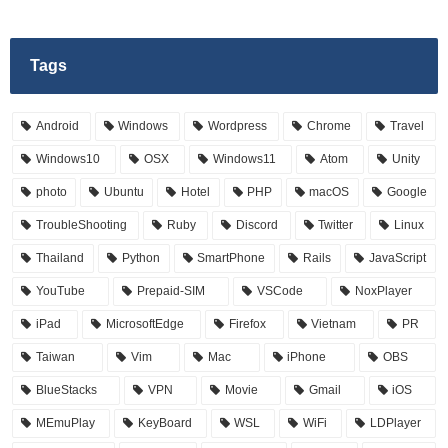
Tags
Android
Windows
Wordpress
Chrome
Travel
Windows10
OSX
Windows11
Atom
Unity
photo
Ubuntu
Hotel
PHP
macOS
Google
TroubleShooting
Ruby
Discord
Twitter
Linux
Thailand
Python
SmartPhone
Rails
JavaScript
YouTube
Prepaid-SIM
VSCode
NoxPlayer
iPad
MicrosoftEdge
Firefox
Vietnam
PR
Taiwan
Vim
Mac
iPhone
OBS
BlueStacks
VPN
Movie
Gmail
iOS
MEmuPlay
KeyBoard
WSL
WiFi
LDPlayer