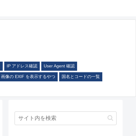
ム
IP アドレス確認
User Agent 確認
画像の EXIF を表示するやつ
国名とコードの一覧