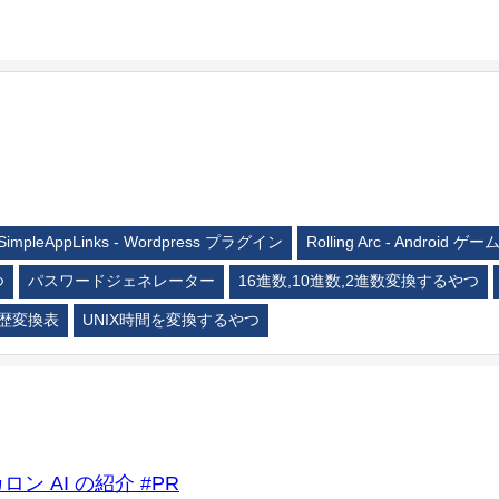
SimpleAppLinks - Wordpress プラグイン
Rolling Arc - Android ゲー
つ
パスワードジェネレーター
16進数,10進数,2進数変換するやつ
歴変換表
UNIX時間を変換するやつ
ロン AI の紹介 #PR