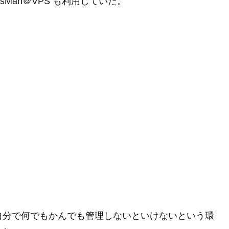
rsMan＠VPS も利用していた。
 という自分で何でもかんでも管理しないといけないという環