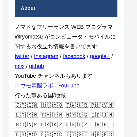
About
ノマドなフリーランス WEB プログラマ
@ryomatsu がコンピュータ・モバイルに
関するお役立ち情報を書いてます。
twitter
/
Instagram
/
facebook
/
google+
/
mixi
/
github
YouTube チャンネルもあります
ロウモ電脳ラボ - YouTube
行った事ある国/地域
🇯🇵 🇨🇳 🇭🇰 🇲🇴 🇹🇼 🇰🇷 🇵🇭 🇻🇳
🇱🇦 🇰🇭 🇹🇭 🇲🇲 🇲🇾 🇸🇬 🇮🇩 🇮🇳
🇧🇩 🇳🇵 🇱🇰 🇰🇿 🇰🇬 🇺🇿 🇹🇷 🇵🇹
🇪🇸 🇦🇩 🇫🇷 🇲🇨 🇮🇹 🇸🇮 🇭🇷 🇷🇸