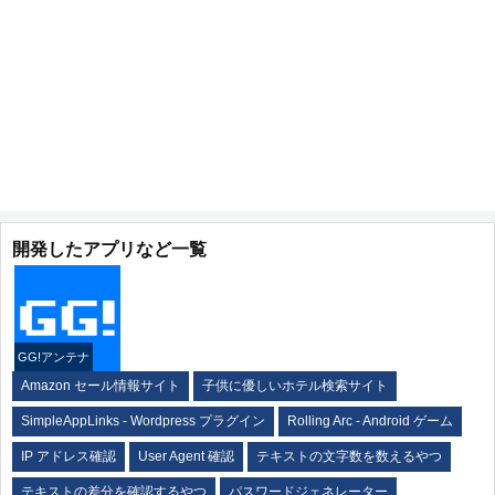
開発したアプリなど一覧
GG!アンテナ
Amazon セール情報サイト
子供に優しいホテル検索サイト
SimpleAppLinks - Wordpress プラグイン
Rolling Arc - Android ゲーム
IP アドレス確認
User Agent 確認
テキストの文字数を数えるやつ
テキストの差分を確認するやつ
パスワードジェネレーター