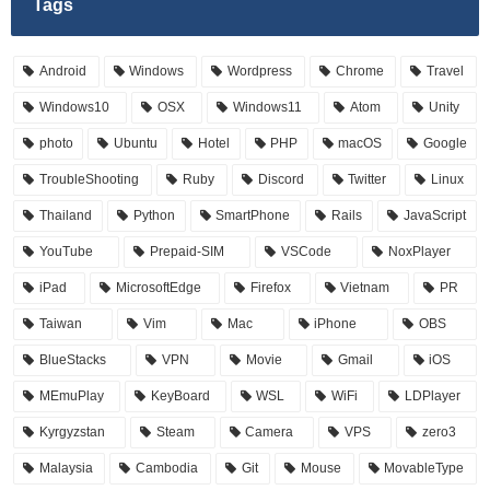
Tags
Android
Windows
Wordpress
Chrome
Travel
Windows10
OSX
Windows11
Atom
Unity
photo
Ubuntu
Hotel
PHP
macOS
Google
TroubleShooting
Ruby
Discord
Twitter
Linux
Thailand
Python
SmartPhone
Rails
JavaScript
YouTube
Prepaid-SIM
VSCode
NoxPlayer
iPad
MicrosoftEdge
Firefox
Vietnam
PR
Taiwan
Vim
Mac
iPhone
OBS
BlueStacks
VPN
Movie
Gmail
iOS
MEmuPlay
KeyBoard
WSL
WiFi
LDPlayer
Kyrgyzstan
Steam
Camera
VPS
zero3
Malaysia
Cambodia
Git
Mouse
MovableType