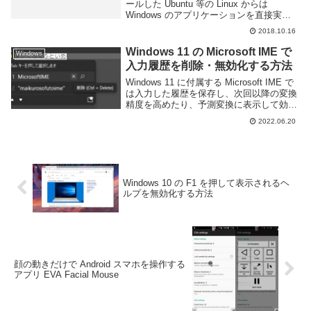
ールした Ubuntu 等の Linux からは
Windows のアプリケーションを直接実行
する事ができる。例えばメモ帳を実行した
2018.10.16
ければ以下のように notepad.exe...
Windows 11 の Microsoft IME で
Windows
入力履歴を削除・無効化する方法
Windows 11 に付属する Microsoft IME で
は入力した履歴を保存し、次回以降の変換
精度を高めたり、予測変換に表示して効率
よく変換する事が可能となっている。しか
2022.06.20
し、間違えて入力したものもそのまま表示
されてしまうため、場合に...
Windows 10 の F1 を押して表示されるヘ
ルプを無効化する方法
顔の動きだけで Android スマホを操作する
アプリ EVA Facial Mouse