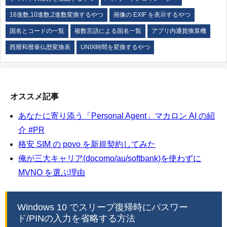
16進数,10進数,2進数変換するやつ
画像の EXIF を表示するやつ
国名とコードの一覧
複数言語による国名一覧
アプリ内通貨換算機
西暦和暦泰仏歴変換表
UNIX時間を変換するやつ
オススメ記事
あなたに寄り添う「Personal Agent」マカロン AI の紹
介 #PR
格安 SIM の povo を新規契約してみた
俺が三大キャリア(docomo/au/softbank)を使わずに
MVNO を選ぶ理由
Windows 10 でスリープ復帰時にパスワー
ド/PINの入力を省略する方法