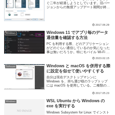
ぐ二年が経過しようとしています。旧バー
ジョンからの無償アップデート期間が終了
してからも1年近く経過し、Windows 10 の
操作にもだいぶ慣れてきたのではと思いま
す。とは言え昔の方が使いやす...
2017.06.29
Windows 11 でアプリ毎のデータ
Windows
通信量を確認する方法
PC を利用する際、どのアプリケーション
がどのぐらい通信しているのか気になった
事は無いだろうか。特にモバイル Wi-Fi ル
ーターやテザリングのように通信量に制限
2023.02.15
のある環境ではどのぐらい通信を行ってい
るかは把握しておいたほうが良い。Wind...
Windows と macOS を併用する際
Software
に設定を似せて使いやすくする
自分は現在デスクトップマシンに
Windows を、持ち運び様のラップトップ
には macOS を使用している。二種類の
OS を併用する際はその使い勝手をなるべ
く寄せると混乱無く利用でき楽ではない
2017.05.23
か、と思いそのように設定している。以下
WSL Ubuntu から Windows の
にどの...
Windows
exe を実行する
Windows Subsystem for Linux でインスト