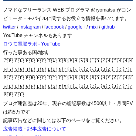
ノマドなフリーランス WEB プログラマ @ryomatsu がコン
ピュータ・モバイルに関するお役立ち情報を書いてます。
twitter
/
Instagram
/
facebook
/
google+
/
mixi
/
github
YouTube チャンネルもあります
ロウモ電脳ラボ - YouTube
行った事ある国/地域
🇯🇵 🇨🇳 🇭🇰 🇲🇴 🇹🇼 🇰🇷 🇵🇭 🇻🇳 🇱🇦 🇰🇭 🇹🇭 🇲🇲
🇲🇾 🇸🇬 🇮🇩 🇮🇳 🇧🇩 🇳🇵 🇱🇰 🇰🇿 🇰🇬 🇺🇿 🇹🇷 🇵🇹
🇪🇸 🇦🇩 🇫🇷 🇲🇨 🇮🇹 🇸🇮 🇭🇷 🇷🇸 🇧🇦 🇲🇪 🇽🇰 🇲🇰
🇦🇱 🇧🇬 🇬🇷 🇪🇬 🇺🇸 🇲🇽 🇵🇪 🇧🇴 🇨🇱 🇦🇷 🇺🇾 🇵🇾
🇧🇷 🇦🇺
ブログ運営歴は20年、現在の総記事数は4500以上・月間PV
は約5万です
記事広告などに関しては以下のページをご覧ください。
広告掲載・記事広告について