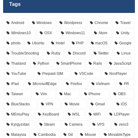
Tags
Android
Windows
Wordpress
Chrome
Travel
Windows10
OSX
Windows11
Atom
Unity
photo
Ubuntu
Hotel
PHP
macOS
Google
TroubleShooting
Ruby
Discord
Twitter
Linux
Thailand
Python
SmartPhone
Rails
JavaScript
YouTube
Prepaid-SIM
VSCode
NoxPlayer
iPad
MicrosoftEdge
Firefox
Vietnam
PR
Taiwan
Vim
Mac
iPhone
OBS
BlueStacks
VPN
Movie
Gmail
iOS
MEmuPlay
KeyBoard
WSL
WiFi
LDPlayer
Kyrgyzstan
Steam
Camera
VPS
zero3
Malaysia
Cambodia
Git
Mouse
MovableType