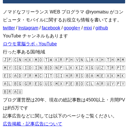
ノマドなフリーランス WEB プログラマ @ryomatsu がコン
ピュータ・モバイルに関するお役立ち情報を書いてます。
twitter
/
Instagram
/
facebook
/
google+
/
mixi
/
github
YouTube チャンネルもあります
ロウモ電脳ラボ - YouTube
行った事ある国/地域
🇯🇵 🇨🇳 🇭🇰 🇲🇴 🇹🇼 🇰🇷 🇵🇭 🇻🇳 🇱🇦 🇰🇭 🇹🇭 🇲🇲
🇲🇾 🇸🇬 🇮🇩 🇮🇳 🇧🇩 🇳🇵 🇱🇰 🇰🇿 🇰🇬 🇺🇿 🇹🇷 🇵🇹
🇪🇸 🇦🇩 🇫🇷 🇲🇨 🇮🇹 🇸🇮 🇭🇷 🇷🇸 🇧🇦 🇲🇪 🇽🇰 🇲🇰
🇦🇱 🇧🇬 🇬🇷 🇪🇬 🇺🇸 🇲🇽 🇵🇪 🇧🇴 🇨🇱 🇦🇷 🇺🇾 🇵🇾
🇧🇷 🇦🇺
ブログ運営歴は20年、現在の総記事数は4500以上・月間PV
は約5万です
記事広告などに関しては以下のページをご覧ください。
広告掲載・記事広告について