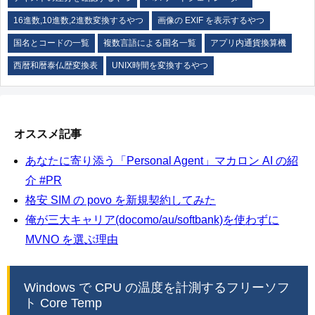
16進数,10進数,2進数変換するやつ
画像の EXIF を表示するやつ
国名とコードの一覧
複数言語による国名一覧
アプリ内通貨換算機
西暦和暦泰仏歴変換表
UNIX時間を変換するやつ
オススメ記事
あなたに寄り添う「Personal Agent」マカロン AI の紹
介 #PR
格安 SIM の povo を新規契約してみた
俺が三大キャリア(docomo/au/softbank)を使わずに
MVNO を選ぶ理由
Windows で CPU の温度を計測するフリーソフ
ト Core Temp