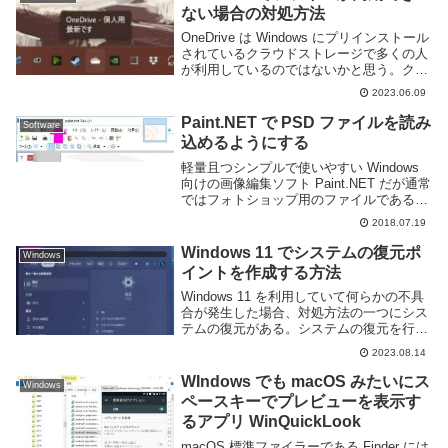
ない場合の対処方法
OneDrive は Windows にプリインストール
されているクラウドストレージで多くの人
が利用しているのではないかと思う。クラ
ウドストレージを使えばファイルをバック
2023.06.09
アップしたり、他のコンピューターやスマ
ートフォンなどから簡単にアクセス...
Paint.NET で PSD ファイルを読み
Software
込めるようにする
軽量且つシンプルで使いやすい Windows
向けの画像編集ソフト Paint.NET だが通常
ではフォトショップ用のファイルである
PSD を読み込む事ができない。ソフトが
2018.07.19
違うから当たり前ではあるが他人と連携し
たり Web 上のフリー素材...
Windows 11 でシステムの復元ポ
Windows
イントを作成する方法
Windows 11 を利用していて何らかの不具
合が発生した場合、対処方法の一つにシス
テムの復元がある。システムの復元を行う
と Windows を予め保存した以前の状態に
2023.08.14
戻すことができるため、不具合発生前に戻
すことも可能だ。しかし、システム...
WIndows でも macOS みたいにス
Windows
ペースキーでプレビューを表示す
るアプリ WinQuickLook
macOS 標準ファイラーである Finder には