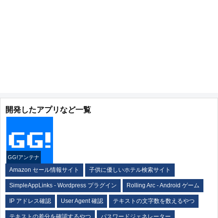
開発したアプリなど一覧
GG!アンテナ
Amazon セール情報サイト
子供に優しいホテル検索サイト
SimpleAppLinks - Wordpress プラグイン
Rolling Arc - Android ゲーム
IP アドレス確認
User Agent 確認
テキストの文字数を数えるやつ
テキストの差分を確認するやつ
パスワードジェネレーター