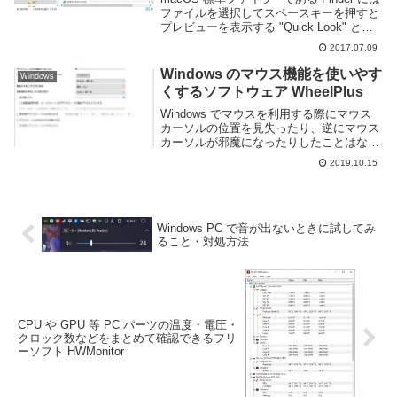
ファイルを選択してスペースキーを押すと
プレビューを表示する "Quick Look" と呼
ばれる便利な機能があります。他のソフト
2017.07.09
ウェアを起動する必要がなく、素早くファ
イルの中身を確認する事...
Windows のマウス機能を使いやす
Windows
くするソフトウェア WheelPlus
Windows でマウスを利用する際にマウス
カーソルの位置を見失ったり、逆にマウス
カーソルが邪魔になったりしたことはない
だろうか。他にも OS 標準の機能ではカス
2019.10.15
タマイズ性も低く、満足の行く設定にでき
ない事もある。WheelPlus という...
Windows PC で音が出ないときに試してみ
ること・対処方法
CPU や GPU 等 PC パーツの温度・電圧・
クロック数などをまとめて確認できるフリ
ーソフト HWMonitor