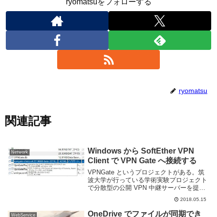
ryomatsuをフォローする
ryomatsu
関連記事
Windows から SoftEther VPN
Network
Client で VPN Gate へ接続する
VPNGate というプロジェクトがある。筑
波大学が行っている学術実験プロジェクト
で分散型の公開 VPN 中継サーバーを提供
しており、無料で誰でも利用できる。VPN
2018.05.15
を利用することで海外の検閲を迂回したり
IP アドレスを秘匿して安全に情報...
OneDrive でファイルが同期でき
WebService