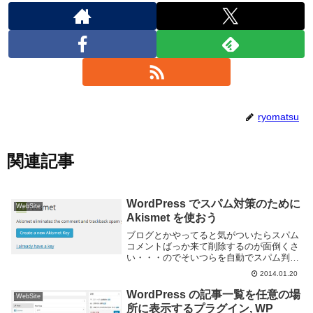
ryomatsu
関連記事
WordPress でスパム対策のために
WebSite
Akismet を使おう
ブログとかやってると気がついたらスパム
コメントばっか来て削除するのが面倒くさ
い・・・のでそいつらを自動でスパム判定
して見えないようにしてくれるのが
2014.01.20
Akismet という Web サービス。もちろん
Wordpress のプラグインでもあり...
WordPress の記事一覧を任意の場
WebSite
所に表示するプラグイン, WP