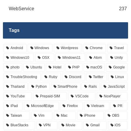
WebService
237
Tags
Android
Windows
Wordpress
Chrome
Travel
Windows10
OSX
Windows11
Atom
Unity
photo
Ubuntu
Hotel
PHP
macOS
Google
TroubleShooting
Ruby
Discord
Twitter
Linux
Thailand
Python
SmartPhone
Rails
JavaScript
YouTube
Prepaid-SIM
VSCode
NoxPlayer
iPad
MicrosoftEdge
Firefox
Vietnam
PR
Taiwan
Vim
Mac
iPhone
OBS
BlueStacks
VPN
Movie
Gmail
iOS