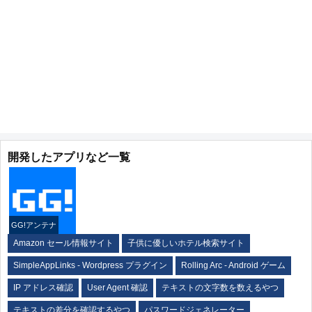
開発したアプリなど一覧
GG!アンテナ
Amazon セール情報サイト
子供に優しいホテル検索サイト
SimpleAppLinks - Wordpress プラグイン
Rolling Arc - Android ゲーム
IP アドレス確認
User Agent 確認
テキストの文字数を数えるやつ
テキストの差分を確認するやつ
パスワードジェネレーター