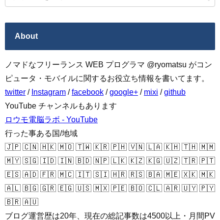
About
ノマドなフリーランス WEB プログラマ @ryomatsu がコン
ピュータ・モバイルに関するお役立ち情報を書いてます。
twitter
/
Instagram
/
facebook
/
google+
/
mixi
/
github
YouTube チャンネルもあります
ロウモ電脳ラボ - YouTube
行った事ある国/地域
🇯🇵 🇨🇳 🇭🇰 🇲🇴 🇹🇼 🇰🇷 🇵🇭 🇻🇳 🇱🇦 🇰🇭 🇹🇭 🇲🇲
🇲🇾 🇸🇬 🇮🇩 🇮🇳 🇧🇩 🇳🇵 🇱🇰 🇰🇿 🇰🇬 🇺🇿 🇹🇷 🇵🇹
🇪🇸 🇦🇩 🇫🇷 🇲🇨 🇮🇹 🇸🇮 🇭🇷 🇷🇸 🇧🇦 🇲🇪 🇽🇰 🇲🇰
🇦🇱 🇧🇬 🇬🇷 🇪🇬 🇺🇸 🇲🇽 🇵🇪 🇧🇴 🇨🇱 🇦🇷 🇺🇾 🇵🇾
🇧🇷 🇦🇺
ブログ運営歴は20年、現在の総記事数は4500以上・月間PV