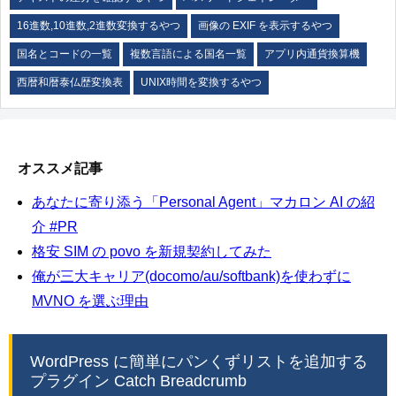
16進数,10進数,2進数変換するやつ
画像の EXIF を表示するやつ
国名とコードの一覧
複数言語による国名一覧
アプリ内通貨換算機
西暦和暦泰仏歴変換表
UNIX時間を変換するやつ
オススメ記事
あなたに寄り添う「Personal Agent」マカロン AI の紹
介 #PR
格安 SIM の povo を新規契約してみた
俺が三大キャリア(docomo/au/softbank)を使わずに
MVNO を選ぶ理由
WordPress に簡単にパンくずリストを追加する
プラグイン Catch Breadcrumb