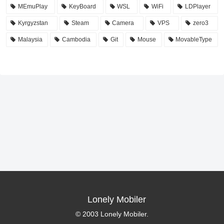
MEmuPlay
KeyBoard
WSL
WiFi
LDPlayer
Kyrgyzstan
Steam
Camera
VPS
zero3
Malaysia
Cambodia
Git
Mouse
MovableType
Lonely Mobiler
© 2003 Lonely Mobiler.