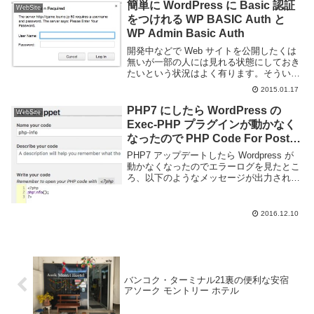
と様々な用途に使えます。Wordpr...
簡単に WordPress に Basic 認証
WebSite
をつけれる WP BASIC Auth と
WP Admin Basic Auth
開発中などで Web サイトを公開したくは
無いが一部の人には見れる状態にしておき
たいという状況はよく有ります。そういう
ときには Basic 認証がよく利用されると思
2015.01.17
います。.htaccess ファイルと .htpasswd
をサーバに置く事...
PHP7 にしたら WordPress の
WebSite
Exec-PHP プラグインが動かなく
なったので PHP Code For Posts
を入れた
PHP7 アップデートしたら Wordpress が
動かなくなったのでエラーログを見たとこ
ろ、以下のようなメッセージが出力されて
いた。エラー発生箇所から察するに Exec-
PHP が PHP 7 に対応していないようであ
った。代わりとなるプ...
2016.12.10
バンコク・ターミナル21裏の便利な安宿
アソーク モントリー ホテル