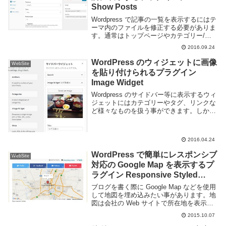
Show Posts
Wordpress で記事の一覧を表示するにはテ
ーマ内のファイルを修正する必要がありま
す。通常はトップページやカテゴリー/タ
グのページ等で記事の一覧を表示するよう
2016.09.24
になっていますが、投稿やページ内で一覧
を出す事はできませんし、テーマファイル
WordPress のウィジェットに画像
WebSite
を...
を貼り付けられるプラグイン
Image Widget
Wordpress のサイドバー等に表示するウィ
ジェットにはカテゴリーやタグ、リンクな
ど様々なものを扱う事ができます。しか
し、ここに画像を表示させようと思うとテ
キストウィジェットを利用して HTML を
記述しなければならず若干面倒くさいで
2016.04.24
す...
WordPress で簡単にレスポンシブ
WebSite
対応の Google Map を表示するプ
ラグイン Responsive Styled
Google Maps Simplified
ブログを書く際に Google Map などを使用
して地図を埋め込みたい事があります。地
図は会社の Web サイトで所在地を表示し
たり旅行ブログで行った場所を表示した
2015.10.07
り、開催するイベントの場所を知らせたり