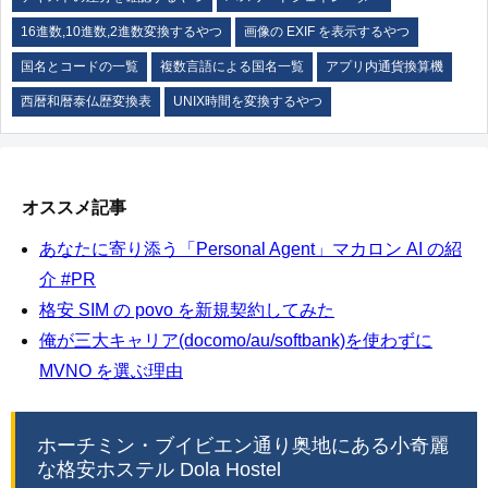
16進数,10進数,2進数変換するやつ
画像の EXIF を表示するやつ
国名とコードの一覧
複数言語による国名一覧
アプリ内通貨換算機
西暦和暦泰仏歴変換表
UNIX時間を変換するやつ
オススメ記事
あなたに寄り添う「Personal Agent」マカロン AI の紹
介 #PR
格安 SIM の povo を新規契約してみた
俺が三大キャリア(docomo/au/softbank)を使わずに
MVNO を選ぶ理由
ホーチミン・ブイビエン通り奥地にある小奇麗
な格安ホステル Dola Hostel