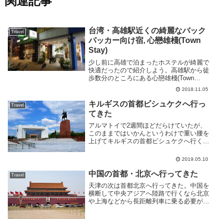
関連記事
台湾・高雄駅近くの綺麗なバック
Travel
パッカー向け宿, 心戀雄棧(Town
Stay)
少し前に高雄で泊まったホステルが綺麗で
快適だったので紹介しよう。高雄駅から徒
歩数分のところにある心戀雄棧(Town
Stay)というホステルだ。看板には漢字名
2018.11.05
しかないので注意しよう。2018年10月31-
11月2日の二泊三日で滞在した。場所...
キルギスの首都ビシュケクへ行っ
Travel
てきた
アルマトイで2週間ほどだらけていたが、
このままではいかんというわけで重い腰を
上げてキルギスの首都ビシュケクへ行く事
にした。初キルギスだ。キルギスはカザフ
スタンの南、ウズベキスタンの東、中国の
2019.05.10
西に位置する。首都ビシュケクは中央北
部、カザフスタ...
中国の首都・北京へ行ってきた
Travel
天津の次は首都北京へ行ってきた。中国を
横断して中央アジアへ陸路で行くなら北京
や上海などから長距離列車に乗る必要があ
る。東京からなら飛行機で約4時間、直行
便もあるので旅行や仕事などで行く人は多