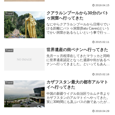
いだろう。より詳しい情報が欲しいのであ
2019.04.15
れば他の人の...
クアラルンプールから30分のバト
Travel
ゥ洞窟へ行ってきた
なにやらクアラルンプールから日帰りでい
ける距離にバトゥ洞窟(Batu Caves)という
でかい洞窟があるらしいという事で行って
きた。場所は KL セントラルより KTM
Komuter で 30分程度のとこにある Batu
2015.02.11
Cave 駅から...
世界遺産の街ペナンへ行ってきた
Travel
先月一ヶ月程滞在してきたマラッカと同時
に世界遺産認定となった遺跡や街があるペ
ナンへ行ってきました。といってもあんま
り観光らしき事はしておらず、そのへんぶ
らぶらしていた以外は宿に引きこもってま
2015.02.16
したね。ペナンとはマレーシアに古くから
ある都市でマ...
カザフスタン最大の都市アルマト
Travel
イへ行ってきた
中国の新疆ウイグル自治区ウルムチ市より
カザフスタンのアルマトイへやってきた。
実に30時間にも及ぶバスの旅であったがそ
れは別の記事を参照してほしい。アルマト
イでやることは特に無いのだが、中国では
2019.04.29
移動ばかりで忙しかったのでしばらくのん