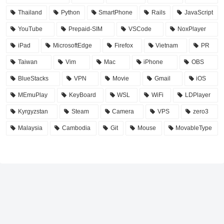
Thailand
Python
SmartPhone
Rails
JavaScript
YouTube
Prepaid-SIM
VSCode
NoxPlayer
iPad
MicrosoftEdge
Firefox
Vietnam
PR
Taiwan
Vim
Mac
iPhone
OBS
BlueStacks
VPN
Movie
Gmail
iOS
MEmuPlay
KeyBoard
WSL
WiFi
LDPlayer
Kyrgyzstan
Steam
Camera
VPS
zero3
Malaysia
Cambodia
Git
Mouse
MovableType