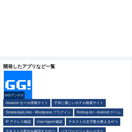
開発したアプリなど一覧
GG!アンテナ
Amazon セール情報サイト
子供に優しいホテル検索サイト
SimpleAppLinks - Wordpress プラグイン
Rolling Arc - Android ゲーム
IP アドレス確認
User Agent 確認
テキストの文字数を数えるやつ
テキストの差分を確認するやつ
パスワードジェネレーター