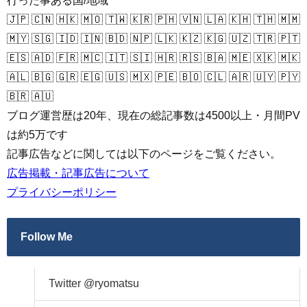
行った事ある国/地域
🇯🇵 🇨🇳 🇭🇰 🇲🇴 🇹🇼 🇰🇷 🇵🇭 🇻🇳 🇱🇦 🇰🇭 🇹🇭 🇲🇲
🇲🇾 🇸🇬 🇮🇩 🇮🇳 🇧🇩 🇳🇵 🇱🇰 🇰🇿 🇰🇬 🇺🇿 🇹🇷 🇵🇹
🇪🇸 🇦🇩 🇫🇷 🇲🇨 🇮🇹 🇸🇮 🇭🇷 🇷🇸 🇧🇦 🇲🇪 🇽🇰 🇲🇰
🇦🇱 🇧🇬 🇬🇷 🇪🇬 🇺🇸 🇲🇽 🇵🇪 🇧🇴 🇨🇱 🇦🇷 🇺🇾 🇵🇾
🇧🇷 🇦🇺
ブログ運営歴は20年、現在の総記事数は4500以上・月間PV
は約5万です
記事広告などに関しては以下のページをご覧ください。
広告掲載・記事広告について
プライバシーポリシー
Follow Me
Twitter @ryomatsu