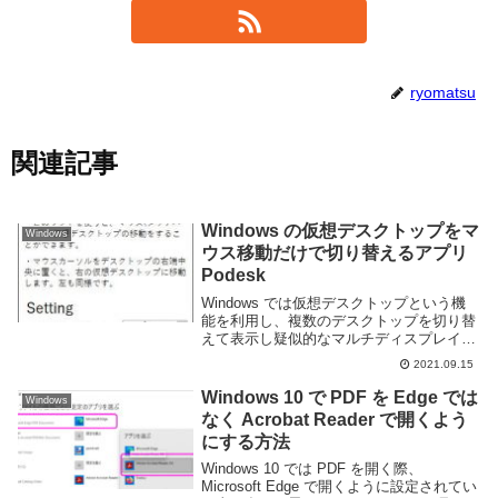
ryomatsu
関連記事
Windows の仮想デスクトップをマ
Windows
ウス移動だけで切り替えるアプリ
Podesk
Windows では仮想デスクトップという機
能を利用し、複数のデスクトップを切り替
えて表示し疑似的なマルチディスプレイを
実現することができる。しかし 利用の際
2021.09.15
にはタスクバーに表示されているタスクビ
ューボタンを押すか Win+Tab や Wi...
Windows 10 で PDF を Edge では
Windows
なく Acrobat Reader で開くよう
にする方法
Windows 10 では PDF を開く際、
Microsoft Edge で開くように設定されてい