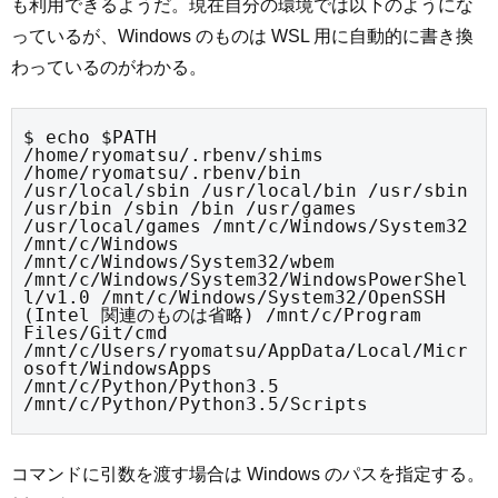
も利用できるようだ。現在自分の環境では以下のようにな
っているが、Windows のものは WSL 用に自動的に書き換
わっているのがわかる。
$ echo $PATH

/home/ryomatsu/.rbenv/shims 
/home/ryomatsu/.rbenv/bin 
/usr/local/sbin /usr/local/bin /usr/sbin 
/usr/bin /sbin /bin /usr/games 
/usr/local/games /mnt/c/Windows/System32 
/mnt/c/Windows 
/mnt/c/Windows/System32/wbem 
/mnt/c/Windows/System32/WindowsPowerShel
l/v1.0 /mnt/c/Windows/System32/OpenSSH 
(Intel 関連のものは省略) /mnt/c/Program 
Files/Git/cmd 
/mnt/c/Users/ryomatsu/AppData/Local/Micr
osoft/WindowsApps 
/mnt/c/Python/Python3.5 
/mnt/c/Python/Python3.5/Scripts
コマンドに引数を渡す場合は Windows のパスを指定する。