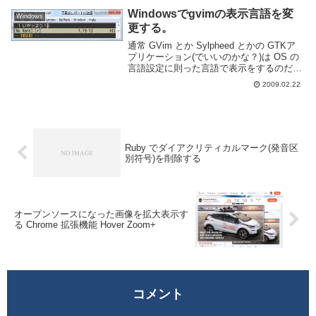
11 のスタートメニュー下部・電...
Windowsでgvimの表示言語を変
Windows
更する。
通常 GVim とか Sylpheed とかの GTKア
プリケーション(でいいのかな？)は OS の
言語設定に則った言語で表示をするのだけ
ど、Windows は好きな様に言語を設定で
2009.02.22
きないので困ったちゃんです。俺は英語で
表示させたいのに！し...
Ruby でダイアクリティカルマーク(発音区
別符号)を削除する
オープンソースになった画像を拡大表示す
る Chrome 拡張機能 Hover Zoom+
コメント