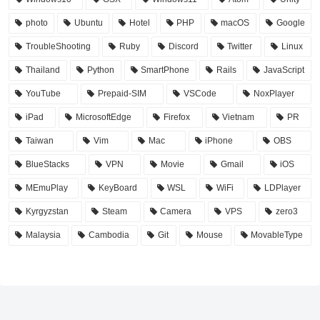
photo
Ubuntu
Hotel
PHP
macOS
Google
TroubleShooting
Ruby
Discord
Twitter
Linux
Thailand
Python
SmartPhone
Rails
JavaScript
YouTube
Prepaid-SIM
VSCode
NoxPlayer
iPad
MicrosoftEdge
Firefox
Vietnam
PR
Taiwan
Vim
Mac
iPhone
OBS
BlueStacks
VPN
Movie
Gmail
iOS
MEmuPlay
KeyBoard
WSL
WiFi
LDPlayer
Kyrgyzstan
Steam
Camera
VPS
zero3
Malaysia
Cambodia
Git
Mouse
MovableType