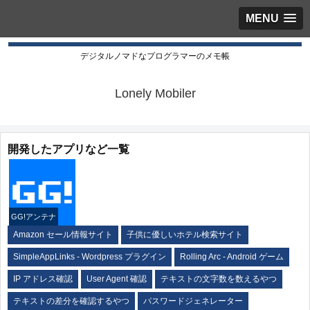
MENU
デジタルノマドなプログラマーのメモ帳
Lonely Mobiler
開発したアプリなど一覧
GG!アンテナ
Amazon セール情報サイト
子供に優しいホテル検索サイト
SimpleAppLinks - Wordpress プラグイン
Rolling Arc - Android ゲーム
IP アドレス確認
User Agent 確認
テキストの文字数を数えるやつ
テキストの差分を確認するやつ
パスワードジェネレーター