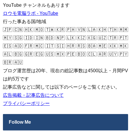
YouTube チャンネルもあります
ロウモ電脳ラボ - YouTube
行った事ある国/地域
🇯🇵 🇨🇳 🇭🇰 🇲🇴 🇹🇼 🇰🇷 🇵🇭 🇻🇳 🇱🇦 🇰🇭 🇹🇭 🇲🇲
🇲🇾 🇸🇬 🇮🇩 🇮🇳 🇧🇩 🇳🇵 🇱🇰 🇰🇿 🇰🇬 🇺🇿 🇹🇷 🇵🇹
🇪🇸 🇦🇩 🇫🇷 🇲🇨 🇮🇹 🇸🇮 🇭🇷 🇷🇸 🇧🇦 🇲🇪 🇽🇰 🇲🇰
🇦🇱 🇧🇬 🇬🇷 🇪🇬 🇺🇸 🇲🇽 🇵🇪 🇧🇴 🇨🇱 🇦🇷 🇺🇾 🇵🇾
🇧🇷 🇦🇺
ブログ運営歴は20年、現在の総記事数は4500以上・月間PV
は約5万です
記事広告などに関しては以下のページをご覧ください。
広告掲載・記事広告について
プライバシーポリシー
Follow Me