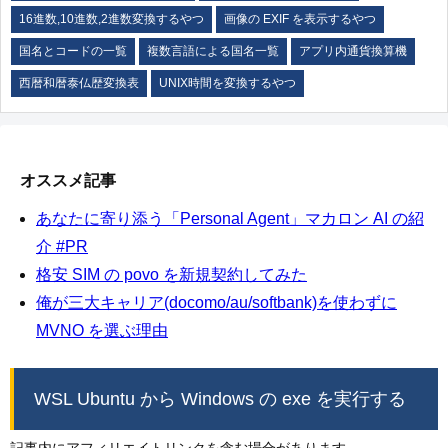
16進数,10進数,2進数変換するやつ
画像の EXIF を表示するやつ
国名とコードの一覧
複数言語による国名一覧
アプリ内通貨換算機
西暦和暦泰仏歴変換表
UNIX時間を変換するやつ
オススメ記事
あなたに寄り添う「Personal Agent」マカロン AI の紹
介 #PR
格安 SIM の povo を新規契約してみた
俺が三大キャリア(docomo/au/softbank)を使わずに
MVNO を選ぶ理由
WSL Ubuntu から Windows の exe を実行する
記事内にアフィリエイトリンクを含む場合があります