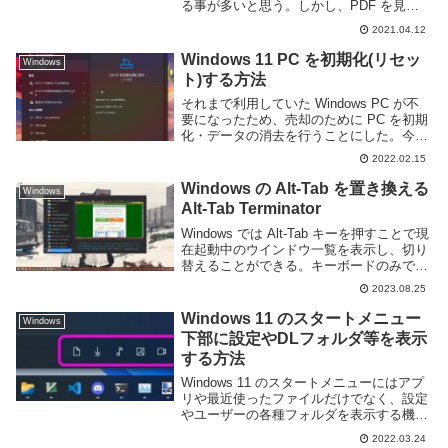
る事が多いと思う。しかし、PDF を見る
際には Adobe Acrobat Reader のほうが高
2021.04.12
機能で便利なこともある。このページでは
...
Windows 11 PC を初期化(リセッ
Windows
ト)する方法
それまで利用していた Windows PC が不
要になったため、売却のために PC を初期
化・データの消去を行うことにした。今の
Windows には初期化用のプログラムも用
2022.02.15
意されているため、簡単に PC を初期化す
ることができる。このペー...
Windows の Alt-Tab を置き換える
Windows
Alt-Tab Terminator
Windows では Alt-Tab キーを押すことで現
在起動中のウインドウ一覧を表示し、切り
替えることができる。キーボードのみで操
作できるため便利な機能ではあるが、起動
2023.08.25
中のウインドウのサムネイルが全て並ぶた
め一覧性が悪く、大量のウインドウ...
Windows 11 のスタートメニュー
Windows
下部に設定やDLフォルダ等を表示
する方法
Windows 11 のスタートメニューにはアプ
リや最近使ったファイルだけでなく、設定
やユーザーの各種フォルダを表示する機能
がある。しかし、その機能は標準ではオフ
2022.03.24
になっている。このページでは Windows