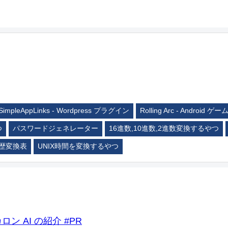
SimpleAppLinks - Wordpress プラグイン
Rolling Arc - Android ゲー
つ
パスワードジェネレーター
16進数,10進数,2進数変換するやつ
歴変換表
UNIX時間を変換するやつ
ロン AI の紹介 #PR