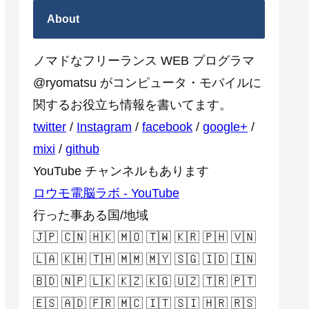
About
ノマドなフリーランス WEB プログラマ
@ryomatsu がコンピュータ・モバイルに
関するお役立ち情報を書いてます。
twitter
/
Instagram
/
facebook
/
google+
/
mixi
/
github
YouTube チャンネルもあります
ロウモ電脳ラボ - YouTube
行った事ある国/地域
🇯🇵 🇨🇳 🇭🇰 🇲🇴 🇹🇼 🇰🇷 🇵🇭 🇻🇳
🇱🇦 🇰🇭 🇹🇭 🇲🇲 🇲🇾 🇸🇬 🇮🇩 🇮🇳
🇧🇩 🇳🇵 🇱🇰 🇰🇿 🇰🇬 🇺🇿 🇹🇷 🇵🇹
🇪🇸 🇦🇩 🇫🇷 🇲🇨 🇮🇹 🇸🇮 🇭🇷 🇷🇸