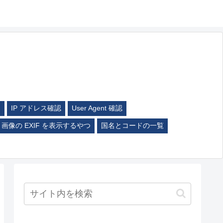
ム
IP アドレス確認
User Agent 確認
画像の EXIF を表示するやつ
国名とコードの一覧