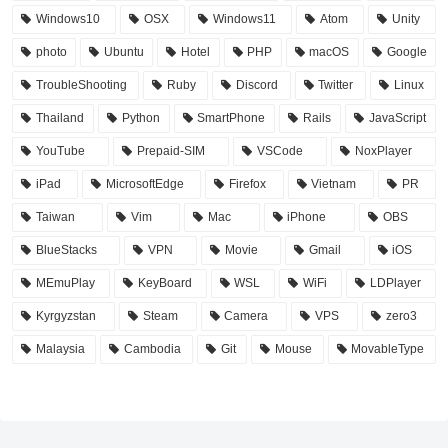
Windows10
OSX
Windows11
Atom
Unity
photo
Ubuntu
Hotel
PHP
macOS
Google
TroubleShooting
Ruby
Discord
Twitter
Linux
Thailand
Python
SmartPhone
Rails
JavaScript
YouTube
Prepaid-SIM
VSCode
NoxPlayer
iPad
MicrosoftEdge
Firefox
Vietnam
PR
Taiwan
Vim
Mac
iPhone
OBS
BlueStacks
VPN
Movie
Gmail
iOS
MEmuPlay
KeyBoard
WSL
WiFi
LDPlayer
Kyrgyzstan
Steam
Camera
VPS
zero3
Malaysia
Cambodia
Git
Mouse
MovableType