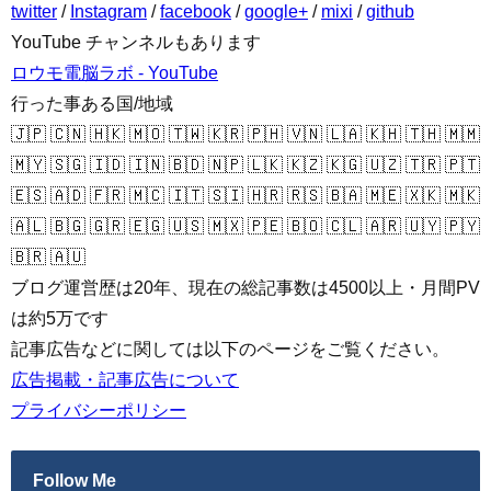
twitter
/
Instagram
/
facebook
/
google+
/
mixi
/
github
YouTube チャンネルもあります
ロウモ電脳ラボ - YouTube
行った事ある国/地域
🇯🇵 🇨🇳 🇭🇰 🇲🇴 🇹🇼 🇰🇷 🇵🇭 🇻🇳 🇱🇦 🇰🇭 🇹🇭 🇲🇲
🇲🇾 🇸🇬 🇮🇩 🇮🇳 🇧🇩 🇳🇵 🇱🇰 🇰🇿 🇰🇬 🇺🇿 🇹🇷 🇵🇹
🇪🇸 🇦🇩 🇫🇷 🇲🇨 🇮🇹 🇸🇮 🇭🇷 🇷🇸 🇧🇦 🇲🇪 🇽🇰 🇲🇰
🇦🇱 🇧🇬 🇬🇷 🇪🇬 🇺🇸 🇲🇽 🇵🇪 🇧🇴 🇨🇱 🇦🇷 🇺🇾 🇵🇾
🇧🇷 🇦🇺
ブログ運営歴は20年、現在の総記事数は4500以上・月間PV
は約5万です
記事広告などに関しては以下のページをご覧ください。
広告掲載・記事広告について
プライバシーポリシー
Follow Me