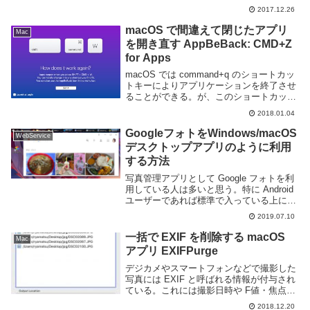
macOS の ⌘-tab はアプリケーションの切
2017.12.26
り替えであり、一つのアプリケーションで
複数のウイ...
macOS で間違えて閉じたアプリ
Mac
を開き直す AppBeBack: CMD+Z
for Apps
macOS では command+q のショートカッ
トキーによりアプリケーションを終了させ
ることができる。が、このショートカット
キーは command+a や command+w のよ
2018.01.04
うな利用頻度の高いキーの隣にあり間違え
て押してしまう事も...
GoogleフォトをWindows/macOS
WebService
デスクトップアプリのように利用
する方法
写真管理アプリとして Google フォトを利
用している人は多いと思う。特に Android
ユーザーであれば標準で入っている上に撮
った写真を自動的にクラウドへバックアッ
2019.07.10
プできるため、利用者は多いだろう。この
Google フォト、スマホア...
一括で EXIF を削除する macOS
Mac
アプリ EXIFPurge
デジカメやスマートフォンなどで撮影した
写真には EXIF と呼ばれる情報が付与され
ている。これには撮影日時や F値・焦点距
離などの撮影時のカメラの設定、GPS 情
2018.12.20