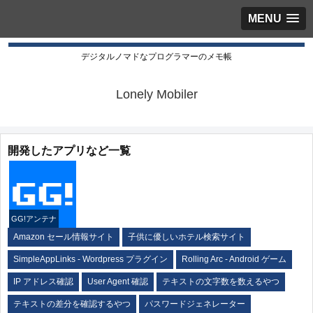
MENU
デジタルノマドなプログラマーのメモ帳
Lonely Mobiler
開発したアプリなど一覧
GG!アンテナ
Amazon セール情報サイト
子供に優しいホテル検索サイト
SimpleAppLinks - Wordpress プラグイン
Rolling Arc - Android ゲーム
IP アドレス確認
User Agent 確認
テキストの文字数を数えるやつ
テキストの差分を確認するやつ
パスワードジェネレーター