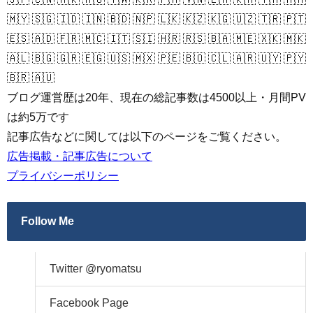
🇲🇾 🇸🇬 🇮🇩 🇮🇳 🇧🇩 🇳🇵 🇱🇰 🇰🇿 🇰🇬 🇺🇿 🇹🇷 🇵🇹
🇪🇸 🇦🇩 🇫🇷 🇲🇨 🇮🇹 🇸🇮 🇭🇷 🇷🇸 🇧🇦 🇲🇪 🇽🇰 🇲🇰
🇦🇱 🇧🇬 🇬🇷 🇪🇬 🇺🇸 🇲🇽 🇵🇪 🇧🇴 🇨🇱 🇦🇷 🇺🇾 🇵🇾
🇧🇷 🇦🇺
ブログ運営歴は20年、現在の総記事数は4500以上・月間PV
は約5万です
記事広告などに関しては以下のページをご覧ください。
広告掲載・記事広告について
プライバシーポリシー
Follow Me
Twitter @ryomatsu
Facebook Page