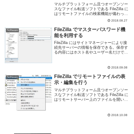
マルチプラットフォーム且つオープンソー
スなファイル転送ソフトである FileZilla に
はリモートファイルの検索機能が備わって
いる。Web 開発者などであればリモート
2018.08.27
サーバー上から特定のファイルを探したい
場面があると思うが、この機能のおか...
FileZilla でマスターパスワード機
Software
能を利用する
FileZilla にはサイトマネージャーにより接
続先サーバーの情報を保存できる。保存す
る内容にはホスト名やユーザー名だけでな
くパスワードも含むため、その扱いには注
意が必要だ。サイトマネージャーの情報は
各ユーザーのディレクトリに sitem...
2018.09.08
FileZilla でリモートファイルの表
Software
示・編集を行う
マルチプラットフォーム且つオープンソー
スなファイル転送ソフトである FileZilla に
はリモートサーバー上のファイルを開いた
り編集する機能が備わっている。便利な機
能だが本番環境などで直接ファイルを編集
する行為は危険でもある。使い方を把握...
2018.10.08