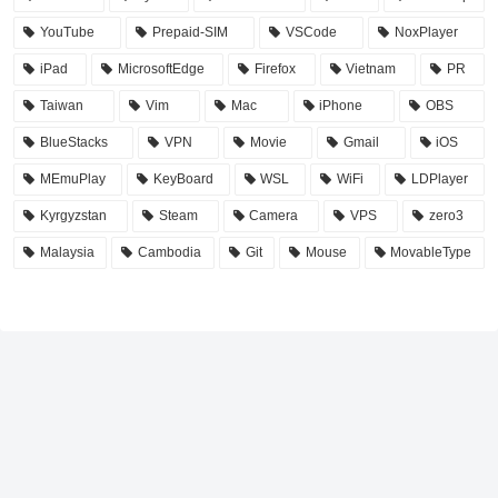
YouTube
Prepaid-SIM
VSCode
NoxPlayer
iPad
MicrosoftEdge
Firefox
Vietnam
PR
Taiwan
Vim
Mac
iPhone
OBS
BlueStacks
VPN
Movie
Gmail
iOS
MEmuPlay
KeyBoard
WSL
WiFi
LDPlayer
Kyrgyzstan
Steam
Camera
VPS
zero3
Malaysia
Cambodia
Git
Mouse
MovableType