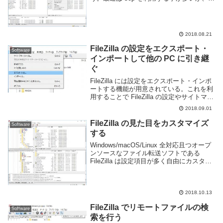
マンドを直打ちするよりは GUI のクライ
アントのほうが使いやすい。自分は長年
FileZilla という FTP/SC...
2018.08.21
FileZilla の設定をエクスポート・
Software
インポートして他の PC に引き継
ぐ
FileZilla には設定をエクスポート・インポ
ートする機能が用意されている。これを利
用することで FileZilla の設定やサイトマネ
ージャーなどの登録内容を他の PC へ移動
2018.09.01
する事が可能だ。早速試してみよう。
FileZilla の設...
FileZilla の見た目をカスタマイズ
Software
する
Windows/macOS/Linux 全対応且つオープ
ンソースなファイル転送ソフトである
FileZilla は設定項目が多く自由にカスタマ
イズできる。例えば自分の場合は以下のよ
うな見た目となっている。クイック接続バ
ー無し、メッセージログ...
2018.10.13
FileZilla でリモートファイルの検
Software
索を行う