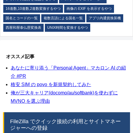
16進数,10進数,2進数変換するやつ
画像の EXIF を表示するやつ
国名とコードの一覧
複数言語による国名一覧
アプリ内通貨換算機
西暦和暦泰仏歴変換表
UNIX時間を変換するやつ
オススメ記事
あなたに寄り添う「Personal Agent」マカロン AI の紹
介 #PR
格安 SIM の povo を新規契約してみた
俺が三大キャリア(docomo/au/softbank)を使わずに
MVNO を選ぶ理由
FileZilla でクイック接続の利用とサイトマネー
ジャーへの登録