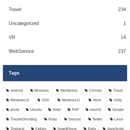
Travel
234
Uncategorized
1
VR
14
WebService
237
Tags
Android
Windows
Wordpress
Chrome
Travel
Windows10
OSX
Windows11
Atom
Unity
photo
Ubuntu
Hotel
PHP
macOS
Google
TroubleShooting
Ruby
Discord
Twitter
Linux
Thailand
Python
SmartPhone
Rails
JavaScript