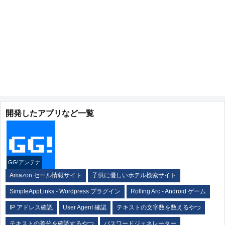
開発したアプリなど一覧
GG!アンテナ
Amazon セール情報サイト
子供に優しいホテル検索サイト
SimpleAppLinks - Wordpress プラグイン
Rolling Arc - Android ゲーム
IP アドレス確認
User Agent 確認
テキストの文字数を数えるやつ
テキストの差分を確認するやつ
パスワードジェネレーター