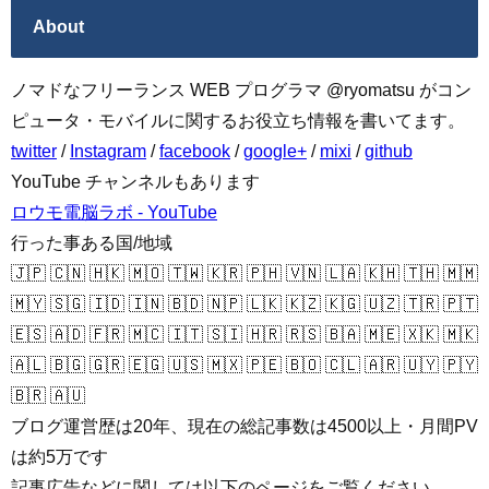
About
ノマドなフリーランス WEB プログラマ @ryomatsu がコン
ピュータ・モバイルに関するお役立ち情報を書いてます。
twitter
/
Instagram
/
facebook
/
google+
/
mixi
/
github
YouTube チャンネルもあります
ロウモ電脳ラボ - YouTube
行った事ある国/地域
🇯🇵 🇨🇳 🇭🇰 🇲🇴 🇹🇼 🇰🇷 🇵🇭 🇻🇳 🇱🇦 🇰🇭 🇹🇭 🇲🇲
🇲🇾 🇸🇬 🇮🇩 🇮🇳 🇧🇩 🇳🇵 🇱🇰 🇰🇿 🇰🇬 🇺🇿 🇹🇷 🇵🇹
🇪🇸 🇦🇩 🇫🇷 🇲🇨 🇮🇹 🇸🇮 🇭🇷 🇷🇸 🇧🇦 🇲🇪 🇽🇰 🇲🇰
🇦🇱 🇧🇬 🇬🇷 🇪🇬 🇺🇸 🇲🇽 🇵🇪 🇧🇴 🇨🇱 🇦🇷 🇺🇾 🇵🇾
🇧🇷 🇦🇺
ブログ運営歴は20年、現在の総記事数は4500以上・月間PV
は約5万です
記事広告などに関しては以下のページをご覧ください。