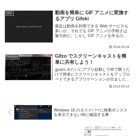
動画を簡単に GIF アニメに変換す
Mac
るアプリ Gifski
最近は動画を利用できる Web サービスも
多いが、それでも GIF アニメの手軽さは
魅力的だ。しかし GIF アニメを作るのは
結構面倒くさい。Mac を利用しているので
あれば Gifski というアプリを利用する事で
2018.05.04
簡単に動画から GIF ...
Gifzo でスクリーンキャストを簡
Software
単に共有しよう！
gyazo みたいにアプリ起動して枠で囲うだ
けで簡単にスクリーンキャストをアップロ
ードできるアプリケーションが出ました。
Windows と MacOS に対応しているよう
2013.05.23
です。自分は Windows7 Home 64bit で確
認しました。...
Windows 10 のタスクバーに検索ボックス
を表示できない時に確認する事