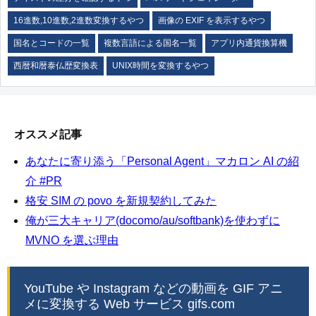
16進数,10進数,2進数変換するやつ
画像の EXIF を表示するやつ
国名とコードの一覧
複数言語による国名一覧
アプリ内通貨換算機
西暦和暦泰仏歴変換表
UNIX時間を変換するやつ
オススメ記事
あなたに寄り添う「Personal Agent」マカロン AI の紹
介 #PR
格安 SIM の povo を新規契約してみた
俺が三大キャリア(docomo/au/softbank)を使わずに
MVNO を選ぶ理由
YouTube や Instagram などの動画を GIF アニ
メに変換する Web サービス gifs.com