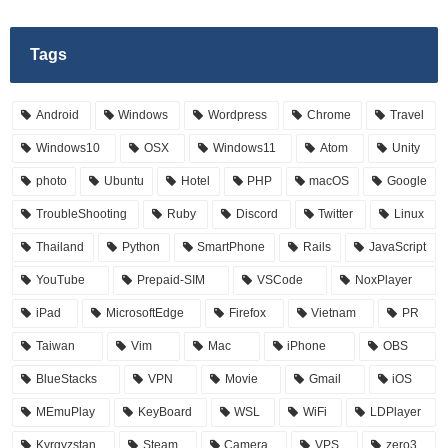
Tags
Android
Windows
Wordpress
Chrome
Travel
Windows10
OSX
Windows11
Atom
Unity
photo
Ubuntu
Hotel
PHP
macOS
Google
TroubleShooting
Ruby
Discord
Twitter
Linux
Thailand
Python
SmartPhone
Rails
JavaScript
YouTube
Prepaid-SIM
VSCode
NoxPlayer
iPad
MicrosoftEdge
Firefox
Vietnam
PR
Taiwan
Vim
Mac
iPhone
OBS
BlueStacks
VPN
Movie
Gmail
iOS
MEmuPlay
KeyBoard
WSL
WiFi
LDPlayer
Kyrgyzstan
Steam
Camera
VPS
zero3