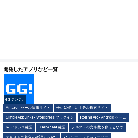
開発したアプリなど一覧
GG!アンテナ
Amazon セール情報サイト
子供に優しいホテル検索サイト
SimpleAppLinks - Wordpress プラグイン
Rolling Arc - Android ゲーム
IP アドレス確認
User Agent 確認
テキストの文字数を数えるやつ
テキストの差分を確認するやつ
パスワードジェネレーター