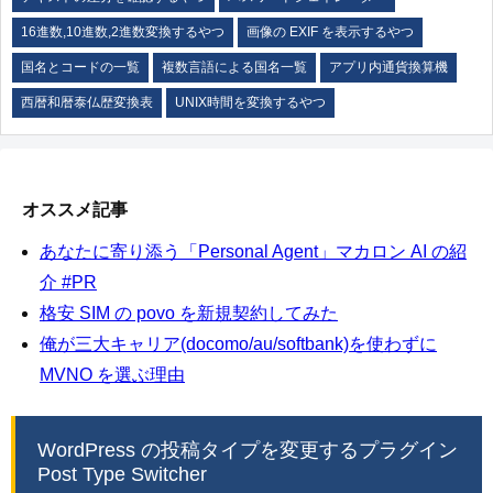
16進数,10進数,2進数変換するやつ
画像の EXIF を表示するやつ
国名とコードの一覧
複数言語による国名一覧
アプリ内通貨換算機
西暦和暦泰仏歴変換表
UNIX時間を変換するやつ
オススメ記事
あなたに寄り添う「Personal Agent」マカロン AI の紹
介 #PR
格安 SIM の povo を新規契約してみた
俺が三大キャリア(docomo/au/softbank)を使わずに
MVNO を選ぶ理由
WordPress の投稿タイプを変更するプラグイン
Post Type Switcher