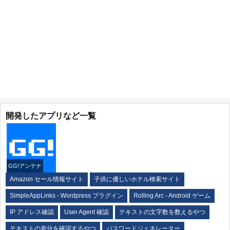
開発したアプリなど一覧
GG!アンテナ
Amazon セール情報サイト
子供に優しいホテル検索サイト
SimpleAppLinks - Wordpress プラグイン
Rolling Arc - Android ゲーム
IP アドレス確認
User Agent 確認
テキストの文字数を数えるやつ
テキストの差分を確認するやつ
パスワードジェネレーター