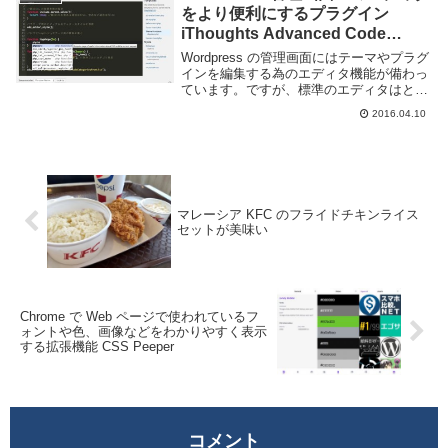
をより便利にするプラグイン
iThoughts Advanced Code
Editor
Wordpress の管理画面にはテーマやプラグ
インを編集する為のエディタ機能が備わっ
ています。ですが、標準のエディタはとり
あえずテキストが編集できるだけの単機能
2016.04.10
なもので非常に使い勝手が悪いです。
iThoughts Advanced Cod...
マレーシア KFC のフライドチキンライス
セットが美味い
Chrome で Web ページで使われているフ
ォントや色、画像などをわかりやすく表示
する拡張機能 CSS Peeper
コメント