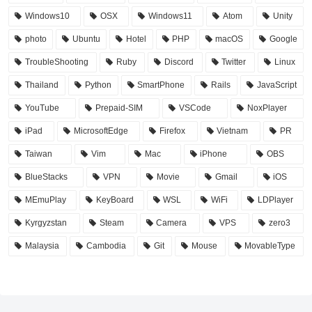
Windows10
OSX
Windows11
Atom
Unity
photo
Ubuntu
Hotel
PHP
macOS
Google
TroubleShooting
Ruby
Discord
Twitter
Linux
Thailand
Python
SmartPhone
Rails
JavaScript
YouTube
Prepaid-SIM
VSCode
NoxPlayer
iPad
MicrosoftEdge
Firefox
Vietnam
PR
Taiwan
Vim
Mac
iPhone
OBS
BlueStacks
VPN
Movie
Gmail
iOS
MEmuPlay
KeyBoard
WSL
WiFi
LDPlayer
Kyrgyzstan
Steam
Camera
VPS
zero3
Malaysia
Cambodia
Git
Mouse
MovableType