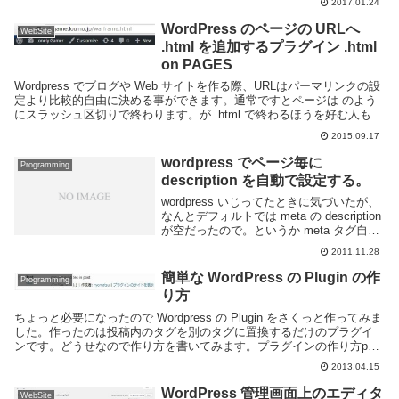
2017.01.24
簡単にではあるが使い方など書いた。
RES...
WordPress のページの URLへ
WebSite
.html を追加するプラグイン .html
on PAGES
Wordpress でブログや Web サイトを作る際、URLはパーマリンクの設
定より比較的自由に決める事ができます。通常ですとページは のよう
にスラッシュ区切りで終わります。が .html で終わるほうを好む人もい
ます。 .html on...
2015.09.17
wordpress でページ毎に
Programming
description を自動で設定する。
wordpress いじってたときに気づいたが、
なんとデフォルトでは meta の description
が空だったので。というか meta タグ自体
なかった。なんでやねん。というわけで
2011.11.28
SEO的にどこまで有効なのかはわかりませ
んが goo...
簡単な WordPress の Plugin の作
Programming
り方
ちょっと必要になったので Wordpress の Plugin をさくっと作ってみま
した。作ったのは投稿内のタグを別のタグに置換するだけのプラグイ
ンです。どうせなので作り方を書いてみます。プラグインの作り方php
と wp との連携方法がわ...
2013.04.15
WordPress 管理画面上のエディタ
WebSite