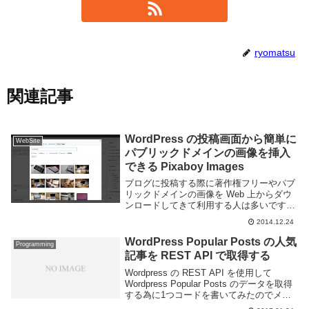
ryomatsu
関連記事
WordPress の投稿画面から簡単に
WebSite
パブリックドメインの画像を挿入
できる Pixaboy Images
ブログに投稿する際に著作権フリーやパブ
リックドメインの画像を Web 上からダウ
ンロードしてきて利用する人は多いです。
しかし画像を利用するのに各 Web サイト
2014.12.24
にアクセスして選んでダウンロードしてブ
ログにアップ・・・という作業をするのは
WordPress Popular Posts の人気
Programming
面倒...
記事を REST API で取得する
Wordpress の REST API を使用して
Wordpress Popular Posts のデータを取得
する為に1つコードを書いてみたのでメモ
しておく。REST API 自体は以下の記事に