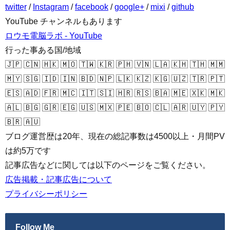
twitter
/
Instagram
/
facebook
/
google+
/
mixi
/
github
YouTube チャンネルもあります
ロウモ電脳ラボ - YouTube
行った事ある国/地域
🇯🇵 🇨🇳 🇭🇰 🇲🇴 🇹🇼 🇰🇷 🇵🇭 🇻🇳 🇱🇦 🇰🇭 🇹🇭 🇲🇲
🇲🇾 🇸🇬 🇮🇩 🇮🇳 🇧🇩 🇳🇵 🇱🇰 🇰🇿 🇰🇬 🇺🇿 🇹🇷 🇵🇹
🇪🇸 🇦🇩 🇫🇷 🇲🇨 🇮🇹 🇸🇮 🇭🇷 🇷🇸 🇧🇦 🇲🇪 🇽🇰 🇲🇰
🇦🇱 🇧🇬 🇬🇷 🇪🇬 🇺🇸 🇲🇽 🇵🇪 🇧🇴 🇨🇱 🇦🇷 🇺🇾 🇵🇾
🇧🇷 🇦🇺
ブログ運営歴は20年、現在の総記事数は4500以上・月間PV
は約5万です
記事広告などに関しては以下のページをご覧ください。
広告掲載・記事広告について
プライバシーポリシー
Follow Me