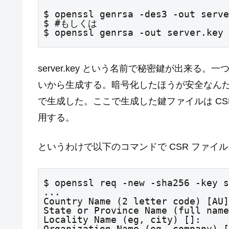
$ openssl genrsa -des3 -out serve
$ #もしくは

$ openssl genrsa -out server.key 
server.key という名前で秘密鍵が出来
いから生成する。暗号化したほうが安全なん
で生成した。ここで生成した鍵ファイルは CSR
用する。
というわけで以下のコマンドで CSR ファイ
$ openssl req -new -sha256 -key s
...

Country Name (2 letter code) [AU]
State or Province Name (full name
Locality Name (eg, city) []:

Organization Name (eg, company) [