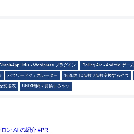
SimpleAppLinks - Wordpress プラグイン
Rolling Arc - Android ゲー
つ
パスワードジェネレーター
16進数,10進数,2進数変換するやつ
歴変換表
UNIX時間を変換するやつ
ロン AI の紹介 #PR