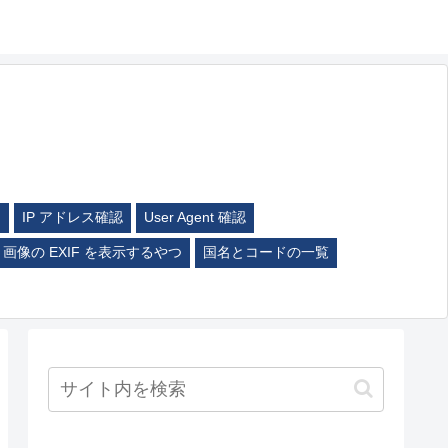
ム
IP アドレス確認
User Agent 確認
画像の EXIF を表示するやつ
国名とコードの一覧