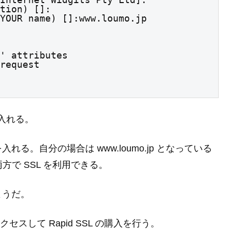
tion) []:

YOUR name) []:www.loumo.jp

' attributes

request

を入れる。
を入れる。自分の場合は www.loumo.jp となっている
p の両方で SSL を利用できる。
ようだ。
セスして Rapid SSL の購入を行う。