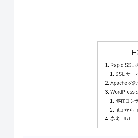
目
Rapid S
SSL サ
Apache の
WordPres
混在コン
http から
参考 URL