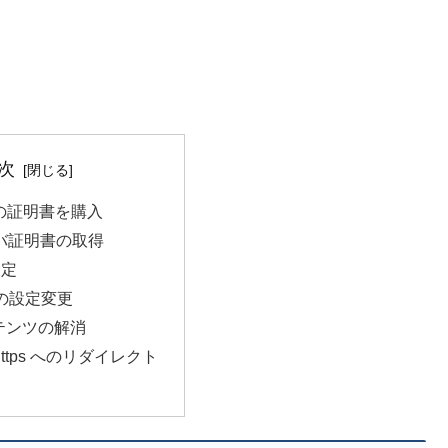
次
SL の証明書を購入
ーバ証明書の取得
設定
s の設定変更
テンツの解消
 https へのリダイレクト