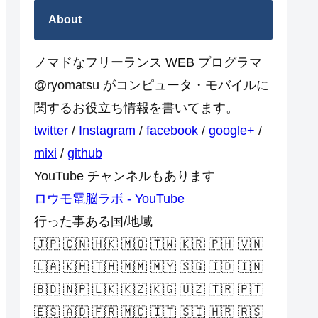
About
ノマドなフリーランス WEB プログラマ
@ryomatsu がコンピュータ・モバイルに
関するお役立ち情報を書いてます。
twitter
/
Instagram
/
facebook
/
google+
/
mixi
/
github
YouTube チャンネルもあります
ロウモ電脳ラボ - YouTube
行った事ある国/地域
🇯🇵 🇨🇳 🇭🇰 🇲🇴 🇹🇼 🇰🇷 🇵🇭 🇻🇳
🇱🇦 🇰🇭 🇹🇭 🇲🇲 🇲🇾 🇸🇬 🇮🇩 🇮🇳
🇧🇩 🇳🇵 🇱🇰 🇰🇿 🇰🇬 🇺🇿 🇹🇷 🇵🇹
🇪🇸 🇦🇩 🇫🇷 🇲🇨 🇮🇹 🇸🇮 🇭🇷 🇷🇸